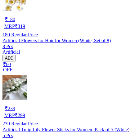
₹
180
MRP
₹
319
180
Regular Price
Artificial Flowers for Hair for Women (White, Set of 8)
8 Pcs
Artificial
ADD
₹60
OFF
₹
239
MRP
₹
299
239
Regular Price
Artificial Tulip Lily Flower Sticks for Women, Pack of 5 (White)
5 Pcs