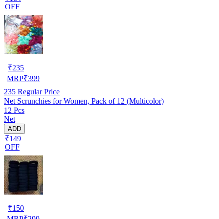
OFF
₹
235
MRP
₹
399
235
Regular Price
Net Scrunchies for Women, Pack of 12 (Multicolor)
12 Pcs
Net
ADD
₹149
OFF
₹
150
MRP
₹
299