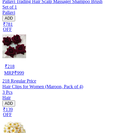
Pallavi Trading Hair Scalp Massager Shampoo Brush
Set of 1
Pallavi
ADD
₹781
OFF
₹
218
MRP
₹
999
218
Regular Price
Hair Clips for Women (Maroon, Pack of 4)
3 Pcs
Hair
ADD
₹139
OFF