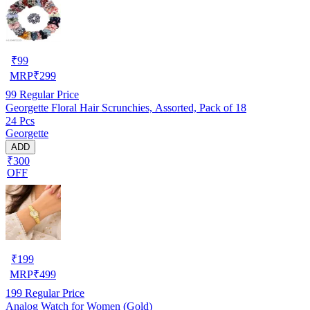
₹
99
MRP
₹
299
99
Regular Price
Georgette Floral Hair Scrunchies, Assorted, Pack of 18
24 Pcs
Georgette
ADD
₹300
OFF
₹
199
MRP
₹
499
199
Regular Price
Analog Watch for Women (Gold)