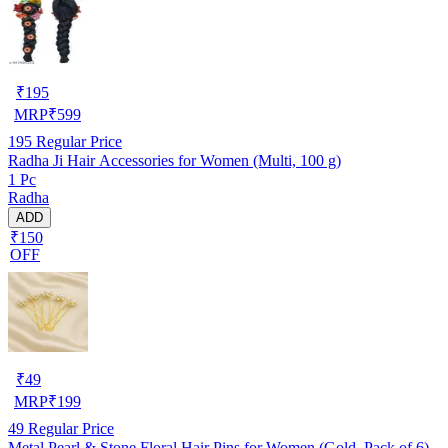
₹
195
MRP
₹
599
195
Regular Price
Radha Ji Hair Accessories for Women (Multi, 100 g)
1 Pc
Radha
ADD
₹150
OFF
₹
49
MRP
₹
199
49
Regular Price
Metal Pearl & Stone Floral Hair Pins for Women (Gold, Pack of 6)