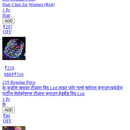
Hair Clips for Women (Red)
1 Pc
Hair
ADD
₹297
OFF
₹
219
MRP
₹
516
219
Regular Price
के कुडोस फ्लावर टीआरा विद Led लाइट फॉर गर्ल्स फ्लोरल क्राउन/बर्थडेज़
पार्टीज सेलेब्रेशन्स टीआरा क्राउन हेडबैंड विद Led
1 Pc
के
ADD
₹80
OFF