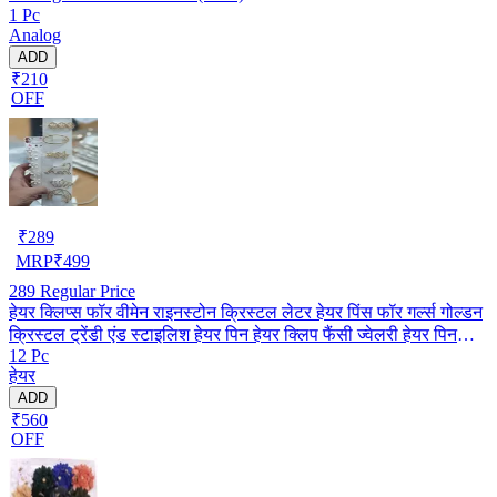
1 Pc
Analog
ADD
₹210
OFF
₹
289
MRP
₹
499
289
Regular Price
हेयर क्लिप्स फॉर वीमेन राइनस्टोन क्रिस्टल लेटर हेयर पिंस फॉर गर्ल्स गोल्डन
क्रिस्टल ट्रेंडी एंड स्टाइलिश हेयर पिन हेयर क्लिप फैंसी ज्वेलरी हेयर पिन
12 Pc
(पैक ऑफ़ 12) (मल्टीकलर)
हेयर
ADD
₹560
OFF