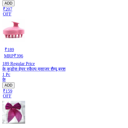
ADD
₹207
OFF
₹
189
MRP
₹
396
189
Regular Price
के कुडोस हेयर स्कैल्प मसाजर शैम्पू ब्रश
1 Pc
के
ADD
₹159
OFF