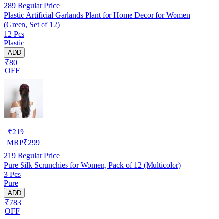
289
Regular Price
Plastic Artificial Garlands Plant for Home Decor for Women
(Green, Set of 12)
12 Pcs
Plastic
ADD
₹80
OFF
₹
219
MRP
₹
299
219
Regular Price
Pure Silk Scrunchies for Women, Pack of 12 (Multicolor)
3 Pcs
Pure
ADD
₹783
OFF