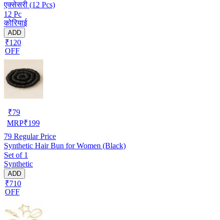
एक्सेसरी (12 Pcs)
12 Pc
कोरियाई
ADD
₹120
OFF
₹
79
MRP
₹
199
79
Regular Price
Synthetic Hair Bun for Women (Black)
Set of 1
Synthetic
ADD
₹710
OFF