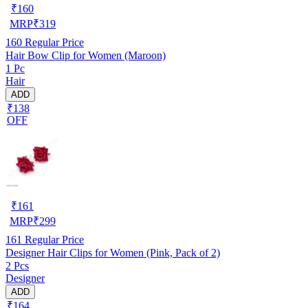
₹
160
MRP
₹
319
160
Regular Price
Hair Bow Clip for Women (Maroon)
1 Pc
Hair
ADD
₹138
OFF
₹
161
MRP
₹
299
161
Regular Price
Designer Hair Clips for Women (Pink, Pack of 2)
2 Pcs
Designer
ADD
₹164