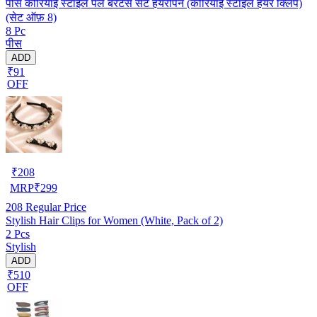
पीस कोरियाई स्टाइल पर्ल बर्रेटेस सेट हेयरपिन (कोरियाई स्टाइल हेयर क्लिप)
(सेट ऑफ़ 8)
8 Pc
पीस
ADD
₹91
OFF
₹
208
MRP
₹
299
208
Regular Price
Stylish Hair Clips for Women (White, Pack of 2)
2 Pcs
Stylish
ADD
₹510
OFF