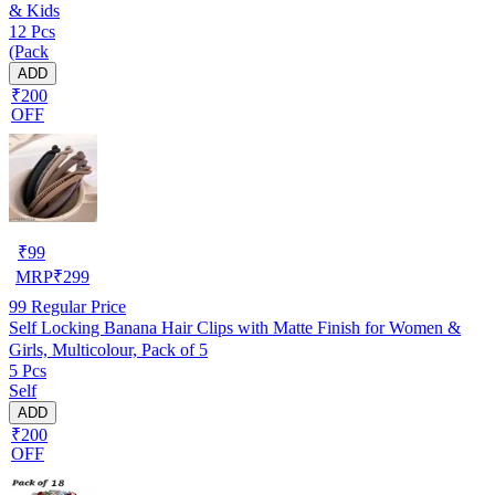
& Kids
12 Pcs
(Pack
ADD
₹200
OFF
₹
99
MRP
₹
299
99
Regular Price
Self Locking Banana Hair Clips with Matte Finish for Women &
Girls, Multicolour, Pack of 5
5 Pcs
Self
ADD
₹200
OFF