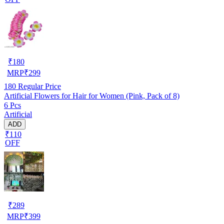
₹
180
MRP
₹
299
180
Regular Price
Artificial Flowers for Hair for Women (Pink, Pack of 8)
6 Pcs
Artificial
ADD
₹110
OFF
₹
289
MRP
₹
399