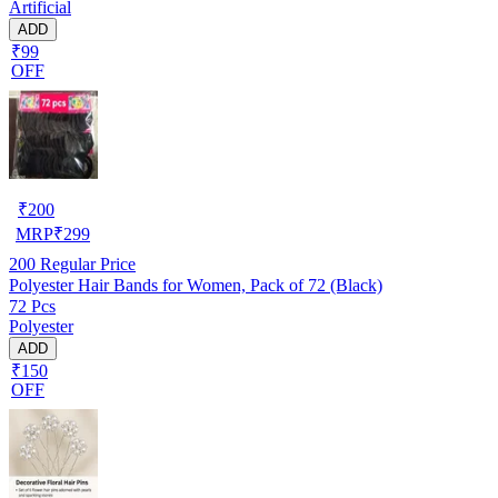
Artificial
ADD
₹99
OFF
₹
200
MRP
₹
299
200
Regular Price
Polyester Hair Bands for Women, Pack of 72 (Black)
72 Pcs
Polyester
ADD
₹150
OFF