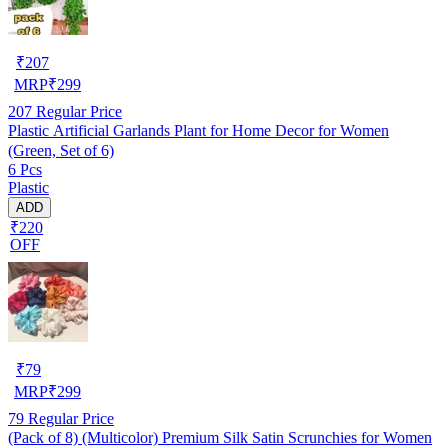
₹
207
MRP
₹
299
207
Regular Price
Plastic Artificial Garlands Plant for Home Decor for Women
(Green, Set of 6)
6 Pcs
Plastic
ADD
₹220
OFF
₹
79
MRP
₹
299
79
Regular Price
(Pack of 8) (Multicolor) Premium Silk Satin Scrunchies for Women