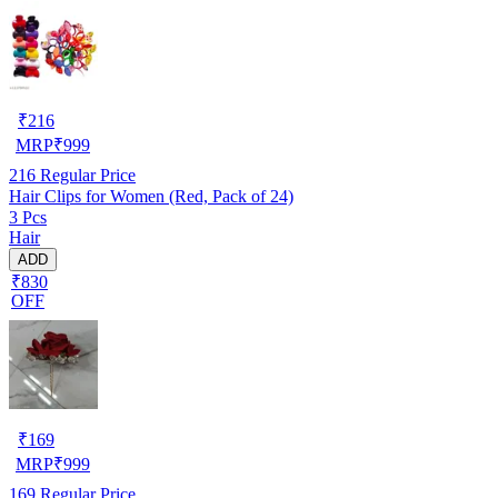
₹
216
MRP
₹
999
216
Regular Price
Hair Clips for Women (Red, Pack of 24)
3 Pcs
Hair
ADD
₹830
OFF
₹
169
MRP
₹
999
169
Regular Price