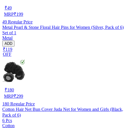
₹
49
MRP
₹
199
49
Regular Price
Metal Pearl & Stone Floral Hair Pins for Women (Silver, Pack of 6)
Set of 1
Metal
ADD
₹119
OFF
₹
180
MRP
₹
299
180
Regular Price
Cotton Hair Net Bun Cover Juda Net for Women and Girls (Black,
Pack of 6)
6 Pcs
Cotton