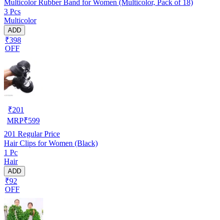
Multicolor Rubber Band for Women (Multicolor, Pack of 18)
3 Pcs
Multicolor
ADD
₹398
OFF
₹
201
MRP
₹
599
201
Regular Price
Hair Clips for Women (Black)
1 Pc
Hair
ADD
₹92
OFF