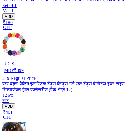
Set of 1
Metal
ADD
₹180
OFF
₹
219
MRP
₹
399
219
Regular Price
रबर बैंड्स पैकिंग इलास्टिक बैंड्स किड्स गर्ल रबर बैंड्स पोनीटेल हेयर टाइस
डिस्पोजेबल हेयर एक्सेसरीज (पैक ऑफ़ 12)
12 Pc
रबर
ADD
₹461
OFF