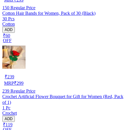
150
Regular Price
Cotton Hair Bands for Women, Pack of 30 (Black)
30 Pcs
Cotton
ADD
₹60
OFF
₹
239
MRP
₹
299
239
Regular Price
Crochet Artificial Flower Bouquet for Gift for Women (Red, Pack
of 1)
1 Pc
Crochet
ADD
₹119
OFF