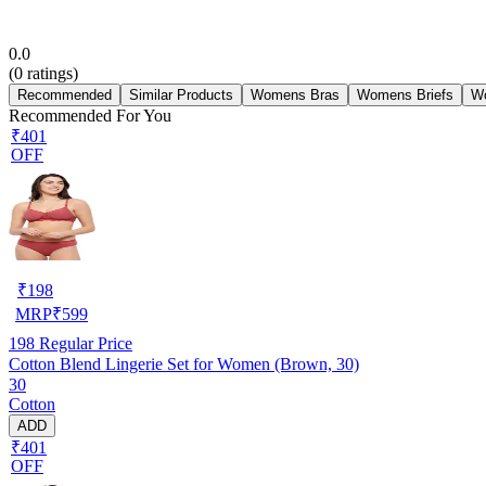
0.0
(
0
ratings)
Recommended
Similar Products
Womens Bras
Womens Briefs
Wo
Recommended For You
₹401
OFF
₹
198
MRP
₹
599
198
Regular Price
Cotton Blend Lingerie Set for Women (Brown, 30)
30
Cotton
ADD
₹401
OFF