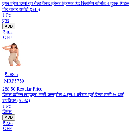
एयर ब्रेथ टम्मी गृप बेल्ट वैस्ट ट्रेनर ट्रिम्मर एंड स्लिमिंग कोर्सेट 3 हुक्स गिर्डल
विद वायर सपोर्ट (S45)
1 Pc
एयर
ADD
₹462
OFF
₹
288.5
MRP
₹
750
288.50
Regular Price
विमेंस कॉटन लाइक्रा टम्मी कण्ट्रोल 4-इन-1 ब्लेंडेड हाई वैस्ट टम्मी & थाई
शेपवियर (S234)
1 Pc
विमेंस
ADD
₹226
OFF