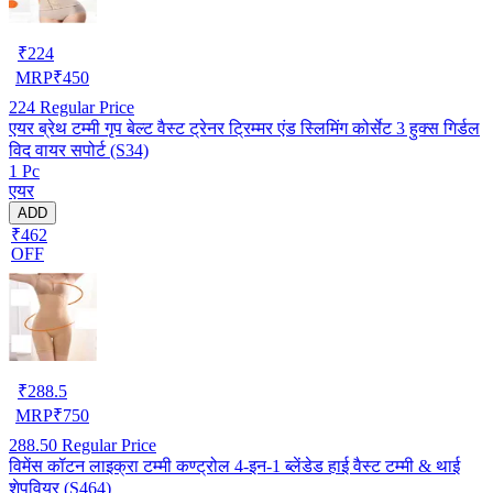
₹
224
MRP
₹
450
224
Regular Price
एयर ब्रेथ टम्मी गृप बेल्ट वैस्ट ट्रेनर ट्रिम्मर एंड स्लिमिंग कोर्सेट 3 हुक्स गिर्डल
विद वायर सपोर्ट (S34)
1 Pc
एयर
ADD
₹462
OFF
₹
288.5
MRP
₹
750
288.50
Regular Price
विमेंस कॉटन लाइक्रा टम्मी कण्ट्रोल 4-इन-1 ब्लेंडेड हाई वैस्ट टम्मी & थाई
शेपवियर (S464)