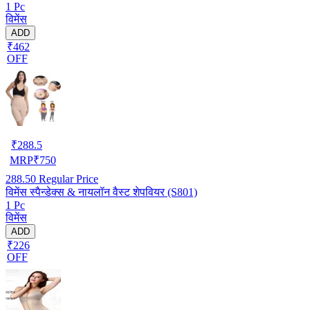
1 Pc
विमेंस
ADD
₹462
OFF
₹
288.5
MRP
₹
750
288.50
Regular Price
विमेंस स्पैन्डेक्स & नायलॉन वैस्ट शेपवियर (S801)
1 Pc
विमेंस
ADD
₹226
OFF