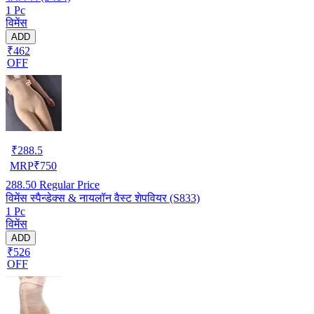
1 Pc
विमेंस
ADD
₹462
OFF
₹
288.5
MRP
₹
750
288.50
Regular Price
विमेंस स्पैन्डेक्स & नायलॉन वैस्ट शेपवियर (S833)
1 Pc
विमेंस
ADD
₹526
OFF