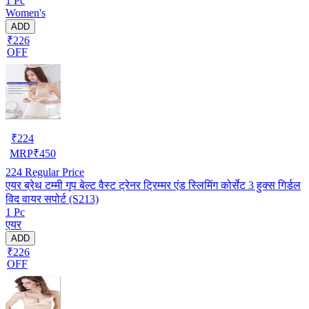
1 Pc
Women's
ADD
₹226
OFF
₹
224
MRP
₹
450
224
Regular Price
एयर ब्रेथ टम्मी गृप बेल्ट वैस्ट ट्रेनर ट्रिम्मर एंड स्लिमिंग कोर्सेट 3 हुक्स गिर्डल
विद वायर सपोर्ट (S213)
1 Pc
एयर
ADD
₹226
OFF