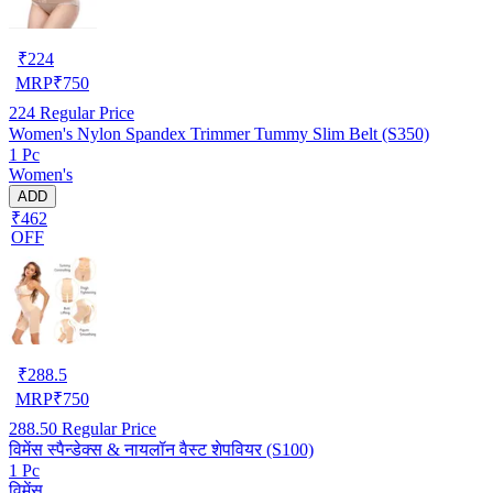
₹
224
MRP
₹
750
224
Regular Price
Women's Nylon Spandex Trimmer Tummy Slim Belt (S350)
1 Pc
Women's
ADD
₹462
OFF
₹
288.5
MRP
₹
750
288.50
Regular Price
विमेंस स्पैन्डेक्स & नायलॉन वैस्ट शेपवियर (S100)
1 Pc
विमेंस