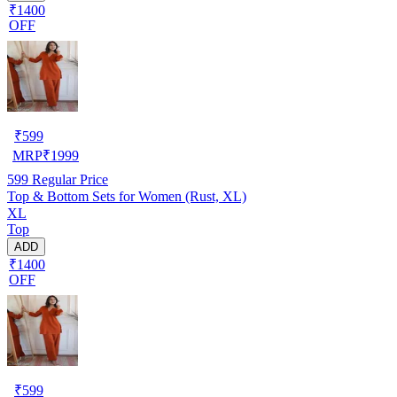
₹1400
OFF
₹
599
MRP
₹
1999
599
Regular Price
Top & Bottom Sets for Women (Rust, XL)
XL
Top
ADD
₹1400
OFF
₹
599