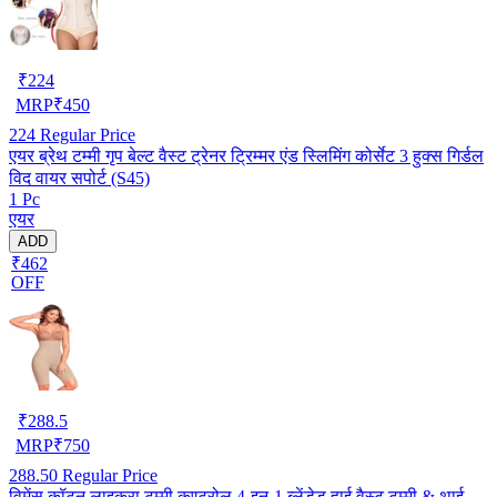
₹
224
MRP
₹
450
224
Regular Price
एयर ब्रेथ टम्मी गृप बेल्ट वैस्ट ट्रेनर ट्रिम्मर एंड स्लिमिंग कोर्सेट 3 हुक्स गिर्डल
विद वायर सपोर्ट (S45)
1 Pc
एयर
ADD
₹462
OFF
₹
288.5
MRP
₹
750
288.50
Regular Price
विमेंस कॉटन लाइक्रा टम्मी कण्ट्रोल 4-इन-1 ब्लेंडेड हाई वैस्ट टम्मी & थाई