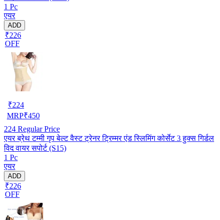
1 Pc
एयर
ADD
₹226
OFF
₹
224
MRP
₹
450
224
Regular Price
एयर ब्रेथ टम्मी गृप बेल्ट वैस्ट ट्रेनर ट्रिम्मर एंड स्लिमिंग कोर्सेट 3 हुक्स गिर्डल
विद वायर सपोर्ट (S15)
1 Pc
एयर
ADD
₹226
OFF