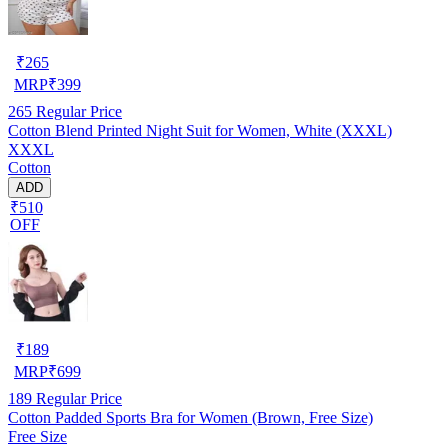
₹
265
MRP
₹
399
265
Regular Price
Cotton Blend Printed Night Suit for Women, White (XXXL)
XXXL
Cotton
ADD
₹510
OFF
₹
189
MRP
₹
699
189
Regular Price
Cotton Padded Sports Bra for Women (Brown, Free Size)
Free Size