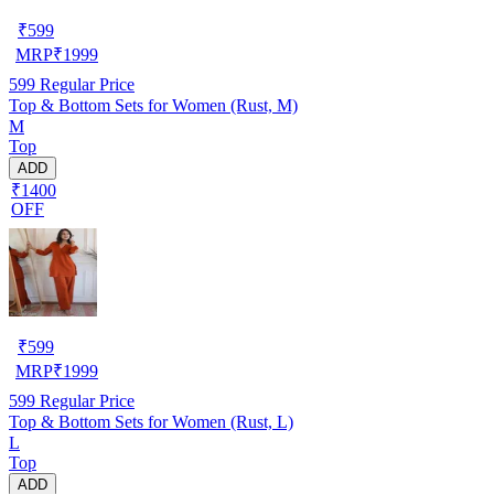
₹
599
MRP
₹
1999
599
Regular Price
Top & Bottom Sets for Women (Rust, M)
M
Top
ADD
₹1400
OFF
₹
599
MRP
₹
1999
599
Regular Price
Top & Bottom Sets for Women (Rust, L)
L
Top
ADD