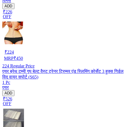
विमेंस
ADD
₹226
OFF
₹
224
MRP
₹
450
224
Regular Price
एयर ब्रेथ टम्मी गृप बेल्ट वैस्ट ट्रेनर ट्रिम्मर एंड स्लिमिंग कोर्सेट 3 हुक्स गिर्डल
विद वायर सपोर्ट (S65)
1 Pc
एयर
ADD
₹526
OFF