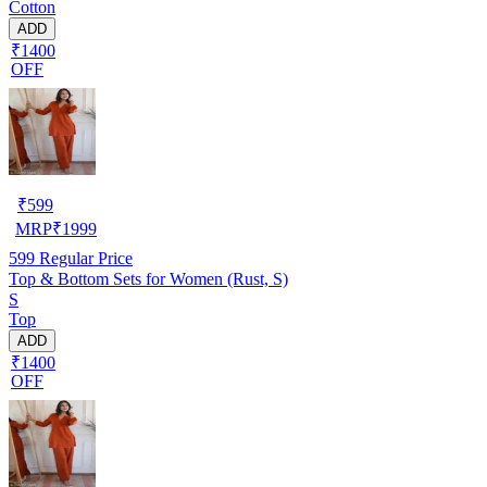
Cotton
ADD
₹1400
OFF
₹
599
MRP
₹
1999
599
Regular Price
Top & Bottom Sets for Women (Rust, S)
S
Top
ADD
₹1400
OFF