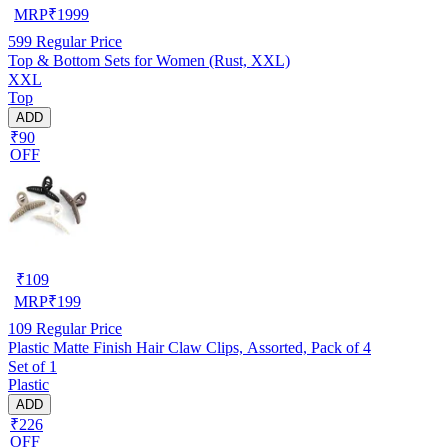
MRP
₹
1999
599
Regular Price
Top & Bottom Sets for Women (Rust, XXL)
XXL
Top
ADD
₹90
OFF
₹
109
MRP
₹
199
109
Regular Price
Plastic Matte Finish Hair Claw Clips, Assorted, Pack of 4
Set of 1
Plastic
ADD
₹226
OFF