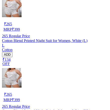
₹
265
MRP
₹
399
265
Regular Price
Cotton Blend Printed Night Suit for Women, White (L)
L
Cotton
ADD
₹134
OFF
₹
265
MRP
₹
399
265
Regular Price