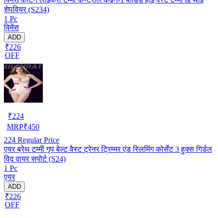
शेपवियर (S234)
1 Pc
विमेंस
ADD
₹226
OFF
₹
224
MRP
₹
450
224
Regular Price
एयर ब्रेथ टम्मी गृप बेल्ट वैस्ट ट्रेनर ट्रिम्मर एंड स्लिमिंग कोर्सेट 3 हुक्स गिर्डल
विद वायर सपोर्ट (S24)
1 Pc
एयर
ADD
₹226
OFF