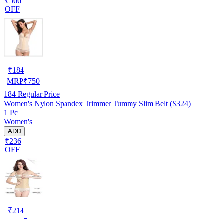
₹566
OFF
₹
184
MRP
₹
750
184
Regular Price
Women's Nylon Spandex Trimmer Tummy Slim Belt (S324)
1 Pc
Women's
ADD
₹236
OFF
₹
214