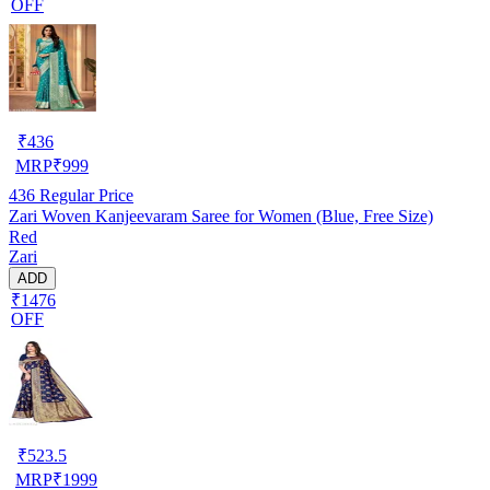
OFF
₹
436
MRP
₹
999
436
Regular Price
Zari Woven Kanjeevaram Saree for Women (Blue, Free Size)
Red
Zari
ADD
₹1476
OFF
₹
523.5
MRP
₹
1999