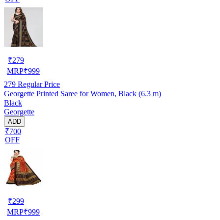
₹
279
MRP
₹
999
279
Regular Price
Georgette Printed Saree for Women, Black (6.3 m)
Black
Georgette
ADD
₹700
OFF
₹
299
MRP
₹
999