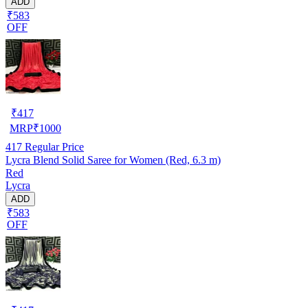
ADD
₹583
OFF
₹
417
MRP
₹
1000
417
Regular Price
Lycra Blend Solid Saree for Women (Red, 6.3 m)
Red
Lycra
ADD
₹583
OFF