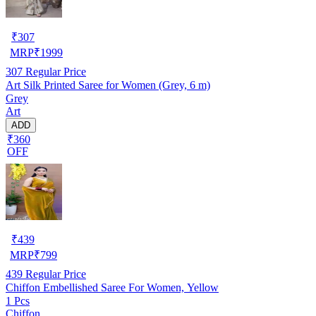
₹
307
MRP
₹
1999
307
Regular Price
Art Silk Printed Saree for Women (Grey, 6 m)
Grey
Art
ADD
₹360
OFF
₹
439
MRP
₹
799
439
Regular Price
Chiffon Embellished Saree For Women, Yellow
1 Pcs
Chiffon