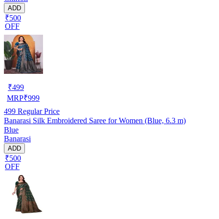
ADD
₹500
OFF
₹
499
MRP
₹
999
499
Regular Price
Banarasi Silk Embroidered Saree for Women (Blue, 6.3 m)
Blue
Banarasi
ADD
₹500
OFF