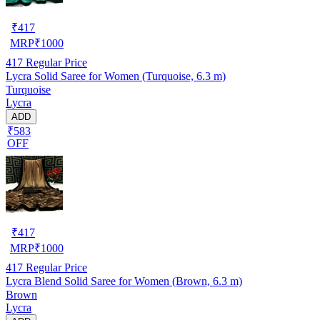
₹
417
MRP
₹
1000
417
Regular Price
Lycra Solid Saree for Women (Turquoise, 6.3 m)
Turquoise
Lycra
ADD
₹583
OFF
₹
417
MRP
₹
1000
417
Regular Price
Lycra Blend Solid Saree for Women (Brown, 6.3 m)
Brown
Lycra