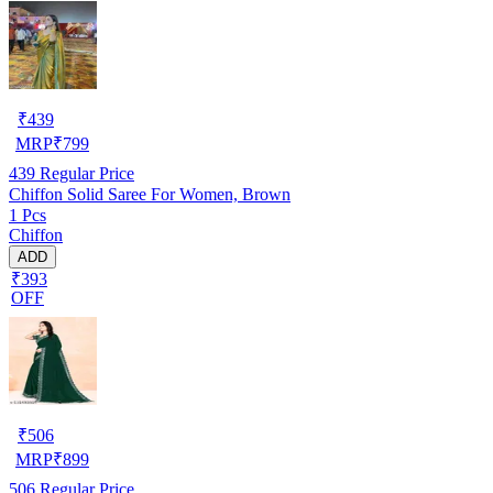
₹
439
MRP
₹
799
439
Regular Price
Chiffon Solid Saree For Women, Brown
1 Pcs
Chiffon
ADD
₹393
OFF
₹
506
MRP
₹
899
506
Regular Price