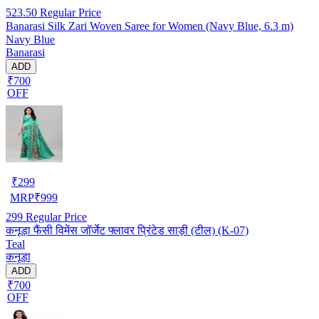
523.50
Regular Price
Banarasi Silk Zari Woven Saree for Women (Navy Blue, 6.3 m)
Navy Blue
Banarasi
ADD
₹700
OFF
₹
299
MRP
₹
999
299
Regular Price
कनूड़ा फैंसी विमेंस जॉर्जेट फ्लावर प्रिंटेड साड़ी (टील) (K-07)
Teal
कनूड़ा
ADD
₹700
OFF