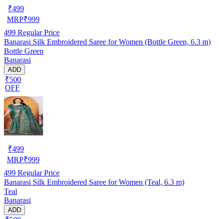
₹
499
MRP
₹
999
499
Regular Price
Banarasi Silk Embroidered Saree for Women (Bottle Green, 6.3 m)
Bottle Green
Banarasi
ADD
₹500
OFF
₹
499
MRP
₹
999
499
Regular Price
Banarasi Silk Embroidered Saree for Women (Teal, 6.3 m)
Teal
Banarasi
ADD