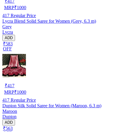
₹
417
MRP
₹
1000
417
Regular Price
Lycra Blend Solid Saree for Women (Grey, 6.3 m)
Grey
Lycra
ADD
₹583
OFF
₹
417
MRP
₹
1000
417
Regular Price
Dupion Silk Solid Saree for Women (Maroon, 6.3 m)
Maroon
Dupion
ADD
₹563