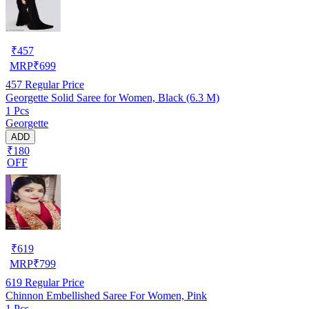
₹
457
MRP
₹
699
457
Regular Price
Georgette Solid Saree for Women, Black (6.3 M)
1 Pcs
Georgette
ADD
₹180
OFF
₹
619
MRP
₹
799
619
Regular Price
Chinnon Embellished Saree For Women, Pink
1 Pcs