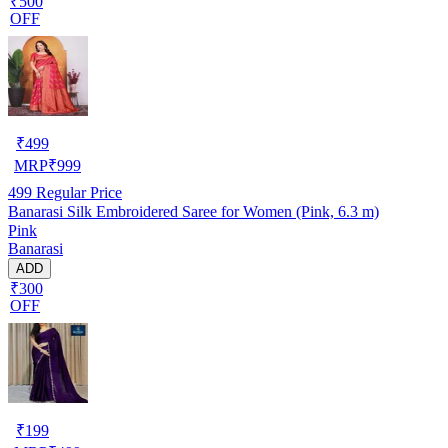
₹500
OFF
₹
499
MRP
₹
999
499
Regular Price
Banarasi Silk Embroidered Saree for Women (Pink, 6.3 m)
Pink
Banarasi
ADD
₹300
OFF
₹
199