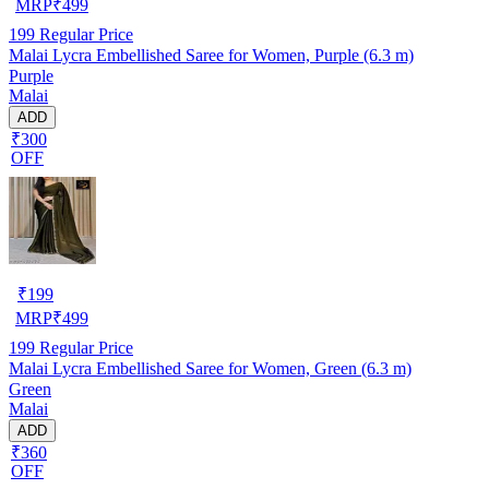
MRP
₹
499
199
Regular Price
Malai Lycra Embellished Saree for Women, Purple (6.3 m)
Purple
Malai
ADD
₹300
OFF
₹
199
MRP
₹
499
199
Regular Price
Malai Lycra Embellished Saree for Women, Green (6.3 m)
Green
Malai
ADD
₹360
OFF