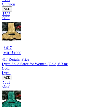
Chinnon
ADD
₹583
OFF
₹
417
MRP
₹
1000
417
Regular Price
Lycra Solid Saree for Women (Gold, 6.3 m)
Gold
Lycra
ADD
₹583
OFF