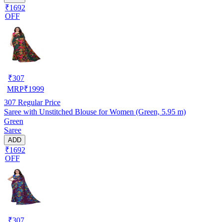
₹1692
OFF
₹
307
MRP
₹
1999
307
Regular Price
Saree with Unstitched Blouse for Women (Green, 5.95 m)
Green
Saree
ADD
₹1692
OFF
₹
307