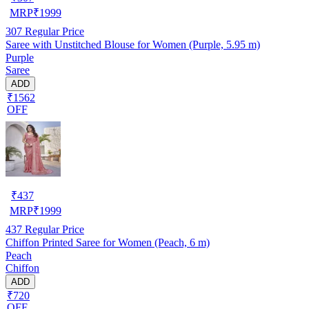
MRP
₹
1999
307
Regular Price
Saree with Unstitched Blouse for Women (Purple, 5.95 m)
Purple
Saree
ADD
₹1562
OFF
₹
437
MRP
₹
1999
437
Regular Price
Chiffon Printed Saree for Women (Peach, 6 m)
Peach
Chiffon
ADD
₹720
OFF