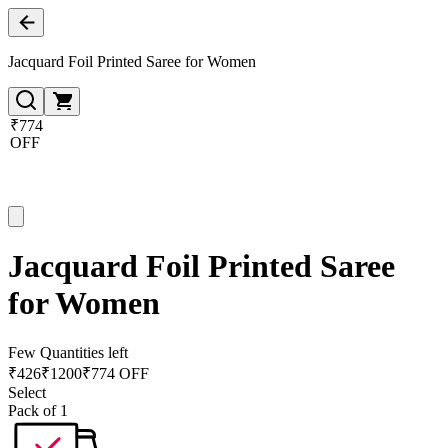
Jacquard Foil Printed Saree for Women
₹774
OFF
Jacquard Foil Printed Saree
for Women
Few Quantities left
₹
426
₹
1200
₹774 OFF
Select
Pack of 1