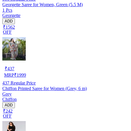
Georgette Saree for Women, Green (5.5 M)
1 Pcs
Georgette
ADD
₹1562
OFF
₹
437
MRP
₹
1999
437
Regular Price
Chiffon Printed Saree for Women (Grey, 6 m)
Grey
Chiffon
ADD
₹242
OFF