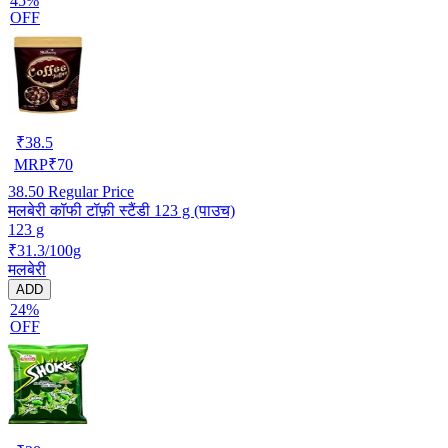
45%
OFF
₹
38.5
MRP
₹
70
38.50
Regular Price
मलबेरी कॉफी टॉफ़ी स्टैंडी 123 g (पाउच)
123 g
₹31.3/100g
मलबेरी
ADD
24%
OFF