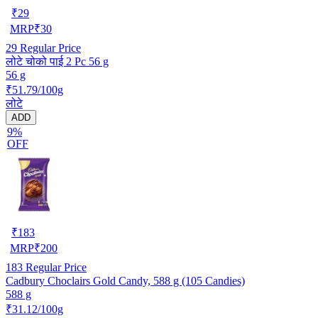
₹
29
MRP
₹
30
29
Regular Price
लोटे चोको पाई 2 Pc 56 g
56 g
₹51.79/100g
लोटे
ADD
9%
OFF
₹
183
MRP
₹
200
183
Regular Price
Cadbury Choclairs Gold Candy, 588 g (105 Candies)
588 g
₹31.12/100g