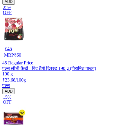
ADD
25%
OFF
₹
45
MRP
₹
60
45
Regular Price
पल्स लीची कैंडी - विद टैंगी ट्विस्ट 190 g (पिरामिड पाउच)
190 g
₹23.68/100g
पल्स
ADD
15%
OFF