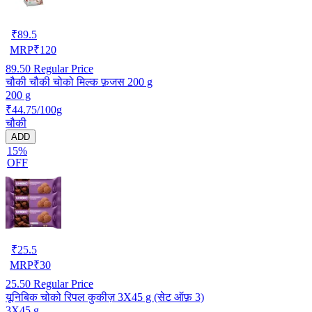
₹
89.5
MRP
₹
120
89.50
Regular Price
चौकी चौकी चोको मिल्क फ़जस 200 g
200 g
₹44.75/100g
चौकी
ADD
15%
OFF
₹
25.5
MRP
₹
30
25.50
Regular Price
यूनिबिक चोको रिपल कुकीज़ 3X45 g (सेट ऑफ़ 3)
3X45 g