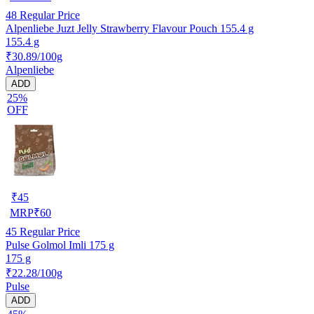
48
Regular Price
Alpenliebe Juzt Jelly Strawberry Flavour Pouch 155.4 g
155.4 g
₹30.89/100g
Alpenliebe
ADD
25%
OFF
₹
45
MRP
₹
60
45
Regular Price
Pulse Golmol Imli 175 g
175 g
₹22.28/100g
Pulse
ADD