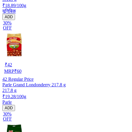
₹18.89/100g
यूनिबिक
ADD
30%
OFF
₹
42
MRP
₹
60
42
Regular Price
Parle Grand Londonderry 217.8 g
217.8 g
₹19.28/100g
Parle
ADD
30%
OFF