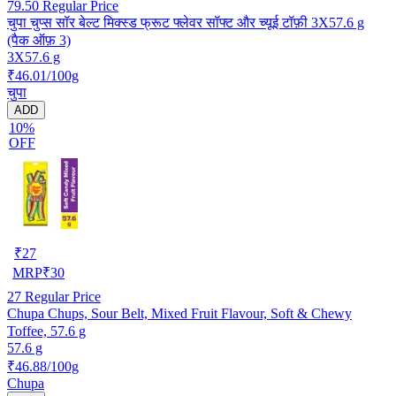
79.50
Regular Price
चुपा चुप्स सॉर बेल्ट मिक्स्ड फ्रूट फ्लेवर सॉफ्ट और च्यूई टॉफ़ी 3X57.6 g
(पैक ऑफ़ 3)
3X57.6 g
₹46.01/100g
चुपा
ADD
10%
OFF
₹
27
MRP
₹
30
27
Regular Price
Chupa Chups, Sour Belt, Mixed Fruit Flavour, Soft & Chewy
Toffee, 57.6 g
57.6 g
₹46.88/100g
Chupa