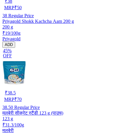
₹
38
MRP
₹
50
38
Regular Price
Priyagold Shokk Kachcha Aam 200 g
200 g
₹19/100g
Priyagold
ADD
45%
OFF
₹
38.5
MRP
₹
70
38.50
Regular Price
मलबेरी सीक्रेट स्टैंडी 123 g (पाउच)
123 g
₹31.3/100g
मलबेरी