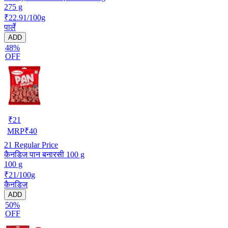
275 g
₹22.91/100g
पार्ले
ADD
48%
OFF
₹
21
MRP
₹
40
21
Regular Price
कैनडिज पान बनारसी 100 g
100 g
₹21/100g
कैनडिज
ADD
50%
OFF