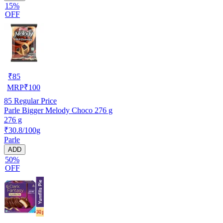
15%
OFF
₹
85
MRP
₹
100
85
Regular Price
Parle Bigger Melody Choco 276 g
276 g
₹30.8/100g
Parle
ADD
50%
OFF