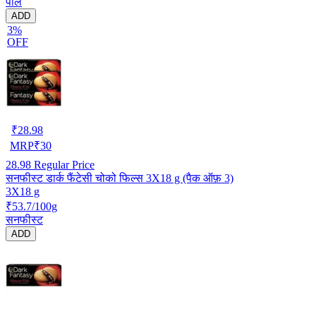
पार्ले
ADD
3%
OFF
₹
28.98
MRP
₹
30
28.98
Regular Price
सनफीस्ट डार्क फैंटेसी चोको फिल्स 3X18 g (पैक ऑफ़ 3)
3X18 g
₹53.7/100g
सनफीस्ट
ADD