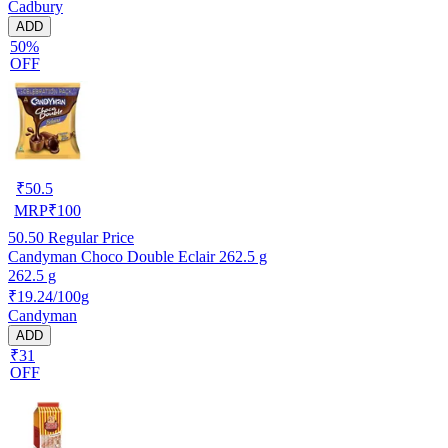
Cadbury
ADD
50%
OFF
₹
50.5
MRP
₹
100
50.50
Regular Price
Candyman Choco Double Eclair 262.5 g
262.5 g
₹19.24/100g
Candyman
ADD
₹31
OFF