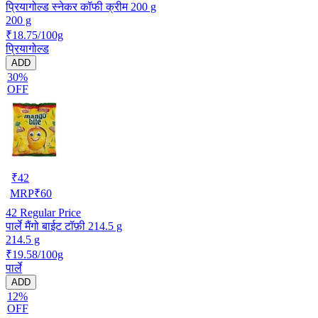
प्रियागोल्ड स्नेकर कॉफी क्रीम 200 g
200 g
₹18.75/100g
प्रियागोल्ड
ADD
30%
OFF
₹
42
MRP
₹
60
42
Regular Price
पार्ले मैंगो बाईट टॉफ़ी 214.5 g
214.5 g
₹19.58/100g
पार्ले
ADD
12%
OFF