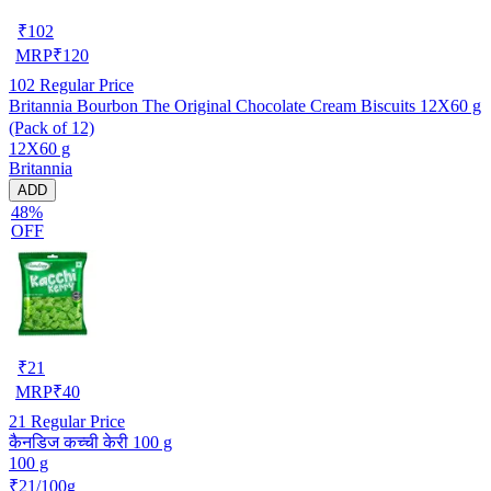
₹
102
MRP
₹
120
102
Regular Price
Britannia Bourbon The Original Chocolate Cream Biscuits 12X60 g
(Pack of 12)
12X60 g
Britannia
ADD
48%
OFF
₹
21
MRP
₹
40
21
Regular Price
कैनडिज कच्ची केरी 100 g
100 g
₹21/100g