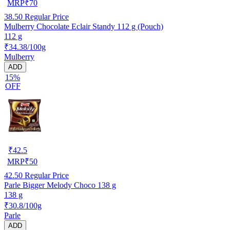
MRP
₹
70
38.50
Regular Price
Mulberry Chocolate Eclair Standy 112 g (Pouch)
112 g
₹34.38/100g
Mulberry
ADD
15%
OFF
₹
42.5
MRP
₹
50
42.50
Regular Price
Parle Bigger Melody Choco 138 g
138 g
₹30.8/100g
Parle
ADD