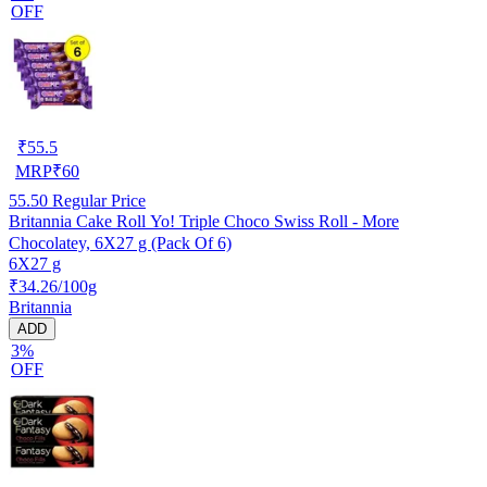
OFF
₹
55.5
MRP
₹
60
55.50
Regular Price
Britannia Cake Roll Yo! Triple Choco Swiss Roll - More
Chocolatey, 6X27 g (Pack Of 6)
6X27 g
₹34.26/100g
Britannia
ADD
3%
OFF