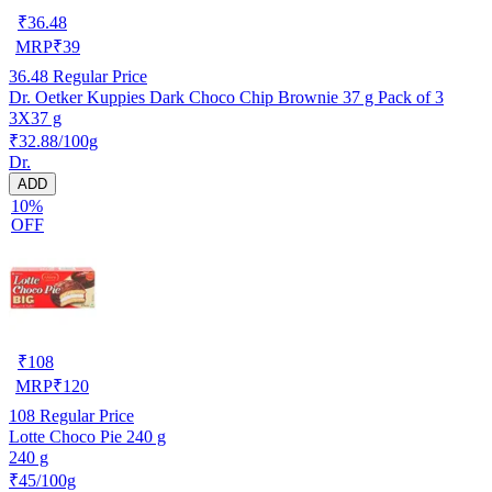
₹
36.48
MRP
₹
39
36.48
Regular Price
Dr. Oetker Kuppies Dark Choco Chip Brownie 37 g Pack of 3
3X37 g
₹32.88/100g
Dr.
ADD
10%
OFF
₹
108
MRP
₹
120
108
Regular Price
Lotte Choco Pie 240 g
240 g
₹45/100g