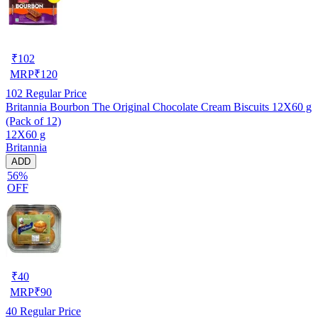
₹
102
MRP
₹
120
102
Regular Price
Britannia Bourbon The Original Chocolate Cream Biscuits 12X60 g
(Pack of 12)
12X60 g
Britannia
ADD
56%
OFF
₹
40
MRP
₹
90
40
Regular Price