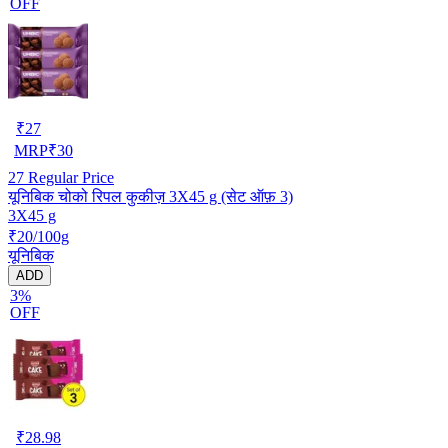
OFF
₹
27
MRP
₹
30
27
Regular Price
यूनिबिक चोको रिपल कुकीज़ 3X45 g (सेट ऑफ़ 3)
3X45 g
₹20/100g
यूनिबिक
ADD
3%
OFF
₹
28.98