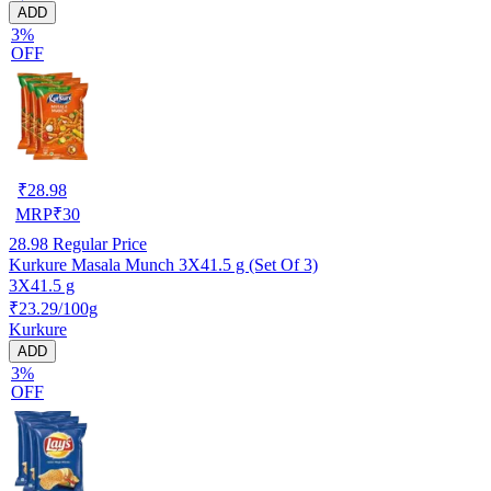
ADD
3%
OFF
₹
28.98
MRP
₹
30
28.98
Regular Price
Kurkure Masala Munch 3X41.5 g (Set Of 3)
3X41.5 g
₹23.29/100g
Kurkure
ADD
3%
OFF