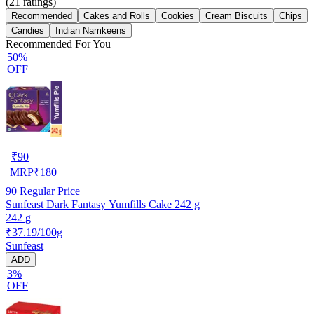
(
21
ratings)
Recommended
Cakes and Rolls
Cookies
Cream Biscuits
Chips
Candies
Indian Namkeens
Recommended For You
50%
OFF
₹
90
MRP
₹
180
90
Regular Price
Sunfeast Dark Fantasy Yumfills Cake 242 g
242 g
₹37.19/100g
Sunfeast
ADD
3%
OFF