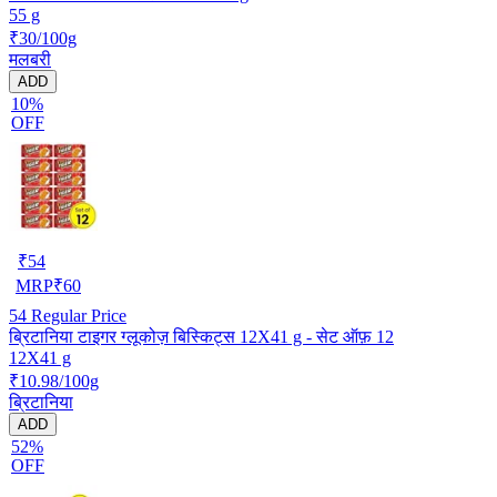
55 g
₹30/100g
मलबरी
ADD
10%
OFF
₹
54
MRP
₹
60
54
Regular Price
ब्रिटानिया टाइगर ग्लूकोज़ बिस्किट्स 12X41 g - सेट ऑफ़ 12
12X41 g
₹10.98/100g
ब्रिटानिया
ADD
52%
OFF