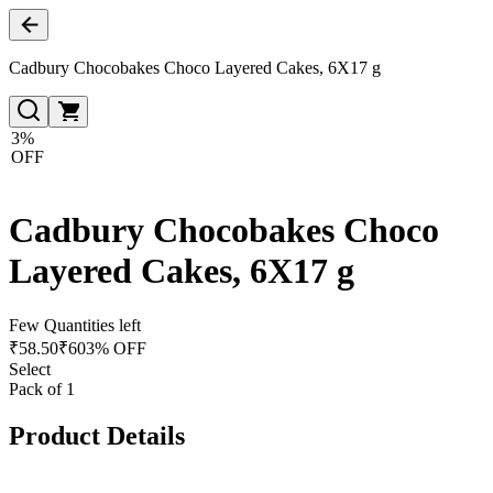
Cadbury Chocobakes Choco Layered Cakes, 6X17 g
3%
OFF
Cadbury Chocobakes Choco
Layered Cakes, 6X17 g
Few Quantities left
₹
58.50
₹
60
3% OFF
Select
Pack of 1
Product Details