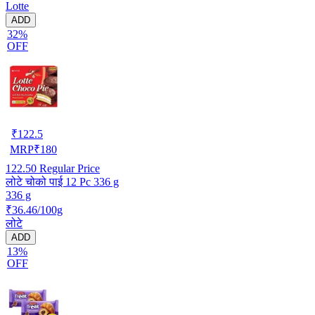
Lotte
ADD
32%
OFF
₹
122.5
MRP
₹
180
122.50
Regular Price
लोटे चोको पाई 12 Pc 336 g
336 g
₹36.46/100g
लोटे
ADD
13%
OFF