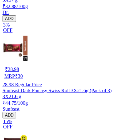
₹32.88/100g
Dr.
ADD
3%
OFF
₹
28.98
MRP
₹
30
28.98
Regular Price
Sunfeast Dark Fantasy Swiss Roll 3X21.6g (Pack of 3)
3X21.6 g
₹44.75/100g
Sunfeast
ADD
15%
OFF