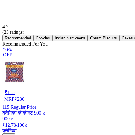
4.3
(
23
ratings)
Recommended
Cookies
Indian Namkeens
Cream Biscuits
Cakes 
Recommended For You
50%
OFF
₹
115
MRP
₹
230
115
Regular Price
क्रेमिका कोकोनट 900 g
900 g
₹12.78/100g
क्रेमिका