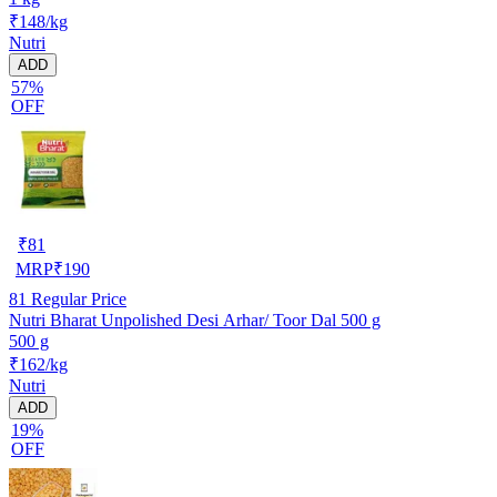
₹148/kg
Nutri
ADD
57%
OFF
₹
81
MRP
₹
190
81
Regular Price
Nutri Bharat Unpolished Desi Arhar/ Toor Dal 500 g
500 g
₹162/kg
Nutri
ADD
19%
OFF