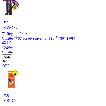
₹
72
MRP
₹
75
72
Regular Price
Gillette प्रेस्टो Readyshaver (3+1) 3 के साथ 1 मुफ्त
4X1 Pc
₹24/Pc
Gillette
ADD
5%
OFF
₹
38
MRP
₹
40