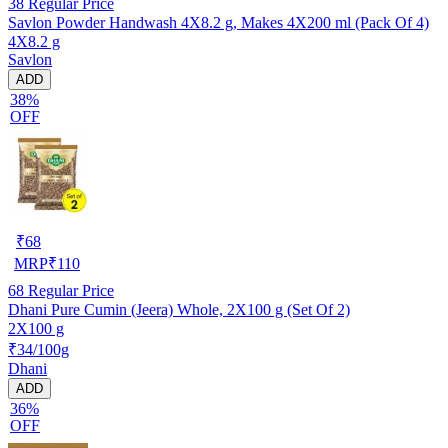
38
Regular Price
Savlon Powder Handwash 4X8.2 g, Makes 4X200 ml (Pack Of 4)
4X8.2 g
Savlon
ADD
38%
OFF
₹
68
MRP
₹
110
68
Regular Price
Dhani Pure Cumin (Jeera) Whole, 2X100 g (Set Of 2)
2X100 g
₹34/100g
Dhani
ADD
36%
OFF