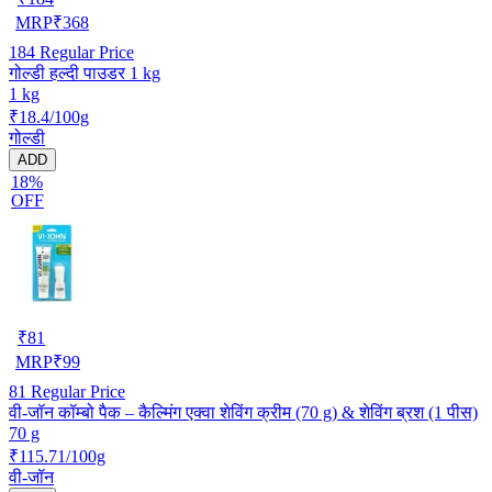
MRP
₹
368
184
Regular Price
गोल्डी हल्दी पाउडर 1 kg
1 kg
₹18.4/100g
गोल्डी
ADD
18%
OFF
₹
81
MRP
₹
99
81
Regular Price
वी-जॉन कॉम्बो पैक – कैल्मिंग एक्वा शेविंग क्रीम (70 g) & शेविंग ब्रश (1 पीस)
70 g
₹115.71/100g
वी-जॉन