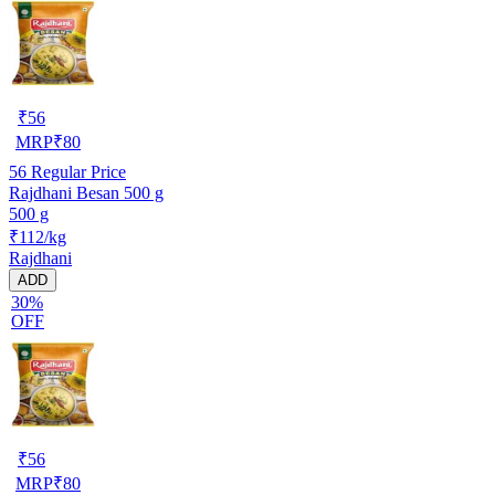
₹
56
MRP
₹
80
56
Regular Price
Rajdhani Besan 500 g
500 g
₹112/kg
Rajdhani
ADD
30%
OFF
₹
56
MRP
₹
80