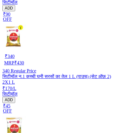
सिटीमॉल
ADD
₹90
OFF
₹
340
MRP
₹
430
340
Regular Price
सिटीमॉल न.1 कच्ची घनी सरसों का तेल 1 L (पाउच) (सेट ऑफ़ 2)
2X1 L
₹170/L
सिटीमॉल
ADD
₹45
OFF