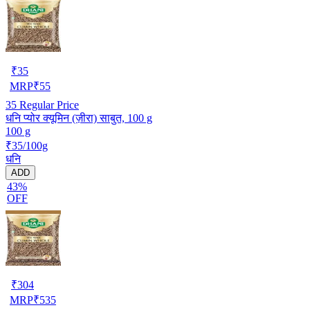
₹
35
MRP
₹
55
35
Regular Price
धनि प्योर क्यूमिन (ज़ीरा) साबुत, 100 g
100 g
₹35/100g
धनि
ADD
43%
OFF
₹
304
MRP
₹
535