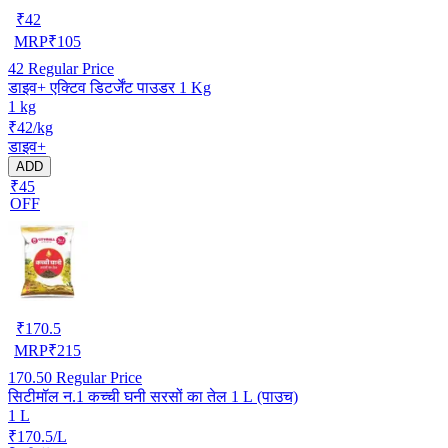
₹
42
MRP
₹
105
42
Regular Price
डाइव+ एक्टिव डिटर्जेंट पाउडर 1 Kg
1 kg
₹42/kg
डाइव+
ADD
₹45
OFF
₹
170.5
MRP
₹
215
170.50
Regular Price
सिटीमॉल न.1 कच्ची घनी सरसों का तेल 1 L (पाउच)
1 L
₹170.5/L