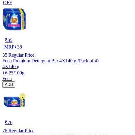
OFF
₹
35
MRP
₹
38
35
Regular Price
Fena Premium Detergent Bar 4X140 g (Pack of 4)
4X140 g
₹6.25/100g
Fena
ADD
₹
76
76
Regular Price