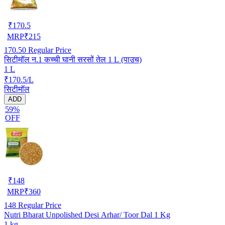
₹
170.5
MRP
₹
215
170.50
Regular Price
सिटीमॉल न.1 कच्ची घानी सरसों तेल 1 L (पाउच)
1 L
₹170.5/L
सिटीमॉल
ADD
59%
OFF
₹
148
MRP
₹
360
148
Regular Price
Nutri Bharat Unpolished Desi Arhar/ Toor Dal 1 Kg
1 kg