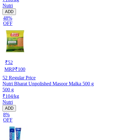
Nutri
ADD
48%
OFF
₹
52
MRP
₹
100
52
Regular Price
Nutri Bharat Unpolished Masoor Malka 500 g
500 g
₹104/kg
Nutri
ADD
8%
OFF