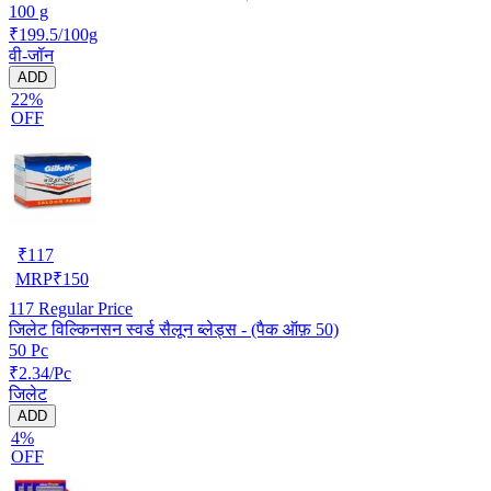
100 g
₹199.5/100g
वी-जॉन
ADD
22%
OFF
₹
117
MRP
₹
150
117
Regular Price
जिलेट विल्किनसन स्वर्ड सैलून ब्लेड्स - (पैक ऑफ़ 50)
50 Pc
₹2.34/Pc
जिलेट
ADD
4%
OFF