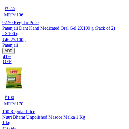
₹
92.5
MRP
₹
106
92.50
Regular Price
Patanjali Dant Kanti Medicated Oral Gel 2X100 g (Pack of 2)
2X100 g
₹46.25/100g
Patanjali
ADD
41%
OFF
₹
100
MRP
₹
170
100
Regular Price
Nutri Bharat Unpolished Masoor Malka 1 Kg
1 kg
₹100/kg