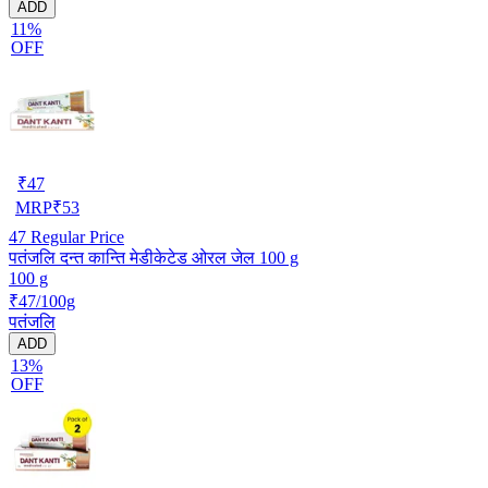
ADD
11%
OFF
₹
47
MRP
₹
53
47
Regular Price
पतंजलि दन्त कान्ति मेडीकेटेड ओरल जेल 100 g
100 g
₹47/100g
पतंजलि
ADD
13%
OFF