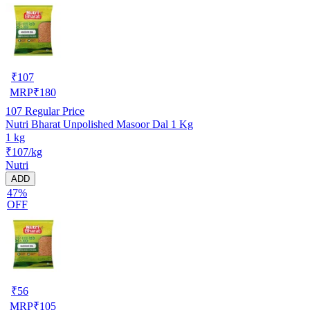
₹
107
MRP
₹
180
107
Regular Price
Nutri Bharat Unpolished Masoor Dal 1 Kg
1 kg
₹107/kg
Nutri
ADD
47%
OFF
₹
56
MRP
₹
105