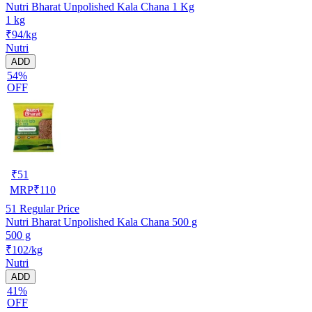
Nutri Bharat Unpolished Kala Chana 1 Kg
1 kg
₹94/kg
Nutri
ADD
54%
OFF
₹
51
MRP
₹
110
51
Regular Price
Nutri Bharat Unpolished Kala Chana 500 g
500 g
₹102/kg
Nutri
ADD
41%
OFF