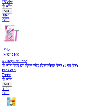
₹53/Pc
वी-जॉन
ADD
55%
OFF
₹
45
MRP
₹
100
45
Regular Price
वी-जॉन फेदर टच ट्विन ब्लेड डिस्पोजेबल रेज़र (5 का पैक)
Pack of 5
₹9/Pc
वी-जॉन
ADD
11%
OFF