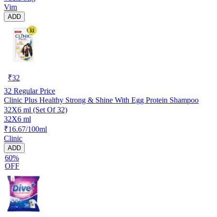
Vim
ADD
₹
32
32
Regular Price
Clinic Plus Healthy Strong & Shine With Egg Protein Shampoo
32X6 ml (Set Of 32)
32X6 ml
₹16.67/100ml
Clinic
ADD
60%
OFF