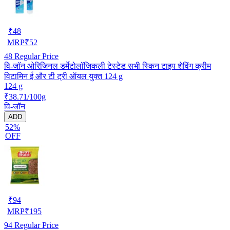
₹
48
MRP
₹
52
48
Regular Price
वि-जॉन ओरिजिनल डर्मेटोलॉजिकली टेस्टेड सभी स्किन टाइप शेविंग क्रीम
विटामिन ई और टी ट्री ऑयल युक्त 124 g
124 g
₹38.71/100g
वि-जॉन
ADD
52%
OFF
₹
94
MRP
₹
195
94
Regular Price