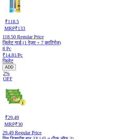
₹
118.5
MRP
₹
133
118.50
Regular Price
जिलेट गार्ड (1 रेज़र + 7 कार्ट्रिज)
8 Pc
₹14.81/Pc
जिलेट
ADD
2%
OFF
₹
29.49
MRP
₹
30
29.49
Regular Price
विम डिशवॉश बार 3X145 g (पैक ऑफ 3)