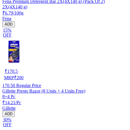
Fena Premium Detergent Bar 2X(4X140 g) (Pack Of 2)
2X(4X140 g)
₹6.79/100g
Fena
ADD
15%
OFF
₹
170.5
MRP
₹
200
170.50
Regular Price
Gillette Presto Razor (8 Units + 4 Units Free)
8+4 Pc
₹14.21/Pc
Gillette
ADD
30%
OFF