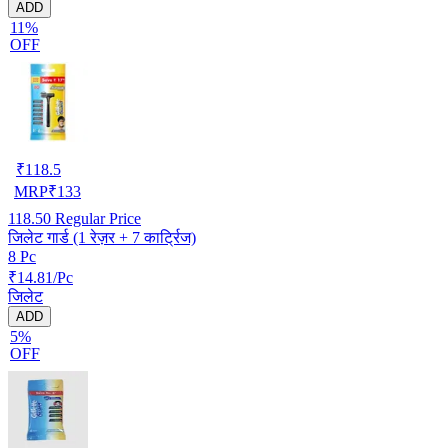
ADD
11%
OFF
₹
118.5
MRP
₹
133
118.50
Regular Price
जिलेट गार्ड (1 रेज़र + 7 कार्ट्रिज)
8 Pc
₹14.81/Pc
जिलेट
ADD
5%
OFF