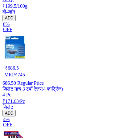
₹199.5/100g
वी-जॉन
ADD
8%
OFF
₹
686.5
MRP
₹
745
686.50
Regular Price
जिलेट माच 3 टर्बो रेज़र(4 कार्ट्रिज)
4 Pc
₹171.63/Pc
जिलेट
ADD
4%
OFF