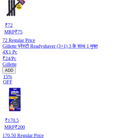
₹
72
MRP
₹
75
72
Regular Price
Gillette प्रेस्टो Readyshaver (3+1) 3 के साथ 1 मुफ्त
4X1 Pc
₹24/Pc
Gillette
ADD
15%
OFF
₹
170.5
MRP
₹
200
170.50
Regular Price