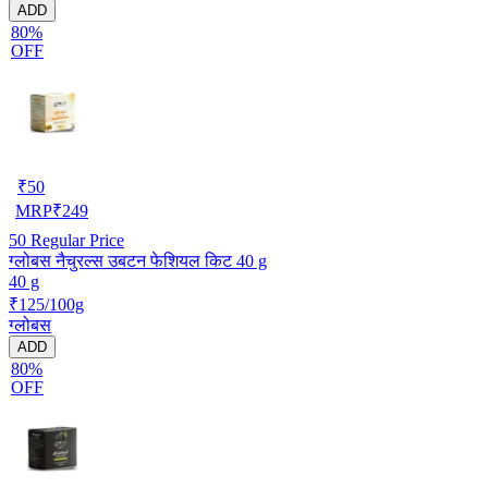
ADD
80%
OFF
₹
50
MRP
₹
249
50
Regular Price
ग्लोबस नैचुरल्स उबटन फेशियल किट 40 g
40 g
₹125/100g
ग्लोबस
ADD
80%
OFF