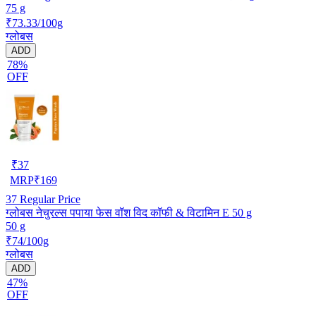
75 g
₹73.33/100g
ग्लोबस
ADD
78%
OFF
₹
37
MRP
₹
169
37
Regular Price
ग्लोबस नेचुरल्स पपाया फेस वॉश विद कॉफी & विटामिन E 50 g
50 g
₹74/100g
ग्लोबस
ADD
47%
OFF