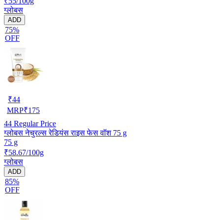
₹55/100g
ग्लोबस
ADD
75%
OFF
₹
44
MRP
₹
175
44
Regular Price
ग्लोबस नेचुरल्स रेडियंस राइस फेस वॉश 75 g
75 g
₹58.67/100g
ग्लोबस
ADD
85%
OFF