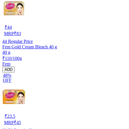
₹
44
MRP
₹
83
44
Regular Price
Fem Gold Cream Bleach 40 g
40 g
₹110/100g
Fem
ADD
48%
OFF
₹
23.5
MRP
₹
45