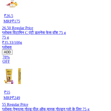
₹
26.5
MRP
₹
175
26.50
Regular Price
ग्लोबस विटामिन C एंटी डलनेस फेस वॉश 75 g
75 g
₹35.33/100g
ग्लोबस
ADD
78%
OFF
₹
55
MRP
₹
249
55
Regular Price
ग्लोबस नेचुरल्स गोल्ड पील ऑफ मास्क गोल्डन ग्लो के लिए 75 g