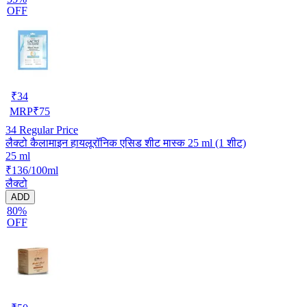
OFF
₹
34
MRP
₹
75
34
Regular Price
लैक्टो कैलामाइन हायलूरॉनिक एसिड शीट मास्क 25 ml (1 शीट)
25 ml
₹136/100ml
लैक्टो
ADD
80%
OFF