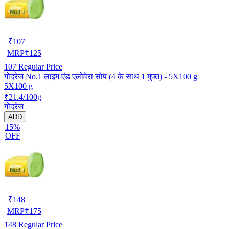
₹
107
MRP
₹
125
107
Regular Price
गोदरेज No.1 लाइम एंड एलोवेरा सोप (4 के साथ 1 मुफ्त) - 5X100 g
5X100 g
₹21.4/100g
गोदरेज
ADD
15%
OFF
₹
148
MRP
₹
175
148
Regular Price