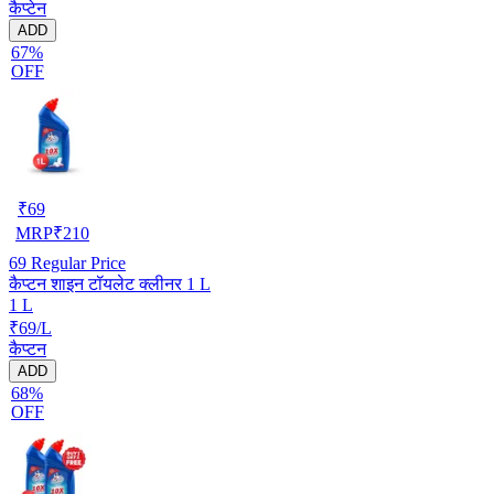
कैप्टेन
ADD
67%
OFF
₹
69
MRP
₹
210
69
Regular Price
कैप्टन शाइन टॉयलेट क्लीनर 1 L
1 L
₹69/L
कैप्टन
ADD
68%
OFF