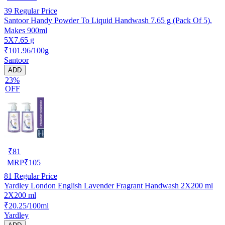
39
Regular Price
Santoor Handy Powder To Liquid Handwash 7.65 g (Pack Of 5),
Makes 900ml
5X7.65 g
₹101.96/100g
Santoor
ADD
23%
OFF
₹
81
MRP
₹
105
81
Regular Price
Yardley London English Lavender Fragrant Handwash 2X200 ml
2X200 ml
₹20.25/100ml
Yardley