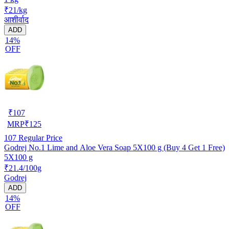
₹21/kg
आशीर्वाद
ADD
14%
OFF
₹
107
MRP
₹
125
107
Regular Price
Godrej No.1 Lime and Aloe Vera Soap 5X100 g (Buy 4 Get 1 Free)
5X100 g
₹21.4/100g
Godrej
ADD
14%
OFF