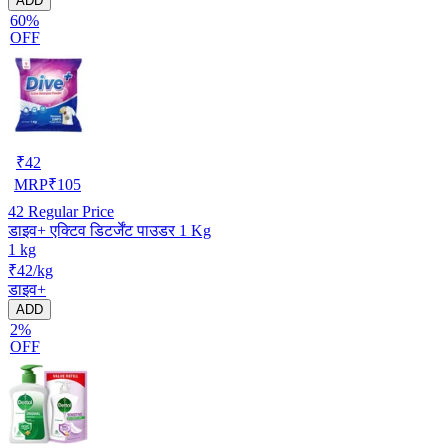
ADD
60%
OFF
₹
42
MRP
₹
105
42
Regular Price
डाइव+ एक्टिव डिटर्जेंट पाउडर 1 Kg
1 kg
₹42/kg
डाइव+
ADD
2%
OFF