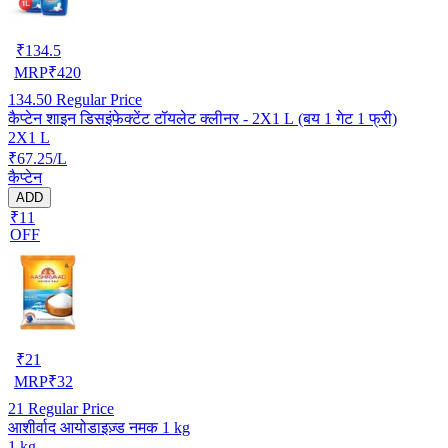
₹
134.5
MRP
₹
420
134.50
Regular Price
कैप्टेन शाइन डिसइंफेक्टेंट टॉयलेट क्लीनर - 2X1 L (बय 1 गेट 1 फ्री)
2X1 L
₹67.25/L
कैप्टेन
ADD
₹11
OFF
₹
21
MRP
₹
32
21
Regular Price
आशीर्वाद आयोडाइज़्ड नमक 1 kg
1 kg