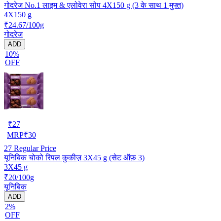
गोदरेज No.1 लाइम & एलोवेरा सोप 4X150 g (3 के साथ 1 मुफ्त)
4X150 g
₹24.67/100g
गोदरेज
ADD
10%
OFF
₹
27
MRP
₹
30
27
Regular Price
यूनिबिक चोको रिपल कुकीज़ 3X45 g (सेट ऑफ़ 3)
3X45 g
₹20/100g
यूनिबिक
ADD
2%
OFF