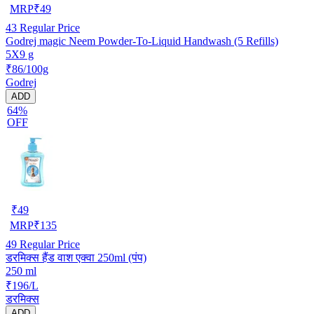
MRP
₹
49
43
Regular Price
Godrej magic Neem Powder-To-Liquid Handwash (5 Refills)
5X9 g
₹86/100g
Godrej
ADD
64%
OFF
₹
49
MRP
₹
135
49
Regular Price
डरमिक्स हैंड वाश एक्वा 250ml (पंप)
250 ml
₹196/L
डरमिक्स
ADD