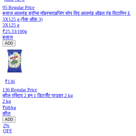
95
Regular Price
बजाज आलमंड ड्रॉप्स मॉइस्चराइजिंग सोप विद आलमंड ऑइल एंड विटामिन E
3X125 g (पैक ऑफ़ 3)
3X125 g
₹25.33/100g
बजाज
ADD
₹
136
136
Regular Price
व्हील एक्टिव 2 इन 1 डिटर्जेंट पाउडर 2 kg
2 kg
₹68/kg
व्हील
ADD
2%
OFF