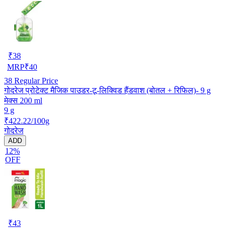
₹
38
MRP
₹
40
38
Regular Price
गोदरेज प्रोटेक्ट मैजिक पाउडर-टू-लिक्विड हैंडवाश (बोतल + रिफिल)- 9 g
मेक्स 200 ml
9 g
₹422.22/100g
गोदरेज
ADD
12%
OFF
₹
43