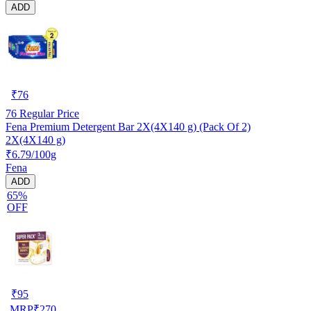
ADD
₹
76
76
Regular Price
Fena Premium Detergent Bar 2X(4X140 g) (Pack Of 2)
2X(4X140 g)
₹6.79/100g
Fena
ADD
65%
OFF
₹
95
MRP
₹
270