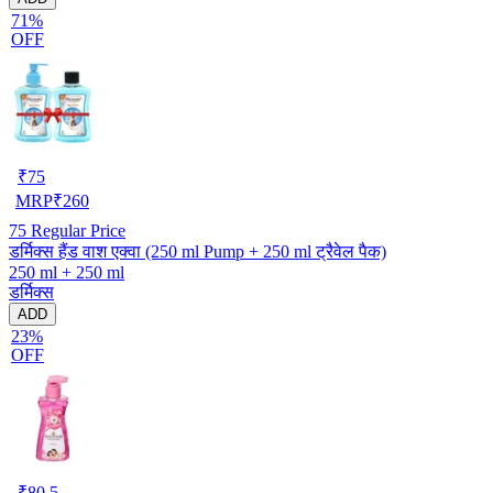
71%
OFF
₹
75
MRP
₹
260
75
Regular Price
डर्मिक्स हैंड वाश एक्वा (250 ml Pump + 250 ml ट्रैवेल पैक)
250 ml + 250 ml
डर्मिक्स
ADD
23%
OFF
₹
80.5