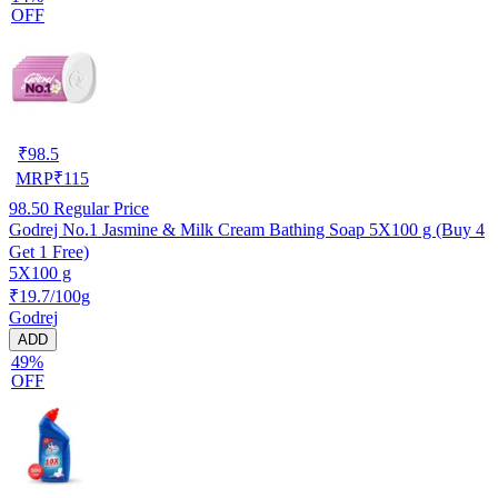
OFF
₹
98.5
MRP
₹
115
98.50
Regular Price
Godrej No.1 Jasmine & Milk Cream Bathing Soap 5X100 g (Buy 4
Get 1 Free)
5X100 g
₹19.7/100g
Godrej
ADD
49%
OFF