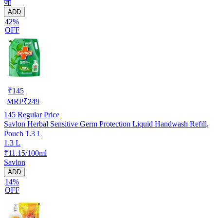
जो
ADD
42%
OFF
₹
145
MRP
₹
249
145
Regular Price
Savlon Herbal Sensitive Germ Protection Liquid Handwash Refill,
Pouch 1.3 L
1.3 L
₹11.15/100ml
Savlon
ADD
14%
OFF