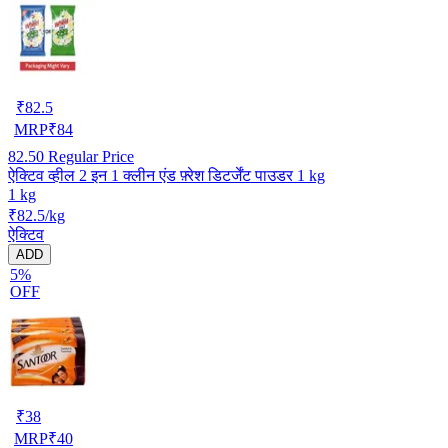
₹
82.5
MRP
₹
84
82.50
Regular Price
ऐक्टिव व्हील 2 इन 1 क्लीन एंड फ़्रेश डिटर्जेंट पाउडर 1 kg
1 kg
₹82.5/kg
ऐक्टिव
ADD
5%
OFF
₹
38
MRP
₹
40