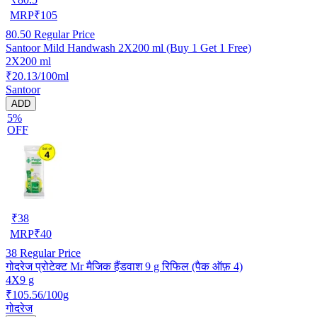
MRP
₹
105
80.50
Regular Price
Santoor Mild Handwash 2X200 ml (Buy 1 Get 1 Free)
2X200 ml
₹20.13/100ml
Santoor
ADD
5%
OFF
₹
38
MRP
₹
40
38
Regular Price
गोदरेज प्रोटेक्ट Mr मैजिक हैंडवाश 9 g रिफिल (पैक ऑफ़ 4)
4X9 g
₹105.56/100g
गोदरेज