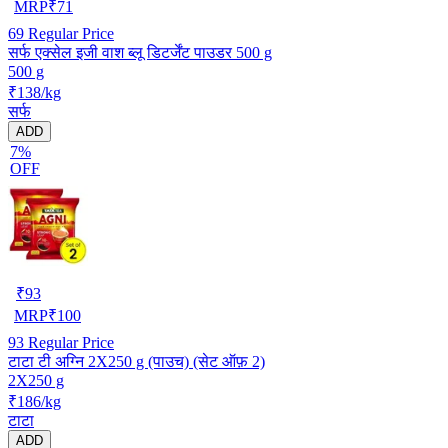
MRP
₹
71
69
Regular Price
सर्फ एक्सेल इजी वाश ब्लू डिटर्जेंट पाउडर 500 g
500 g
₹138/kg
सर्फ
ADD
7%
OFF
₹
93
MRP
₹
100
93
Regular Price
टाटा टी अग्नि 2X250 g (पाउच) (सेट ऑफ़ 2)
2X250 g
₹186/kg
टाटा
ADD