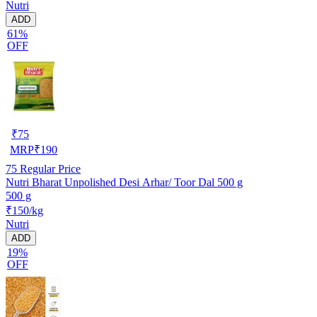
Nutri
ADD
61%
OFF
₹
75
MRP
₹
190
75
Regular Price
Nutri Bharat Unpolished Desi Arhar/ Toor Dal 500 g
500 g
₹150/kg
Nutri
ADD
19%
OFF