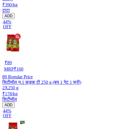
₹390/kg
टाटा
ADD
44%
OFF
₹
89
MRP
₹
160
89
Regular Price
सिटीमॉल न.1 कड़क टी 250 g (बय 1 गेट 1 फ्री)
2X250 g
₹178/kg
सिटीमॉल
ADD
44%
OFF