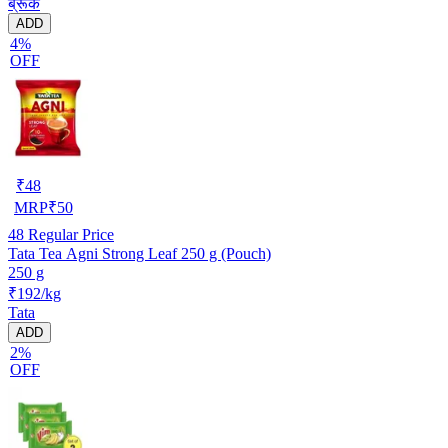
ब्रूक
ADD
4%
OFF
₹
48
MRP
₹
50
48
Regular Price
Tata Tea Agni Strong Leaf 250 g (Pouch)
250 g
₹192/kg
Tata
ADD
2%
OFF