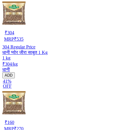
₹
304
MRP
₹
535
304
Regular Price
धानी प्योर जीरा साबुत 1 Kg
1 kg
₹304/kg
धानी
ADD
41%
OFF
₹
160
MRP
₹
270