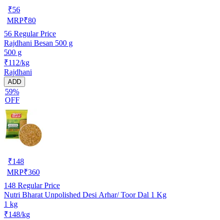
₹
56
MRP
₹
80
56
Regular Price
Rajdhani Besan 500 g
500 g
₹112/kg
Rajdhani
ADD
59%
OFF
₹
148
MRP
₹
360
148
Regular Price
Nutri Bharat Unpolished Desi Arhar/ Toor Dal 1 Kg
1 kg
₹148/kg