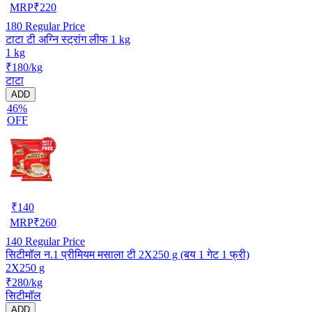
MRP
₹
220
180
Regular Price
टाटा टी अग्नि स्ट्रांग लीफ 1 kg
1 kg
₹180/kg
टाटा
ADD
46%
OFF
₹
140
MRP
₹
260
140
Regular Price
सिटीमॉल न.1 प्रीमियम मसाला टी 2X250 g (बय 1 गेट 1 फ्री)
2X250 g
₹280/kg
सिटीमॉल
ADD