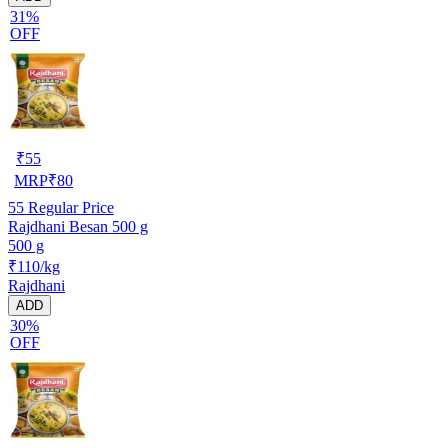
31%
OFF
₹
55
MRP
₹
80
55
Regular Price
Rajdhani Besan 500 g
500 g
₹110/kg
Rajdhani
ADD
30%
OFF