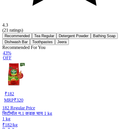
4.3
(
21
ratings)
Recommended
Tea Regular
Detergent Powder
Bathing Soap
Dishwash Bar
Toothpastes
Jeera
Recommended For You
43%
OFF
₹
182
MRP
₹
320
182
Regular Price
सिटीमॉल न.1 कड़क चाय 1 kg
1 kg
₹182/kg