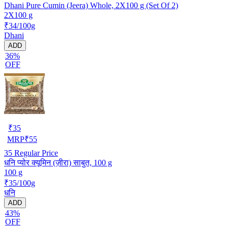
Dhani Pure Cumin (Jeera) Whole, 2X100 g (Set Of 2)
2X100 g
₹34/100g
Dhani
ADD
36%
OFF
₹
35
MRP
₹
55
35
Regular Price
धनि प्योर क्यूमिन (ज़ीरा) साबुत, 100 g
100 g
₹35/100g
धनि
ADD
43%
OFF