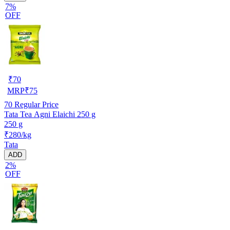
7%
OFF
₹
70
MRP
₹
75
70
Regular Price
Tata Tea Agni Elaichi 250 g
250 g
₹280/kg
Tata
ADD
2%
OFF