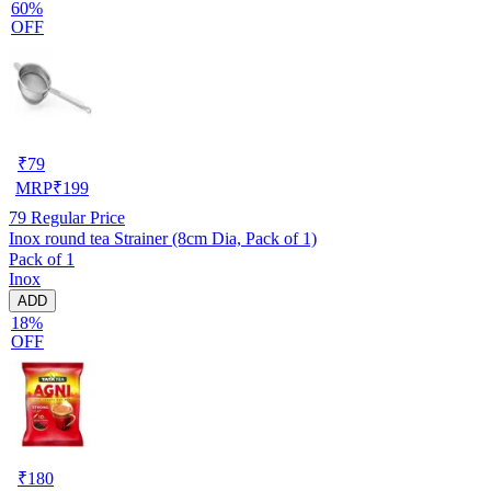
60%
OFF
₹
79
MRP
₹
199
79
Regular Price
Inox round tea Strainer (8cm Dia, Pack of 1)
Pack of 1
Inox
ADD
18%
OFF
₹
180