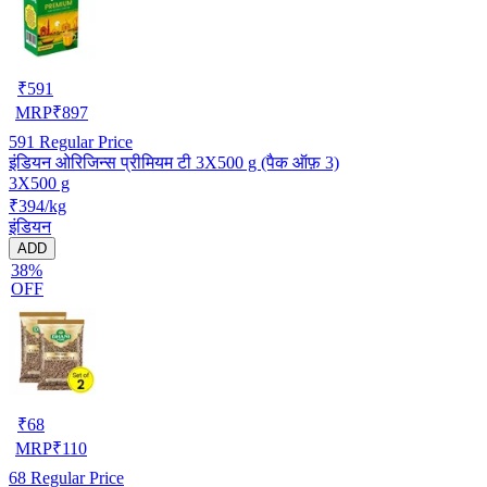
₹
591
MRP
₹
897
591
Regular Price
इंडियन ओरिजिन्स प्रीमियम टी 3X500 g (पैक ऑफ़ 3)
3X500 g
₹394/kg
इंडियन
ADD
38%
OFF
₹
68
MRP
₹
110
68
Regular Price