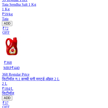
Tata Sendha Salt 1 Kg
1 Kg
₹59/kg
Tata
ADD
₹72
OFF
₹
368
MRP
₹
440
368
Regular Price
सिटीमॉल न.1 कच्ची घनी मस्टर्ड ऑइल 2 L
2 L
₹184/L
सिटीमॉल
ADD
₹37
OFF