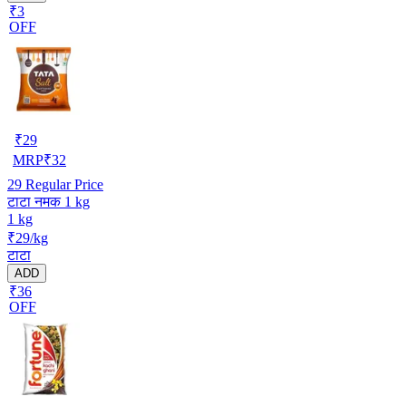
₹3
OFF
₹
29
MRP
₹
32
29
Regular Price
टाटा नमक 1 kg
1 kg
₹29/kg
टाटा
ADD
₹36
OFF