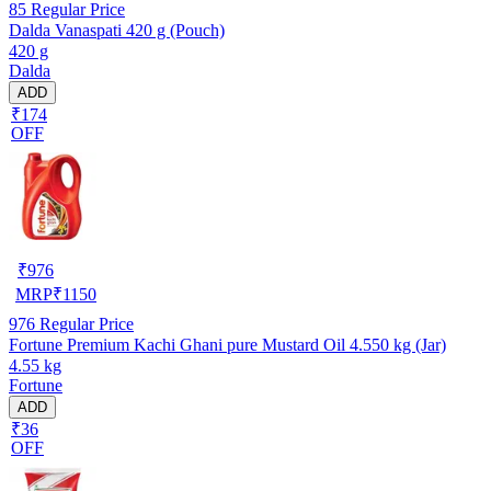
85
Regular Price
Dalda Vanaspati 420 g (Pouch)
420 g
Dalda
ADD
₹174
OFF
₹
976
MRP
₹
1150
976
Regular Price
Fortune Premium Kachi Ghani pure Mustard Oil 4.550 kg (Jar)
4.55 kg
Fortune
ADD
₹36
OFF