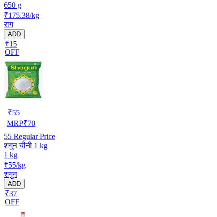
650 g
₹175.38/kg
राग
ADD
₹15
OFF
₹
55
MRP
₹
70
55
Regular Price
शगुन चीनी 1 kg
1 kg
₹55/kg
शगुन
ADD
₹37
OFF