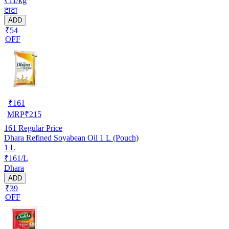
₹11/kg
टाटा
ADD
₹54
OFF
₹
161
MRP
₹
215
161
Regular Price
Dhara Refined Soyabean Oil 1 L (Pouch)
1 L
₹161/L
Dhara
ADD
₹39
OFF