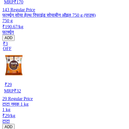
MRP
₹
170
143
Regular Price
फार्च्यून सोया हेल्थ रिफाइंड सोयाबीन ऑइल 750 g (पाउच)
750 g
₹190.67/kg
फार्च्यून
ADD
₹3
OFF
₹
29
MRP
₹
32
29
Regular Price
टाटा नमक 1 kg
1 kg
₹29/kg
टाटा
ADD