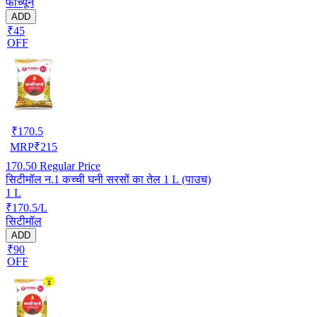
फार्च्यून
ADD
₹45
OFF
₹
170.5
MRP
₹
215
170.50
Regular Price
सिटीमॉल न.1 कच्ची घनी सरसों का तेल 1 L (पाउच)
1 L
₹170.5/L
सिटीमॉल
ADD
₹90
OFF