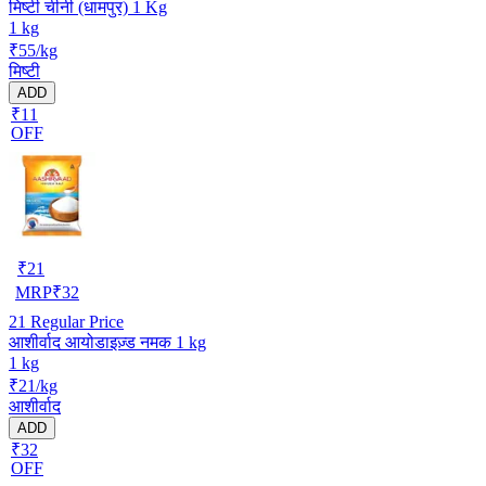
मिष्टी चीनी (धामपुर) 1 Kg
1 kg
₹55/kg
मिष्टी
ADD
₹11
OFF
₹
21
MRP
₹
32
21
Regular Price
आशीर्वाद आयोडाइज़्ड नमक 1 kg
1 kg
₹21/kg
आशीर्वाद
ADD
₹32
OFF