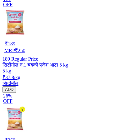
OFF
₹
189
MRP
₹
250
189
Regular Price
सिटीमॉल न.1 चक्की फ्रेश आटा 5 kg
5 kg
₹37.8/kg
सिटीमॉल
ADD
26%
OFF