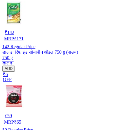
₹
142
MRP
₹
171
142
Regular Price
डालडा रिफाइंड सोयाबीन ऑइल 750 g (पाउच)
750 g
डालडा
ADD
₹6
OFF
₹
59
MRP
₹
65
59
Regular Price