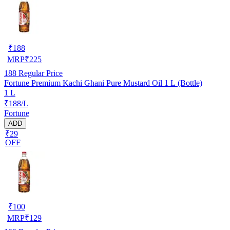
₹
188
MRP
₹
225
188
Regular Price
Fortune Premium Kachi Ghani Pure Mustard Oil 1 L (Bottle)
1 L
₹188/L
Fortune
ADD
₹29
OFF
₹
100
MRP
₹
129