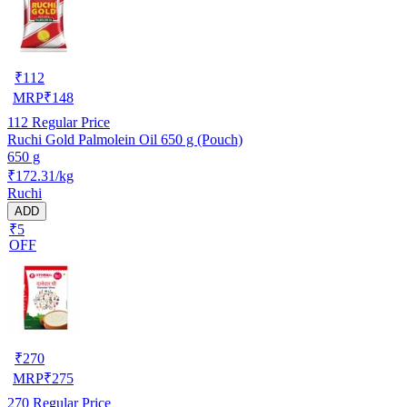
₹
112
MRP
₹
148
112
Regular Price
Ruchi Gold Palmolein Oil 650 g (Pouch)
650 g
₹172.31/kg
Ruchi
ADD
₹5
OFF
₹
270
MRP
₹
275
270
Regular Price