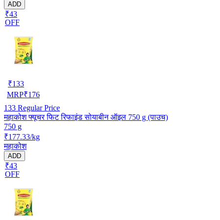
ADD
₹43
OFF
₹
133
MRP
₹
176
133
Regular Price
महाकोश फ्यूचर फिट रिफाइंड सोयाबीन ऑइल 750 g (पाउच)
750 g
₹177.33/kg
महाकोश
ADD
₹43
OFF