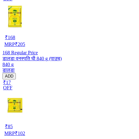
₹
168
MRP
₹
205
168
Regular Price
डालडा वनस्पति घी 840 g (पाउच)
840 g
डालडा
ADD
₹17
OFF
₹
85
MRP
₹
102