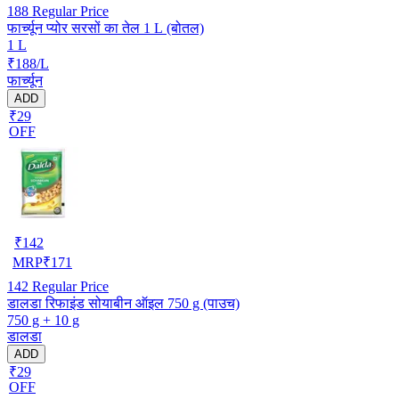
188
Regular Price
फार्च्यून प्योर सरसों का तेल 1 L (बोतल)
1 L
₹188/L
फार्च्यून
ADD
₹29
OFF
₹
142
MRP
₹
171
142
Regular Price
डालडा रिफाइंड सोयाबीन ऑइल 750 g (पाउच)
750 g + 10 g
डालडा
ADD
₹29
OFF