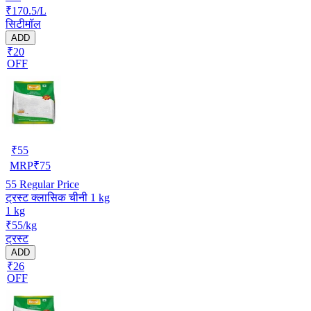
₹170.5/L
सिटीमॉल
ADD
₹20
OFF
₹
55
MRP
₹
75
55
Regular Price
ट्रस्ट क्लासिक चीनी 1 kg
1 kg
₹55/kg
ट्रस्ट
ADD
₹26
OFF