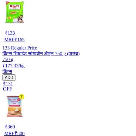
₹
133
MRP
₹
165
133
Regular Price
किंग्स रिफाइंड सोयाबीन ऑइल 750 g (पाउच)
750 g
₹177.33/kg
किंग्स
ADD
₹131
OFF
₹
369
MRP
₹
500