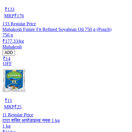
₹
133
MRP
₹
176
133
Regular Price
Mahakosh Future Fit Refined Soyabean Oil 750 g (Pouch)
750 g
₹177.33/kg
Mahakosh
ADD
₹14
OFF
₹
11
MRP
₹
25
11
Regular Price
टाटा शक्ति आयोडाइज़्ड नमक 1 kg
1 kg