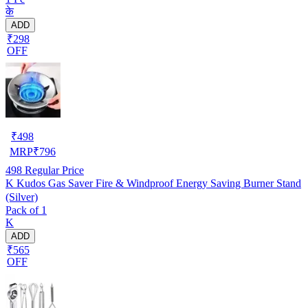
के
ADD
₹298
OFF
₹
498
MRP
₹
796
498
Regular Price
K Kudos Gas Saver Fire & Windproof Energy Saving Burner Stand
(Silver)
Pack of 1
K
ADD
₹565
OFF