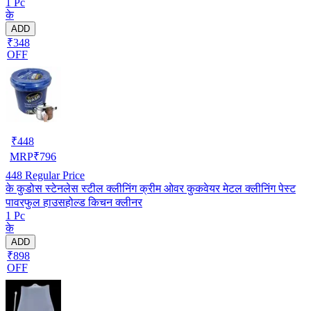
1 Pc
के
ADD
₹348
OFF
₹
448
MRP
₹
796
448
Regular Price
के कुडोस स्टेनलेस स्टील क्लीनिंग क्रीम ओवर कुकवेयर मेटल क्लीनिंग पेस्ट
पावरफुल हाउसहोल्ड किचन क्लीनर
1 Pc
के
ADD
₹898
OFF