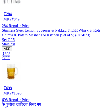
₹
284
MRP
₹
849
284
Regular Price
Stainless Steel Lemon Squeezer & Pakkad & Egg Whisk & Roti
Chimta & Potato Masher For Kitchen (Set of 5) (OC-073)
Set Of 5
Stainless
ADD
₹898
OFF
₹
698
MRP
₹
1596
698
Regular Price
के कुडोस प्लास्टिक बियर मग