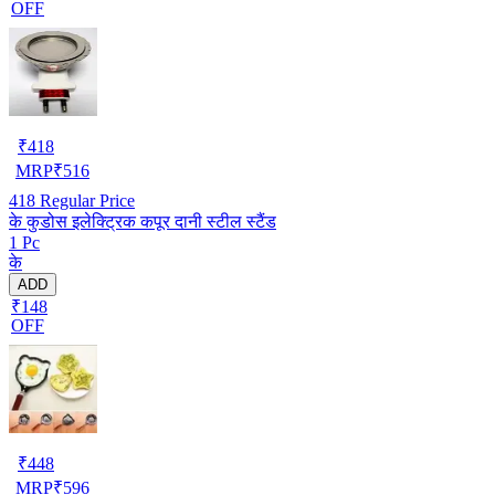
OFF
₹
418
MRP
₹
516
418
Regular Price
के कुडोस इलेक्ट्रिक कपूर दानी स्टील स्टैंड
1 Pc
के
ADD
₹148
OFF
₹
448
MRP
₹
596