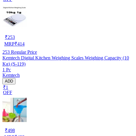
₹
253
MRP
₹
414
253
Regular Price
Kemtech Digital Kitchen Weighing Scales Weighing Capacity (10
Kg) (S-119)
1 Pc
Kemtech
ADD
₹1
OFF
₹
498