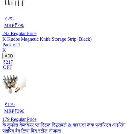
₹
292
MRP
₹
796
292
Regular Price
K Kudos Magnetic Knife Storage Strip (Black)
Pack of 1
K
ADD
₹217
OFF
₹
179
MRP
₹
396
179
Regular Price
के कुडोस केकवेयर प्लास्टिक रियूसबले & वाशएब्ल केक फ्रॉस्टिंग आइसिंग
पाइपिंग बैग टिप्स विद स्टील नोज़ल्स