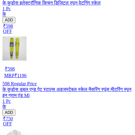
के कुडोस इलेक्ट्रॉनिक किचन डिजिटल स्पून वेटनिंग स्केल
1 Pc
के
ADD
₹598
OFF
₹
598
MRP
₹
1196
598
Regular Price
के कुडोस डबल एन्ड ऐट स्टाल्स अडजस्टेबल स्केल मैसरिंग स्पूंस मीटरिंग स्पून
इन ग्राम एंड Ml
1 Pc
के
ADD
₹750
OFF