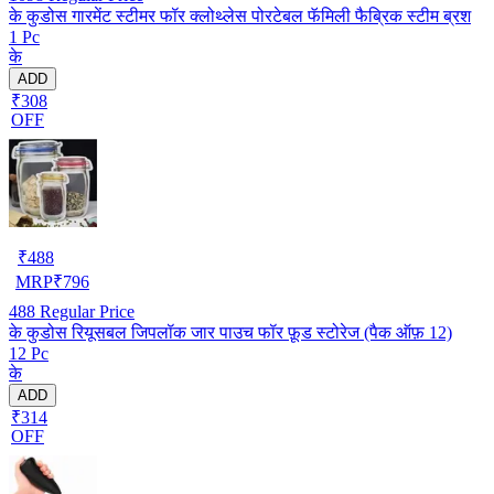
के कुडोस गारमेंट स्टीमर फॉर क्लोथ्लेस पोरटेबल फॅमिली फैब्रिक स्टीम ब्रश
1 Pc
के
ADD
₹308
OFF
₹
488
MRP
₹
796
488
Regular Price
के कुडोस रियूसबल जिपलॉक जार पाउच फॉर फ़ूड स्टोरेज (पैक ऑफ़ 12)
12 Pc
के
ADD
₹314
OFF