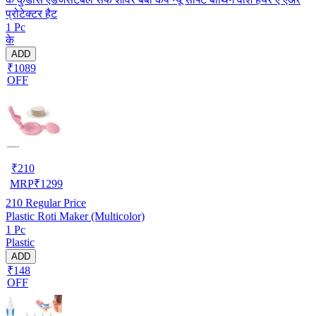
प्रोटेक्टर हैट
1 Pc
के
ADD
₹1089
OFF
₹
210
MRP
₹
1299
210
Regular Price
Plastic Roti Maker (Multicolor)
1 Pc
Plastic
ADD
₹148
OFF