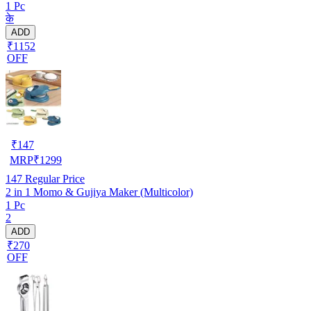
1 Pc
के
ADD
₹1152
OFF
₹
147
MRP
₹
1299
147
Regular Price
2 in 1 Momo & Gujiya Maker (Multicolor)
1 Pc
2
ADD
₹270
OFF