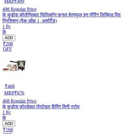
MRP
₹
499
498
Regular Price
के कुडोस कोलेप्सिबल सिलिकॉन फ़नल हेल्पफुल इन पौरिंग लिक्विड विद
प्रिसिशन (पैक ऑफ़ 1, असॉर्टेड)
1 Pc
के
ADD
₹208
OFF
₹
468
MRP
₹
676
468
Regular Price
के कुडोस फोल्डेबल पोरटेबल कैंपिंग मिनी स्टोव
1 Pc
के
ADD
₹168