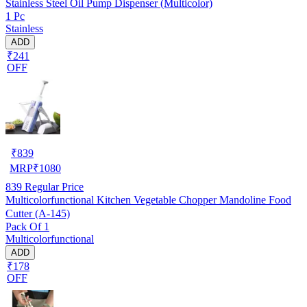
Stainless Steel Oil Pump Dispenser (Multicolor)
1 Pc
Stainless
ADD
₹241
OFF
₹
839
MRP
₹
1080
839
Regular Price
Multicolorfunctional Kitchen Vegetable Chopper Mandoline Food
Cutter (A-145)
Pack Of 1
Multicolorfunctional
ADD
₹178
OFF