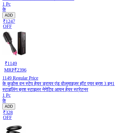
1 Pc
के
ADD
₹1247
OFF
₹
1149
MRP
₹
2396
1149
Regular Price
के कुडोस वन स्टेप हेयर ड्रायर एंड वोलुमाइज़र हॉट एयर ब्रश 3 इन1
स्टाइलिंग ब्रश स्टाइलर नेगेटिव आयन हेयर स्ट्रेटनर
1 Pc
के
ADD
₹328
OFF