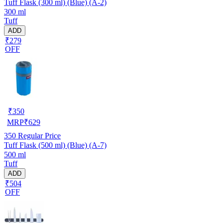
Tuff Flask (300 ml) (Blue) (A-2)
300 ml
Tuff
ADD
₹279
OFF
₹
350
MRP
₹
629
350
Regular Price
Tuff Flask (500 ml) (Blue) (A-7)
500 ml
Tuff
ADD
₹504
OFF