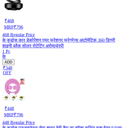
₹
468
MRP
₹
796
468
Regular Price
के कुडोस कार डेकोरेशन एयर फ्रेशनर फ्रेग्रेन्स आटोमेटिक 360 डिग्री
शाइनी ब्लैक सोलर रोटेटिंग अरोमाथेरपी
1 Pc
के
ADD
₹348
OFF
₹
448
MRP
₹
796
448
Regular Price
के कुडोस एडजसटेबल सेफ शावर बेबी कैप न्यू सॉफ्ट बाथिंग वाश हेयर ए एअर