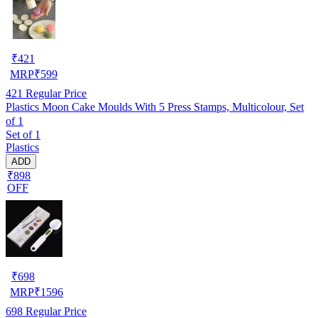
₹
421
MRP
₹
599
421
Regular Price
Plastics Moon Cake Moulds With 5 Press Stamps, Multicolour, Set
of 1
Set of 1
Plastics
ADD
₹898
OFF
₹
698
MRP
₹
1596
698
Regular Price