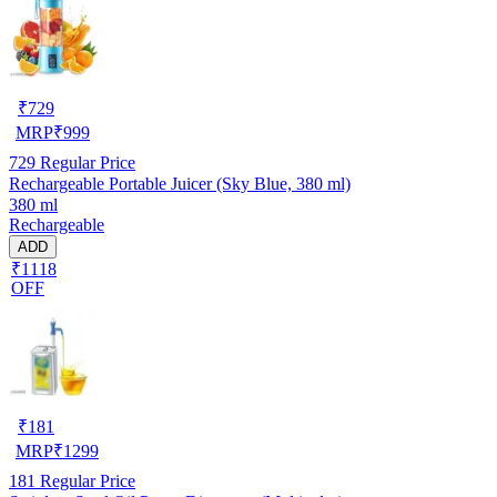
₹
729
MRP
₹
999
729
Regular Price
Rechargeable Portable Juicer (Sky Blue, 380 ml)
380 ml
Rechargeable
ADD
₹1118
OFF
₹
181
MRP
₹
1299
181
Regular Price