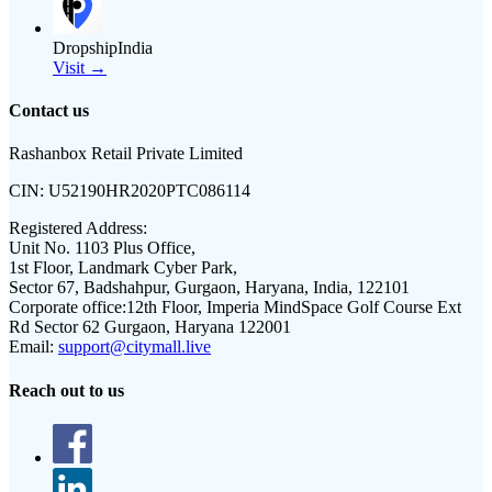
DropshipIndia
Visit →
Contact us
Rashanbox Retail Private Limited
CIN:
U52190HR2020PTC086114
Registered Address:
Unit No. 1103 Plus Office,
1st Floor, Landmark Cyber Park,
Sector 67, Badshahpur, Gurgaon, Haryana, India, 122101
Corporate office:
12th Floor, Imperia MindSpace Golf Course Ext
Rd Sector 62 Gurgaon, Haryana 122001
Email:
support@citymall.live
Reach out to us