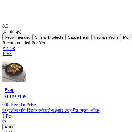
0.0
(
0
ratings)
Recommended
Similar Products
Sauce Pans
Kadhais Woks
Mom
Recommended For You
₹2198
OFF
₹
998
MRP
₹
3196
998
Regular Price
के कुडोस नॉन-स्टिक स्मोकलेस इंडोर तंदूर गैस ग्रिल (ब्लैक)
1 Pc
के
ADD