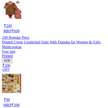
₹
249
MRP
₹
699
249
Regular Price
Printed Crepe Unstitched Suits With Dupatta for Women & Girls,
Multicoolour
Free size
Printed
ADD
₹200
OFF
₹
99
MRP
₹
299