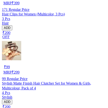
MRP
₹
399
171
Regular Price
Hair Clips for Women (Multicolor, 3 Pcs)
3 Pcs
Hair
ADD
₹200
OFF
₹
99
MRP
₹
299
99
Regular Price
Stylish Matte Finish Hair Clutcher Set for Women & Girls,
Multicolour, Pack of 4
4 Pcs
Stylish
ADD
₹200