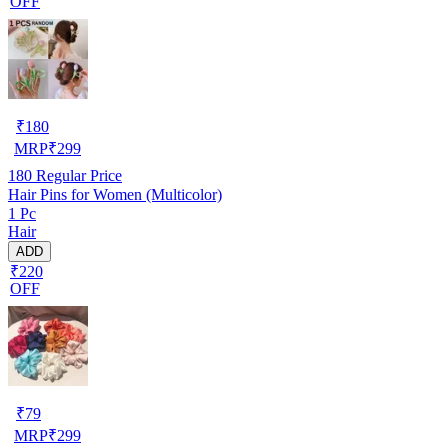
OFF
₹
180
MRP
₹
299
180
Regular Price
Hair Pins for Women (Multicolor)
1 Pc
Hair
ADD
₹220
OFF
₹
79
MRP
₹
299