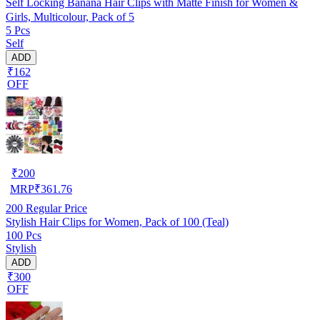
Self Locking Banana Hair Clips with Matte Finish for Women &
Girls, Multicolour, Pack of 5
5 Pcs
Self
ADD
₹162
OFF
₹
200
MRP
₹
361.76
200
Regular Price
Stylish Hair Clips for Women, Pack of 100 (Teal)
100 Pcs
Stylish
ADD
₹300
OFF