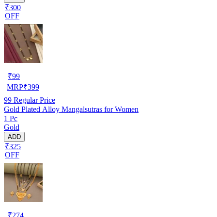
₹300
OFF
₹
99
MRP
₹
399
99
Regular Price
Gold Plated Alloy Mangalsutras for Women
1 Pc
Gold
ADD
₹325
OFF
₹
274