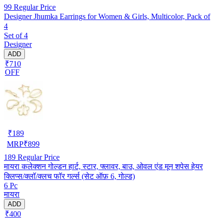
99
Regular Price
Designer Jhumka Earrings for Women & Girls, Multicolor, Pack of
4
Set of 4
Designer
ADD
₹710
OFF
₹
189
MRP
₹
899
189
Regular Price
मायरा कलेक्शन गोल्डन हार्ट, स्टार, फ्लावर, बाउ, ओवल एंड मून शपेस हेयर
क्लिप्स/क्लॉ/क्लच फॉर गर्ल्स (सेट ऑफ़ 6, गोल्ड)
6 Pc
मायरा
ADD
₹400