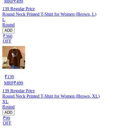
MRP
₹
499
139
Regular Price
Round Neck Printed T-Shirt for Women (Brown, L)
L
Round
ADD
₹360
OFF
₹
139
MRP
₹
499
139
Regular Price
Round Neck Printed T-Shirt for Women (Brown, XL)
XL
Round
ADD
₹99
OFF