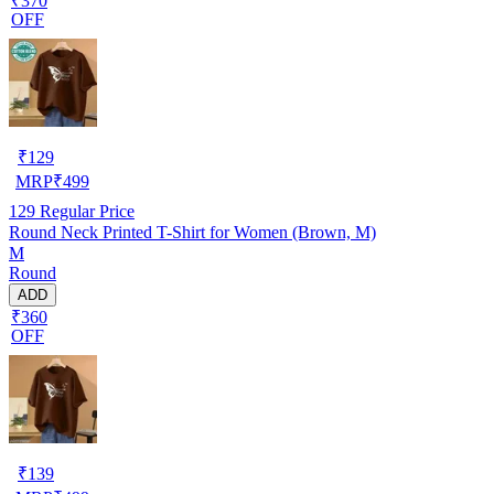
₹370
OFF
₹
129
MRP
₹
499
129
Regular Price
Round Neck Printed T-Shirt for Women (Brown, M)
M
Round
ADD
₹360
OFF
₹
139