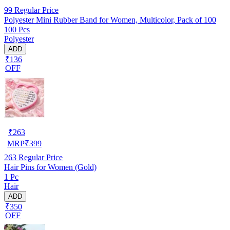
99
Regular Price
Polyester Mini Rubber Band for Women, Multicolor, Pack of 100
100 Pcs
Polyester
ADD
₹136
OFF
₹
263
MRP
₹
399
263
Regular Price
Hair Pins for Women (Gold)
1 Pc
Hair
ADD
₹350
OFF