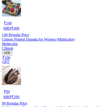
₹
149
MRP
₹
499
149
Regular Price
Chinon Printed Dupatta for Women (Multicolor)
Multicolor
Chinon
ADD
₹200
OFF
₹
99
MRP
₹
299
99
Regular Price