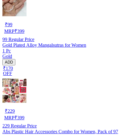
₹
99
MRP
₹
399
99
Regular Price
Gold Plated Alloy Mangalsutras for Women
1 Pc
Gold
ADD
₹170
OFF
₹
229
MRP
₹
399
229
Regular Price
Abs Plastic Hair Accessories Combo for Women, Pack of 97