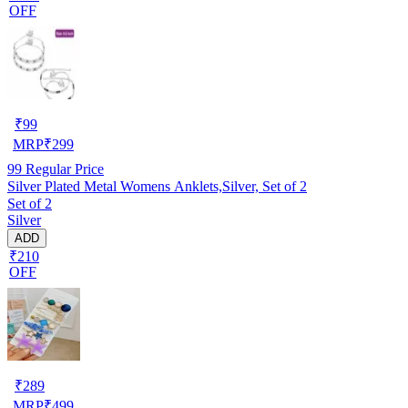
OFF
₹
99
MRP
₹
299
99
Regular Price
Silver Plated Metal Womens Anklets,Silver, Set of 2
Set of 2
Silver
ADD
₹210
OFF
₹
289
MRP
₹
499