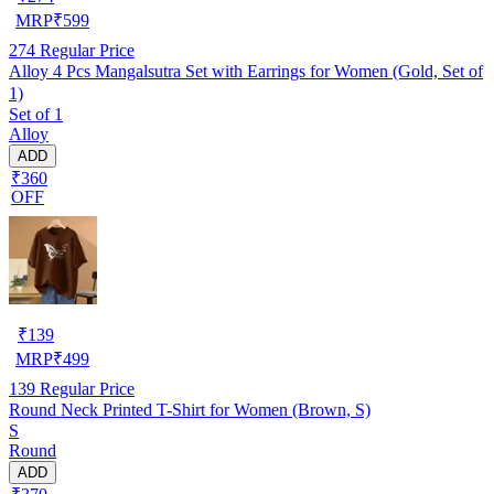
MRP
₹
599
274
Regular Price
Alloy 4 Pcs Mangalsutra Set with Earrings for Women (Gold, Set of
1)
Set of 1
Alloy
ADD
₹360
OFF
₹
139
MRP
₹
499
139
Regular Price
Round Neck Printed T-Shirt for Women (Brown, S)
S
Round
ADD