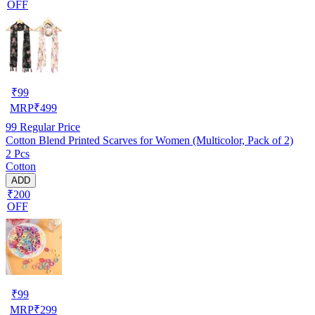
OFF
₹
99
MRP
₹
499
99
Regular Price
Cotton Blend Printed Scarves for Women (Multicolor, Pack of 2)
2 Pcs
Cotton
ADD
₹200
OFF
₹
99
MRP
₹
299