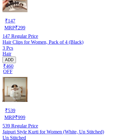
₹
147
MRP
₹
299
147
Regular Price
Hair Clips for Women, Pack of 4 (Black)
3 Pcs
Hair
ADD
₹460
OFF
₹
539
MRP
₹
999
539
Regular Price
Jaipuri Style Kurti for Women (White, Un Stitched)
Un Stitched