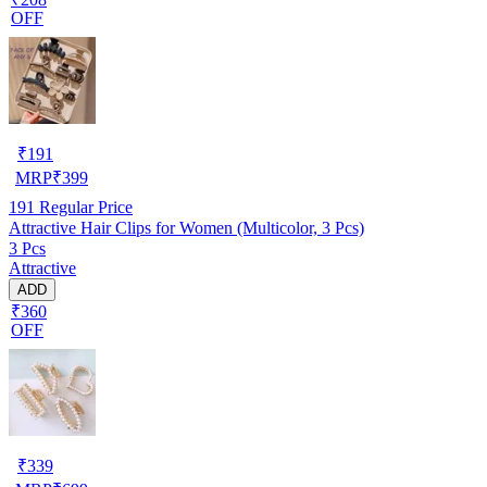
OFF
₹
191
MRP
₹
399
191
Regular Price
Attractive Hair Clips for Women (Multicolor, 3 Pcs)
3 Pcs
Attractive
ADD
₹360
OFF
₹
339