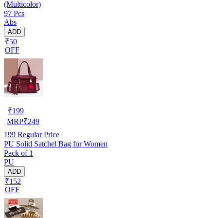
(Multicolor)
97 Pcs
Abs
ADD
₹50
OFF
₹
199
MRP
₹
249
199
Regular Price
PU Solid Satchel Bag for Women
Pack of 1
PU
ADD
₹152
OFF