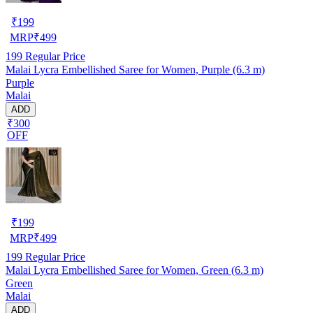
₹
199
MRP
₹
499
199
Regular Price
Malai Lycra Embellished Saree for Women, Purple (6.3 m)
Purple
Malai
ADD
₹300
OFF
₹
199
MRP
₹
499
199
Regular Price
Malai Lycra Embellished Saree for Women, Green (6.3 m)
Green
Malai
ADD