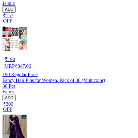
Jaipuri
ADD
₹157
OFF
₹
190
MRP
₹
347.06
190
Regular Price
Fancy Hair Pins for Women, Pack of 36 (Multicolor)
36 Pcs
Fancy
ADD
₹300
OFF