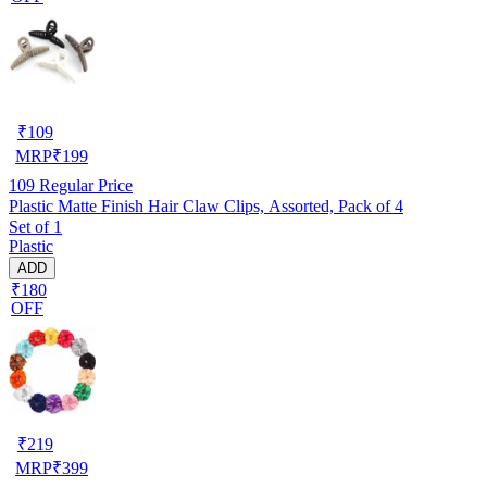
₹
109
MRP
₹
199
109
Regular Price
Plastic Matte Finish Hair Claw Clips, Assorted, Pack of 4
Set of 1
Plastic
ADD
₹180
OFF
₹
219
MRP
₹
399