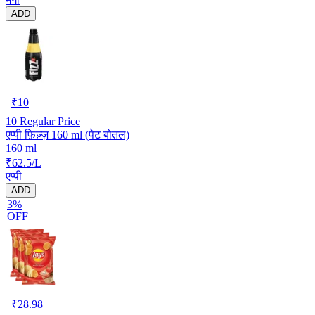
ADD
₹
10
10
Regular Price
एप्पी फ़िज़्ज़ 160 ml (पेट बोतल)
160 ml
₹62.5/L
एप्पी
ADD
3%
OFF
₹
28.98