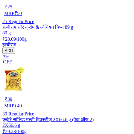
₹
25
MRP
₹
50
25
Regular Price
हल्दीराम सॉर क्रीम & ऑनियन चिप्स 89 g
89 g
₹28.09/100g
हल्दीराम
ADD
3%
OFF
₹
39
MRP
₹
40
39
Regular Price
कुर्कुरे सॉलिड मस्ती ट्विस्टीज़ 2X66.6 g (पैक ऑफ 2)
2X66.6 g
₹29.28/100g