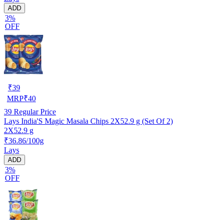
ADD
3%
OFF
₹
39
MRP
₹
40
39
Regular Price
Lays India'S Magic Masala Chips 2X52.9 g (Set Of 2)
2X52.9 g
₹36.86/100g
Lays
ADD
3%
OFF