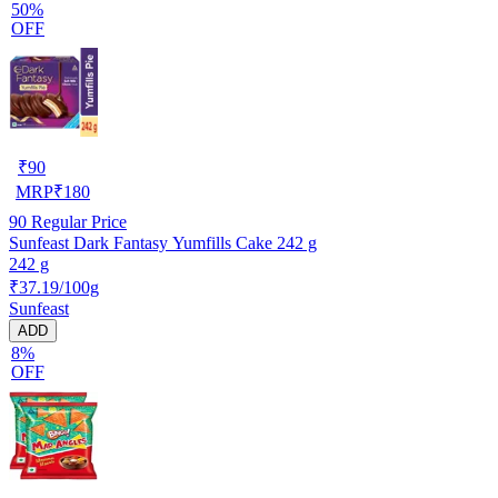
50%
OFF
₹
90
MRP
₹
180
90
Regular Price
Sunfeast Dark Fantasy Yumfills Cake 242 g
242 g
₹37.19/100g
Sunfeast
ADD
8%
OFF