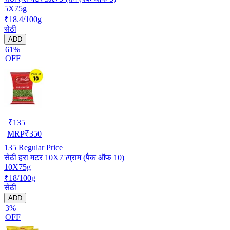
5X75g
₹18.4/100g
सेठी
ADD
61%
OFF
₹
135
MRP
₹
350
135
Regular Price
सेठी हरा मटर 10X75ग्राम (पैक ऑफ 10)
10X75g
₹18/100g
सेठी
ADD
3%
OFF