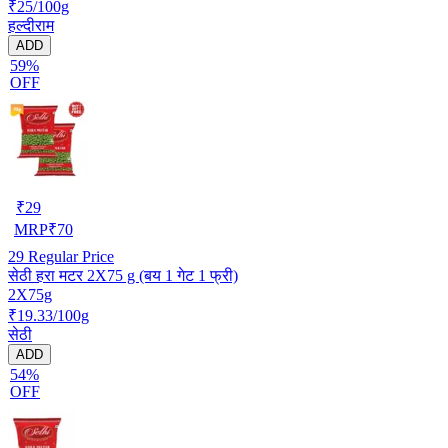
₹25/100g
हल्दीराम
ADD
59%
OFF
₹
29
MRP
₹
70
29
Regular Price
सेठी हरा मटर 2X75 g (बय 1 गेट 1 फ्री)
2X75g
₹19.33/100g
सेठी
ADD
54%
OFF