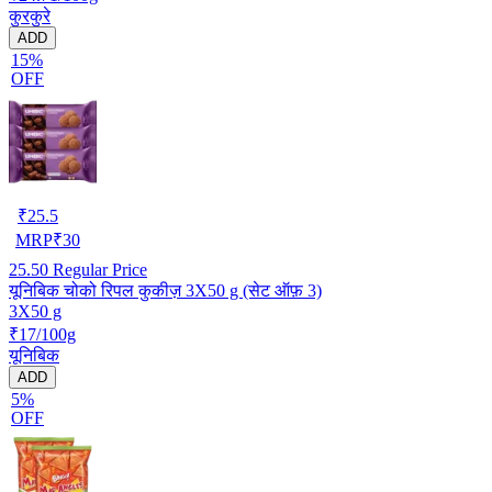
कुरकुरे
ADD
15%
OFF
₹
25.5
MRP
₹
30
25.50
Regular Price
यूनिबिक चोको रिपल कुकीज़ 3X50 g (सेट ऑफ़ 3)
3X50 g
₹17/100g
यूनिबिक
ADD
5%
OFF