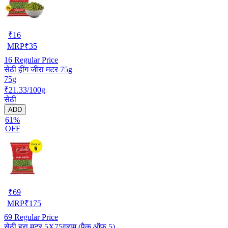
₹
16
MRP
₹
35
16
Regular Price
सेठी हींग जीरा मटर 75g
75g
₹21.33/100g
सेठी
ADD
61%
OFF
₹
69
MRP
₹
175
69
Regular Price
सेठी हरा मटर 5X75ग्राम (पैक ऑफ 5)