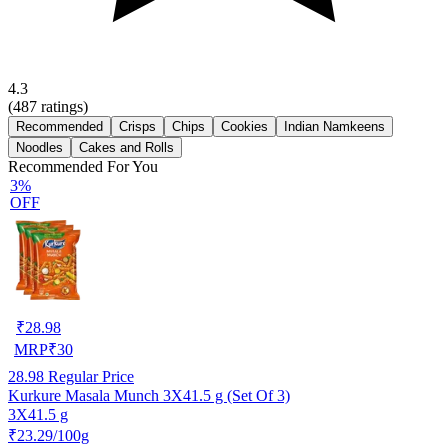
4.3
(
487
ratings)
Recommended
Crisps
Chips
Cookies
Indian Namkeens
Noodles
Cakes and Rolls
Recommended For You
3%
OFF
₹
28.98
MRP
₹
30
28.98
Regular Price
Kurkure Masala Munch 3X41.5 g (Set Of 3)
3X41.5 g
₹23.29/100g