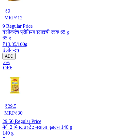
₹
9
MRP
₹
12
9
Regular Price
डेलीक्रंच प्रीमियम इलाइची रस्क 65 g
65 g
₹13.85/100g
डेलीक्रंच
ADD
2%
OFF
₹
29.5
MRP
₹
30
29.50
Regular Price
मैगी 2 मिनट इंस्टेंट मसाला नूडल्स 140 g
140 g