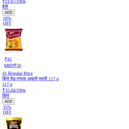
₹21.07/100g
मैगी
ADD
18%
OFF
₹
41
MRP
₹
50
41
Regular Price
बिंगो मैड एंगल्स अचारी मस्ती 117 g
117 g
₹35.04/100g
बिंगो
ADD
35%
OFF