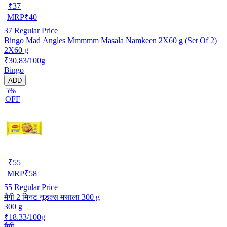
₹
37
MRP
₹
40
37
Regular Price
Bingo Mad Angles Mmmmm Masala Namkeen 2X60 g (Set Of 2)
2X60 g
₹30.83/100g
Bingo
ADD
5%
OFF
₹
55
MRP
₹
58
55
Regular Price
मैगी 2 मिनट नूडल्स मसाला 300 g
300 g
₹18.33/100g
मैगी