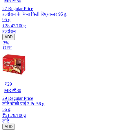
MRP
₹
50
27
Regular Price
हल्दीराम के चिप्स चिली स्प्रिंकलर 95 g
95 g
₹28.42/100g
हल्दीराम
ADD
3%
OFF
₹
29
MRP
₹
30
29
Regular Price
लोटे चोको पाई 2 Pc 56 g
56 g
₹51.79/100g
लोटे
ADD