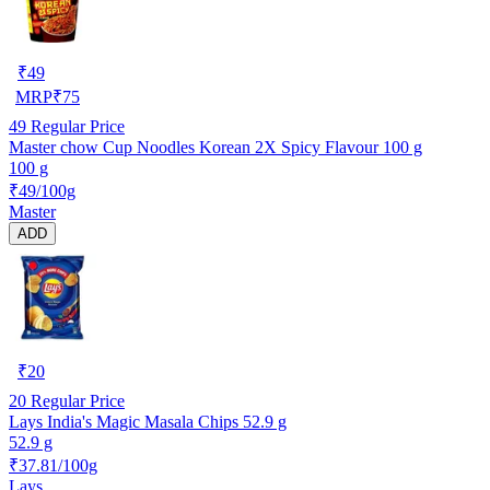
₹
49
MRP
₹
75
49
Regular Price
Master chow Cup Noodles Korean 2X Spicy Flavour 100 g
100 g
₹49/100g
Master
ADD
₹
20
20
Regular Price
Lays India's Magic Masala Chips 52.9 g
52.9 g
₹37.81/100g
Lays