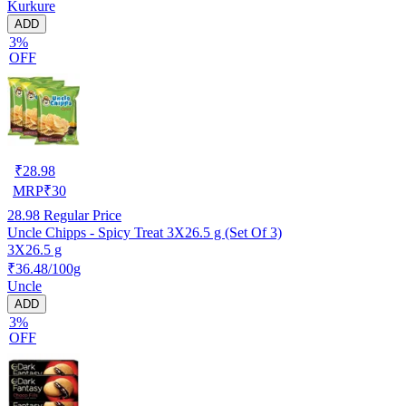
Kurkure
ADD
3%
OFF
₹
28.98
MRP
₹
30
28.98
Regular Price
Uncle Chipps - Spicy Treat 3X26.5 g (Set Of 3)
3X26.5 g
₹36.48/100g
Uncle
ADD
3%
OFF