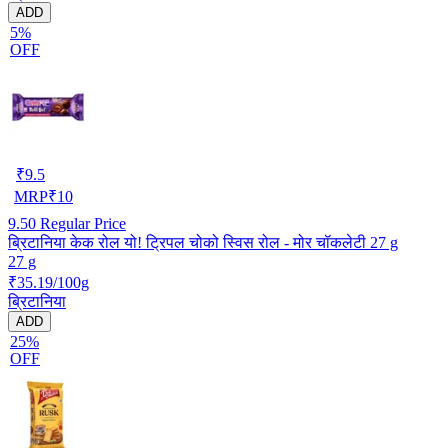
ADD
5%
OFF
₹
9.5
MRP
₹
10
9.50
Regular Price
ब्रिटानिया केक रोल यो! ट्रिपल चोको स्विस रोल - मोर चॉकलेटी 27 g
27 g
₹35.19/100g
ब्रिटानिया
ADD
25%
OFF