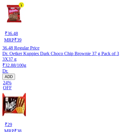
₹
36.48
MRP
₹
39
36.48
Regular Price
Dr. Oetker Kuppies Dark Choco Chip Brownie 37 g Pack of 3
3X37 g
₹32.88/100g
Dr.
ADD
24%
OFF
₹
29
MRP
₹
38