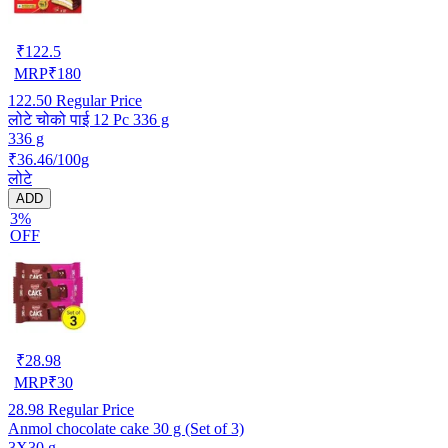
₹
122.5
MRP
₹
180
122.50
Regular Price
लोटे चोको पाई 12 Pc 336 g
336 g
₹36.46/100g
लोटे
ADD
3%
OFF
₹
28.98
MRP
₹
30
28.98
Regular Price
Anmol chocolate cake 30 g (Set of 3)
3X30 g