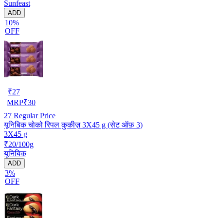
Sunfeast
ADD
10%
OFF
₹
27
MRP
₹
30
27
Regular Price
यूनिबिक चोको रिपल कुकीज़ 3X45 g (सेट ऑफ़ 3)
3X45 g
₹20/100g
यूनिबिक
ADD
3%
OFF