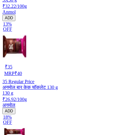
₹32.22/100g
Anmol
ADD
13%
OFF
₹
35
MRP
₹
40
35
Regular Price
अनमोल बार केक चॉकलेट 130 g
130 g
₹26.92/100g
अनमोल
ADD
18%
OFF