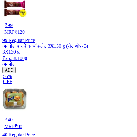
₹
99
MRP
₹
120
99
Regular Price
अनमोल बार केक चॉकलेट 3X130 g (सेट ऑफ़ 3)
3X130 g
₹25.38/100g
अनमोल
ADD
56%
OFF
₹
40
MRP
₹
90
40
Regular Price