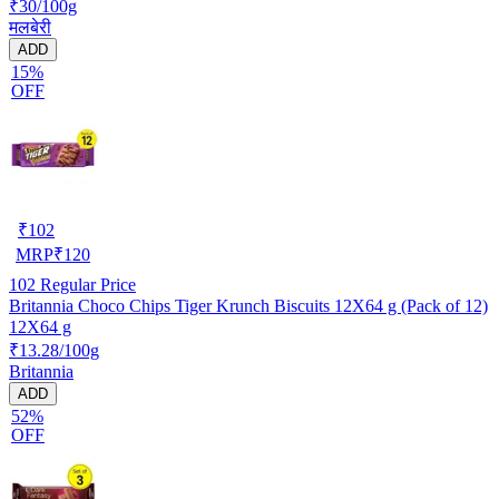
₹30/100g
मलबेरी
ADD
15%
OFF
₹
102
MRP
₹
120
102
Regular Price
Britannia Choco Chips Tiger Krunch Biscuits 12X64 g (Pack of 12)
12X64 g
₹13.28/100g
Britannia
ADD
52%
OFF