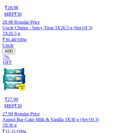
₹
28.98
MRP
₹
30
28.98
Regular Price
Uncle Chipps - Spicy Treat 3X26.5 g (Set Of 3)
3X26.5 g
₹36.48/100g
Uncle
ADD
7%
OFF
₹
27.99
MRP
₹
30
27.99
Regular Price
Anmol Bar Cake Milk & Vanilla 3X30 g (Set Of 3)
3X30 g
₹31.11/100g