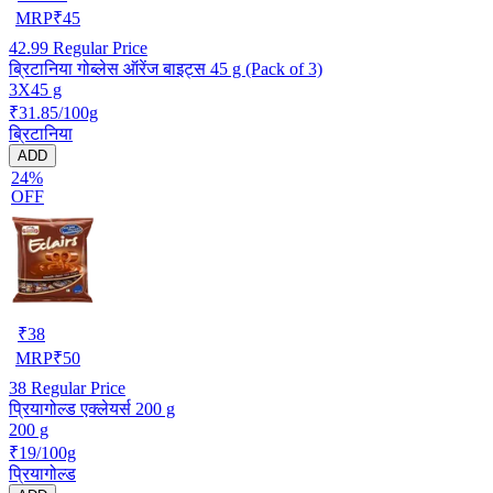
MRP
₹
45
42.99
Regular Price
ब्रिटानिया गोब्लेस ऑरेंज बाइट्स 45 g (Pack of 3)
3X45 g
₹31.85/100g
ब्रिटानिया
ADD
24%
OFF
₹
38
MRP
₹
50
38
Regular Price
प्रियागोल्ड एक्लेयर्स 200 g
200 g
₹19/100g
प्रियागोल्ड