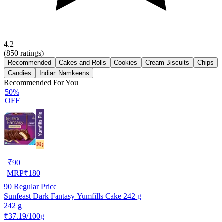
4.2
(
850
ratings)
Recommended
Cakes and Rolls
Cookies
Cream Biscuits
Chips
Candies
Indian Namkeens
Recommended For You
50%
OFF
₹
90
MRP
₹
180
90
Regular Price
Sunfeast Dark Fantasy Yumfills Cake 242 g
242 g
₹37.19/100g