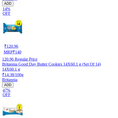
ADD
14%
OFF
₹
120.96
MRP
₹
140
120.96
Regular Price
Britannia Good Day Butter Cookies 14X60.1 g (Set Of 14)
14X60.1 g
₹14.38/100g
Britannia
ADD
47%
OFF