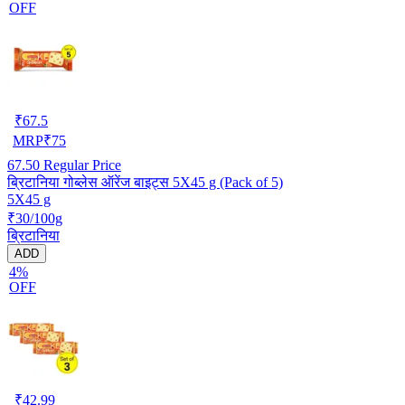
OFF
₹
67.5
MRP
₹
75
67.50
Regular Price
ब्रिटानिया गोब्लेस ऑरेंज बाइट्स 5X45 g (Pack of 5)
5X45 g
₹30/100g
ब्रिटानिया
ADD
4%
OFF
₹
42.99