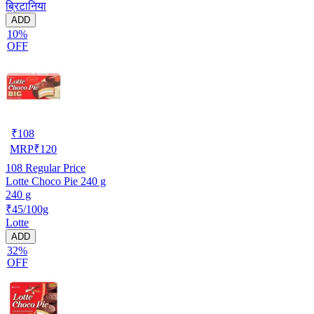
ब्रिटानिया
ADD
10%
OFF
₹
108
MRP
₹
120
108
Regular Price
Lotte Choco Pie 240 g
240 g
₹45/100g
Lotte
ADD
32%
OFF