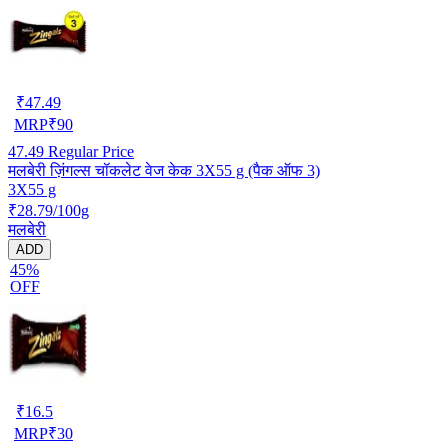
₹
47.49
MRP
₹
90
47.49
Regular Price
मलबेरी ज़िंगल्स चॉकलेट वेज केक 3X55 g (पैक ऑफ 3)
3X55 g
₹28.79/100g
मलबेरी
ADD
45%
OFF
₹
16.5
MRP
₹
30