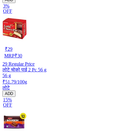
3%
OFF
₹
29
MRP
₹
30
29
Regular Price
लोटे चोको पाई 2 Pc 56 g
56 g
₹51.79/100g
लोटे
ADD
15%
OFF