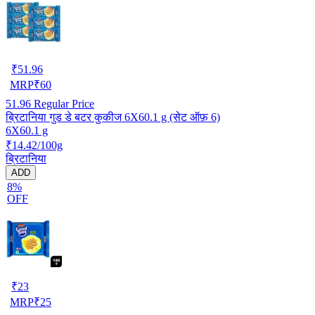
₹
51.96
MRP
₹
60
51.96
Regular Price
ब्रिटानिया गुड डे बटर कुकीज 6X60.1 g (सेट ऑफ़ 6)
6X60.1 g
₹14.42/100g
ब्रिटानिया
ADD
8%
OFF
₹
23
MRP
₹
25