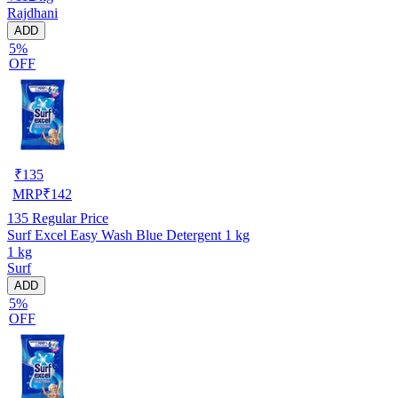
Rajdhani
ADD
5%
OFF
₹
135
MRP
₹
142
135
Regular Price
Surf Excel Easy Wash Blue Detergent 1 kg
1 kg
Surf
ADD
5%
OFF