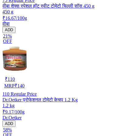
75
Regular Price
वीबा शेफ्स स्पेशल हॉट स्वीट टोमेटो चिल्ली सॉस 450 g
450 g
₹16.67/100g
वीबा
ADD
21%
OFF
₹
110
MRP
₹
140
110
Regular Price
Dr.Oetker प्रोफेशनल टोमेटो केचप 1.2 Kg
1.2 kg
₹9.17/100g
Dr.Oetker
ADD
58%
OFF