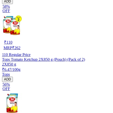
ADD
58%
OFF
₹
110
MRP
₹
262
110
Regular Price
Tops Tomato Ketchup 2X850 g (Pouch) (Pack of 2)
2X850 g
₹6.47/100g
Tops
ADD
56%
OFF