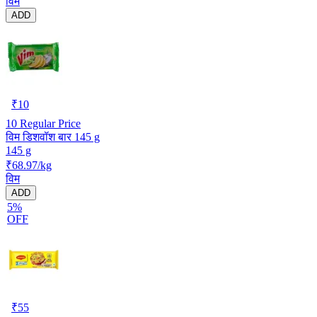
विम
ADD
₹
10
10
Regular Price
विम डिशवॉश बार 145 g
145 g
₹68.97/kg
विम
ADD
5%
OFF
₹
55