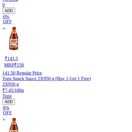
9
ADD
6%
OFF
₹
141.5
MRP
₹
150
141.50
Regular Price
Tops Snack Sauce 2X950 g (Buy 1 Get 1 Free)
2X950 g
₹7.45/100g
Tops
ADD
6%
OFF