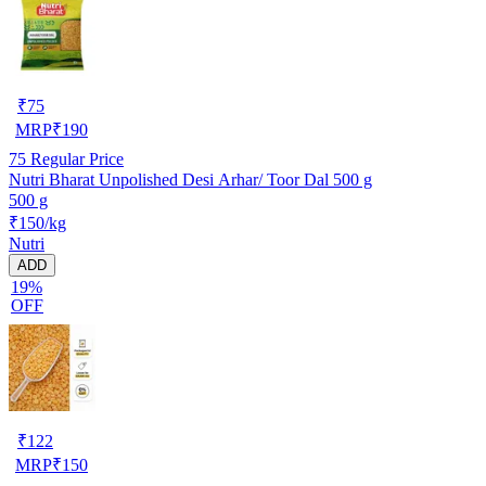
₹
75
MRP
₹
190
75
Regular Price
Nutri Bharat Unpolished Desi Arhar/ Toor Dal 500 g
500 g
₹150/kg
Nutri
ADD
19%
OFF
₹
122
MRP
₹
150