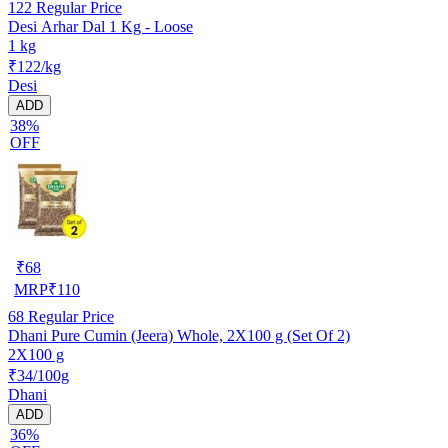
122
Regular Price
Desi Arhar Dal 1 Kg - Loose
1 kg
₹122/kg
Desi
ADD
38%
OFF
₹
68
MRP
₹
110
68
Regular Price
Dhani Pure Cumin (Jeera) Whole, 2X100 g (Set Of 2)
2X100 g
₹34/100g
Dhani
ADD
36%