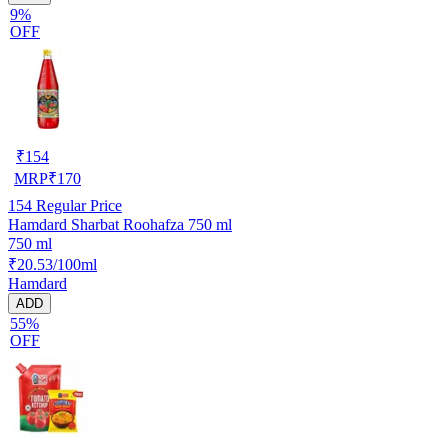
9%
OFF
₹
154
MRP
₹
170
154
Regular Price
Hamdard Sharbat Roohafza 750 ml
750 ml
₹20.53/100ml
Hamdard
ADD
55%
OFF