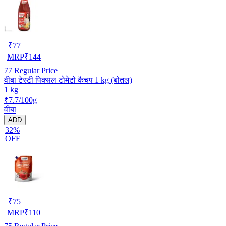
₹
77
MRP
₹
144
77
Regular Price
वीबा टेस्टी पिक्सल टोमेटो कैचप 1 kg (बोतल)
1 kg
₹7.7/100g
वीबा
ADD
32%
OFF
₹
75
MRP
₹
110