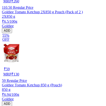
MRP
₹
260
110.50
Regular Price
Goldiee Tomato Ketchup 2X850 g Pouch (Pack of 2 )
2X850 g
₹6.5/100g
Goldiee
ADD
55%
OFF
₹
59
MRP
₹
130
59
Regular Price
Goldiee Tomato Ketchup 850 g (Pouch)
850 g
₹6.94/100g
Goldiee
ADD