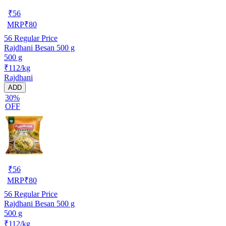
₹
56
MRP
₹
80
56
Regular Price
Rajdhani Besan 500 g
500 g
₹112/kg
Rajdhani
ADD
30%
OFF
₹
56
MRP
₹
80
56
Regular Price
Rajdhani Besan 500 g
500 g
₹112/kg