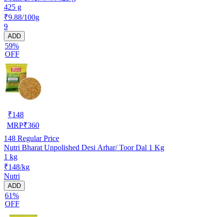
425 g
₹9.88/100g
9
ADD
59%
OFF
₹
148
MRP
₹
360
148
Regular Price
Nutri Bharat Unpolished Desi Arhar/ Toor Dal 1 Kg
1 kg
₹148/kg
Nutri
ADD
61%
OFF