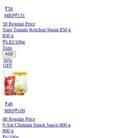
₹
58
MRP
₹
131
58
Regular Price
Tops Tomato Ketchup Spout 850 g
850 g
₹6.82/100g
Tops
ADD
56%
OFF
₹
48
MRP
₹
109
48
Regular Price
9 Am Chatpata Snack Sauce 800 g
800 g
₹6/100g