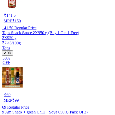
₹
141.5
MRP
₹
150
141.50
Regular Price
Tops Snack Sauce 2X950 g (Buy 1 Get 1 Free)
2X950 g
₹7.45/100g
Tops
ADD
30%
OFF
₹
69
MRP
₹
99
69
Regular Price
9 Am Snack + green Chili + Soya 650 g (Pack Of 3)