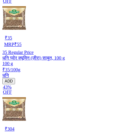
OFF
₹
35
MRP
₹
55
35
Regular Price
धनि प्योर क्यूमिन (ज़ीरा) साबुत, 100 g
100 g
₹35/100g
धनि
ADD
43%
OFF
₹
304