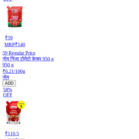
₹
59
MRP
₹
140
59
Regular Price
नोम निंजा टोमेटो केचप 950 g
950 g
₹6.21/100g
नोम
ADD
58%
OFF
₹
110.5