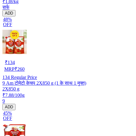
₹138/kg
सर्फ
ADD
48%
OFF
₹
134
MRP
₹
260
134
Regular Price
9 Am टोमेटो केचप 2X850 g (1 के साथ 1 मुफ्त)
2X850 g
₹7.88/100g
9
ADD
45%
OFF