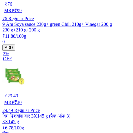
₹
76
MRP
₹
99
76
Regular Price
9 Am Soya sauce 230g+ green Chili 210g+ Vinegar 200 g
230 g+210 g+200 g
₹11.88/100g
9
ADD
2%
OFF
₹
29.49
MRP
₹
30
29.49
Regular Price
विम डिशवॉश बार 3X145 g (पैक ऑफ 3)
3X145 g
₹6.78/100g