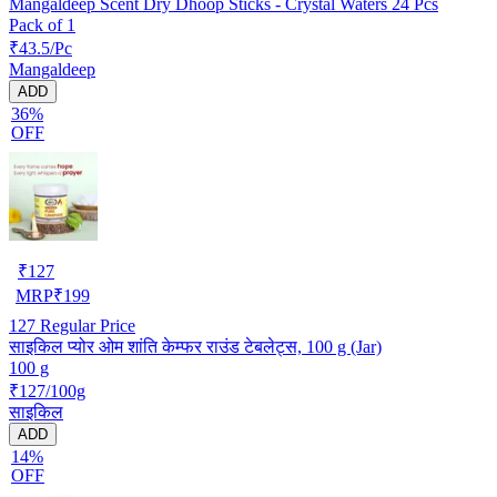
Mangaldeep Scent Dry Dhoop Sticks - Crystal Waters 24 Pcs
Pack of 1
₹43.5/Pc
Mangaldeep
ADD
36%
OFF
₹
127
MRP
₹
199
127
Regular Price
साइकिल प्योर ओम शांति केम्फर राउंड टेबलेट्स, 100 g (Jar)
100 g
₹127/100g
साइकिल
ADD
14%
OFF