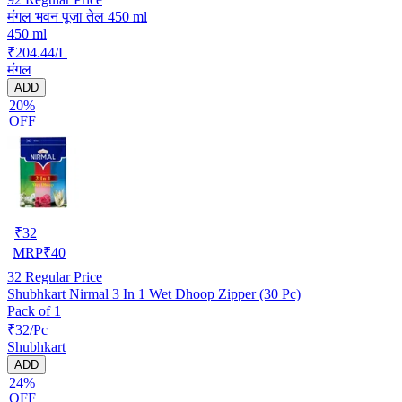
मंगल भवन पूजा तेल 450 ml
450 ml
₹204.44/L
मंगल
ADD
20%
OFF
₹
32
MRP
₹
40
32
Regular Price
Shubhkart Nirmal 3 In 1 Wet Dhoop Zipper (30 Pc)
Pack of 1
₹32/Pc
Shubhkart
ADD
24%
OFF