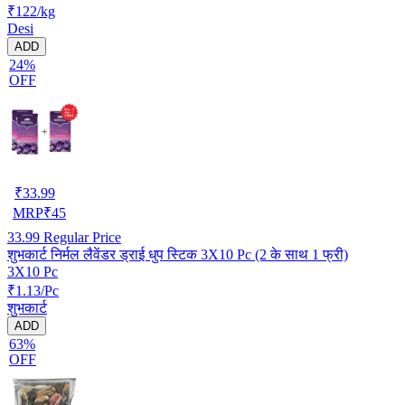
₹122/kg
Desi
ADD
24%
OFF
₹
33.99
MRP
₹
45
33.99
Regular Price
शुभकार्ट निर्मल लैवेंडर ड्राई धुप स्टिक 3X10 Pc (2 के साथ 1 फ्री)
3X10 Pc
₹1.13/Pc
शुभकार्ट
ADD
63%
OFF