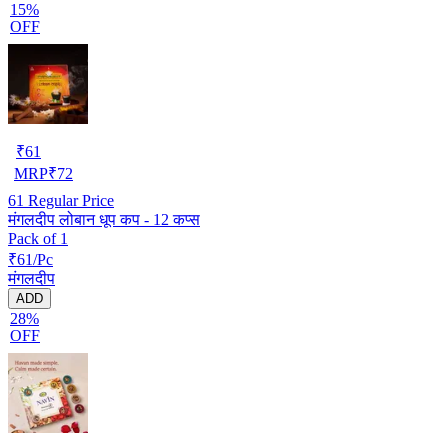
15%
OFF
₹
61
MRP
₹
72
61
Regular Price
मंगलदीप लोबान धूप कप - 12 कप्स
Pack of 1
₹61/Pc
मंगलदीप
ADD
28%
OFF