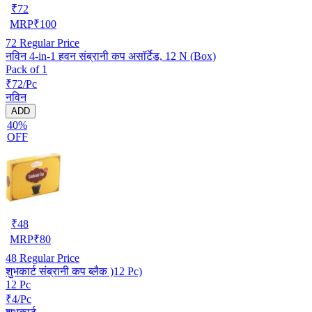
₹
72
MRP
₹
100
72
Regular Price
नविन 4-in-1 हवन संब्रानी कप असॉर्टेड, 12 N (Box)
Pack of 1
₹72/Pc
नविन
ADD
40%
OFF
₹
48
MRP
₹
80
48
Regular Price
शुभकार्ट संब्रानी कप ब्लैक )12 Pc)
12 Pc
₹4/Pc