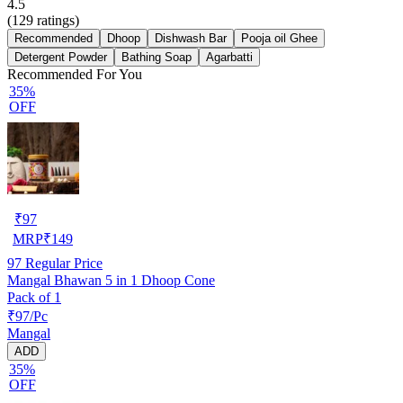
4.5
(
129
ratings)
Recommended
Dhoop
Dishwash Bar
Pooja oil Ghee
Detergent Powder
Bathing Soap
Agarbatti
Recommended For You
35%
OFF
₹
97
MRP
₹
149
97
Regular Price
Mangal Bhawan 5 in 1 Dhoop Cone
Pack of 1
₹97/Pc
Mangal
ADD
35%
OFF