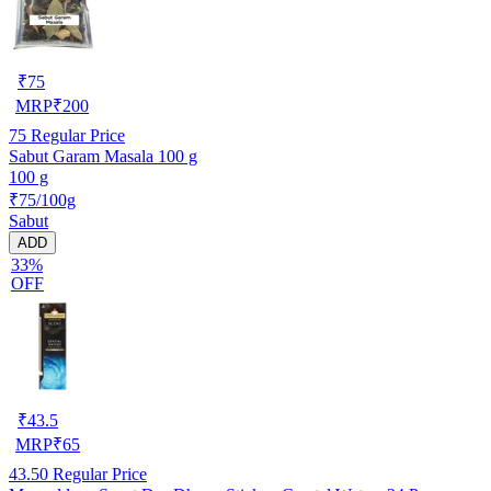
₹
75
MRP
₹
200
75
Regular Price
Sabut Garam Masala 100 g
100 g
₹75/100g
Sabut
ADD
33%
OFF
₹
43.5
MRP
₹
65
43.50
Regular Price