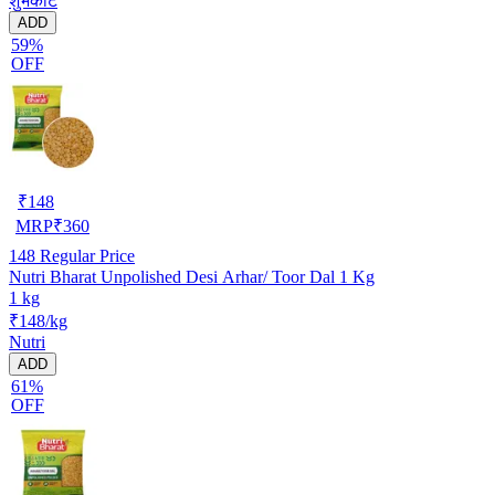
शुभकार्ट
ADD
59%
OFF
₹
148
MRP
₹
360
148
Regular Price
Nutri Bharat Unpolished Desi Arhar/ Toor Dal 1 Kg
1 kg
₹148/kg
Nutri
ADD
61%
OFF