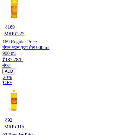
₹
169
MRP
₹
225
169
Regular Price
मंगल भवन पूजा तेल 900 ml
900 ml
₹187.78/L
मंगल
ADD
20%
OFF
₹
92
MRP
₹
115
92
Regular Price