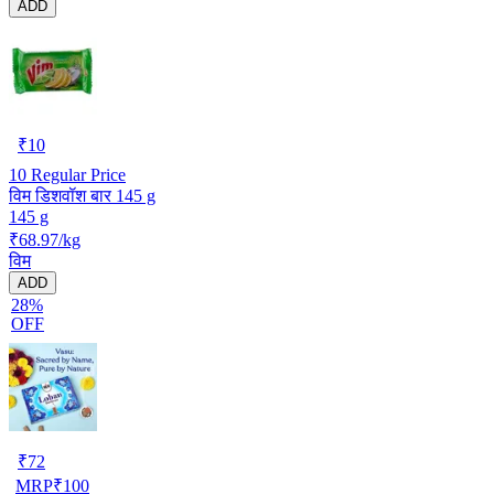
ADD
₹
10
10
Regular Price
विम डिशवॉश बार 145 g
145 g
₹68.97/kg
विम
ADD
28%
OFF
₹
72
MRP
₹
100