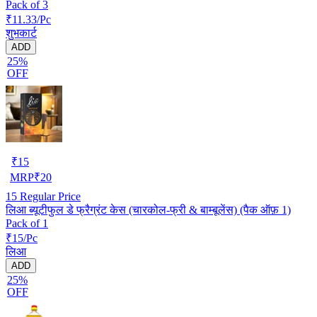
Pack of 3
₹11.33/Pc
शुभकार्ट
ADD
25%
OFF
₹
15
MRP
₹
20
15
Regular Price
लिआ ब्यूटीफुल डे फ्रैग्रंट केस (चारकोल-फ्री & बाम्बूलेंस) (पैक ऑफ़ 1)
Pack of 1
₹15/Pc
लिआ
ADD
25%
OFF