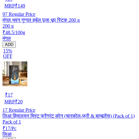
MRP
₹
149
97
Regular Price
मंगल भवन गुग्गल हर्बल पूजा धूप स्टिक 200 g
200 g
₹48.5/100g
मंगल
ADD
15%
OFF
₹
17
MRP
₹
20
17
Regular Price
लिआ हिमालयन मिस्ट फ्रैग्रंट कोन (चारकोल-फ्री & बाम्बूलेंस) (Pack of 1)
Pack of 1
₹17/Pc
लिआ