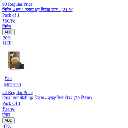
90
Regular Price
निर्मल 4 इन 1 ड्राय धूप स्टिक जार - (21 N)
Pack of 1
₹90/Pc
निर्मल
ADD
20%
OFF
₹
24
MRP
₹
30
24
Regular Price
मंगल भवन गीली धूप स्टिक - प्राकृतिक गोबर (30 स्टिक)
Pack Of 1
₹24/Pc
मंगल
ADD
47%