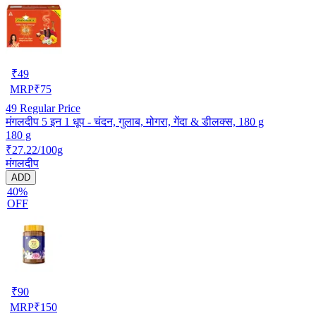
₹
49
MRP
₹
75
49
Regular Price
मंगलदीप 5 इन 1 धूप - चंदन, गुलाब, मोगरा, गेंदा & डीलक्स, 180 g
180 g
₹27.22/100g
मंगलदीप
ADD
40%
OFF
₹
90
MRP
₹
150