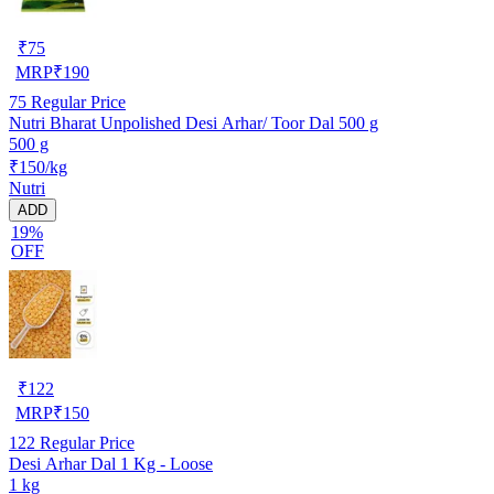
₹
75
MRP
₹
190
75
Regular Price
Nutri Bharat Unpolished Desi Arhar/ Toor Dal 500 g
500 g
₹150/kg
Nutri
ADD
19%
OFF
₹
122
MRP
₹
150
122
Regular Price
Desi Arhar Dal 1 Kg - Loose
1 kg