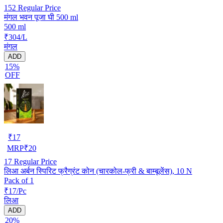
152
Regular Price
मंगल भवन पूजा घी 500 ml
500 ml
₹304/L
मंगल
ADD
15%
OFF
₹
17
MRP
₹
20
17
Regular Price
लिआ अर्बन स्पिरिट फ्रैग्रंट कोन (चारकोल-फ्री & बाम्बूलेंस), 10 N
Pack of 1
₹17/Pc
लिआ
ADD
20%