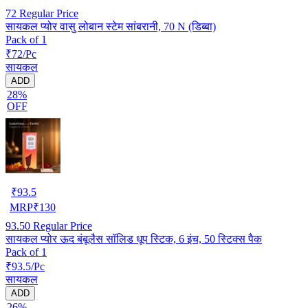
72
Regular Price
सायकल प्योर वासु लोबान स्टेम सांबरानी, 70 N (डिब्बा)
Pack of 1
₹72/Pc
सायकल
ADD
28%
OFF
₹
93.5
MRP
₹
130
93.50
Regular Price
सायकल प्योर ऊद बंबूलैस सॉलिड धूप स्टिक, 6 इंच, 50 स्टिक्स पैक
Pack of 1
₹93.5/Pc
सायकल
ADD
26%