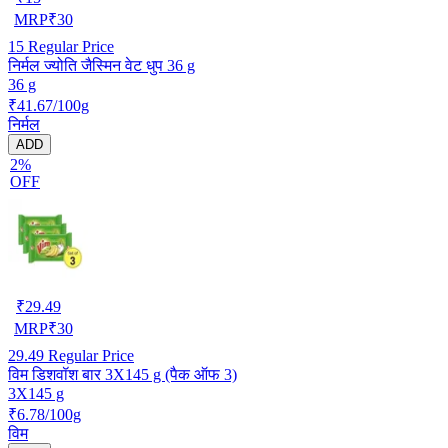
MRP
₹
30
15
Regular Price
निर्मल ज्योति जैस्मिन वेट धुप 36 g
36 g
₹41.67/100g
निर्मल
ADD
2%
OFF
₹
29.49
MRP
₹
30
29.49
Regular Price
विम डिशवॉश बार 3X145 g (पैक ऑफ 3)
3X145 g
₹6.78/100g
विम