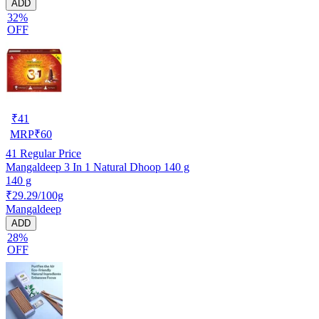
ADD
32%
OFF
₹
41
MRP
₹
60
41
Regular Price
Mangaldeep 3 In 1 Natural Dhoop 140 g
140 g
₹29.29/100g
Mangaldeep
ADD
28%
OFF