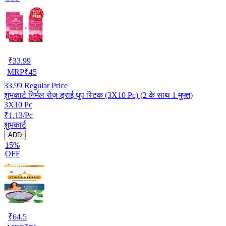
₹
33.99
MRP
₹
45
33.99
Regular Price
शुभकार्ट निर्मल रोज़ ड्राई धुप स्टिक (3X10 Pc) (2 के साथ 1 मुफ्त)
3X10 Pc
₹1.13/Pc
शुभकार्ट
ADD
15%
OFF
₹
64.5