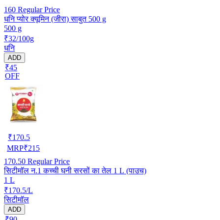
160
Regular Price
धनि प्योर क्यूमिन (जीरा) साबुत 500 g
500 g
₹32/100g
धनि
ADD
₹45
OFF
₹
170.5
MRP
₹
215
170.50
Regular Price
सिटीमॉल न.1 कच्ची घनी सरसों का तेल 1 L (पाउच)
1 L
₹170.5/L
सिटीमॉल
ADD
₹90