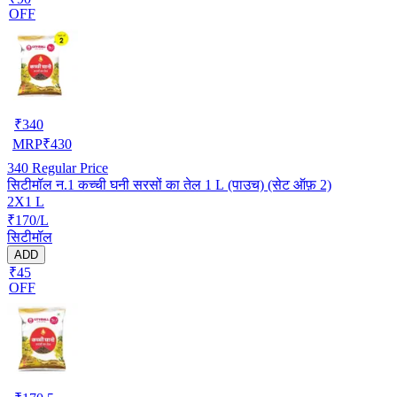
OFF
₹
340
MRP
₹
430
340
Regular Price
सिटीमॉल न.1 कच्ची घनी सरसों का तेल 1 L (पाउच) (सेट ऑफ़ 2)
2X1 L
₹170/L
सिटीमॉल
ADD
₹45
OFF