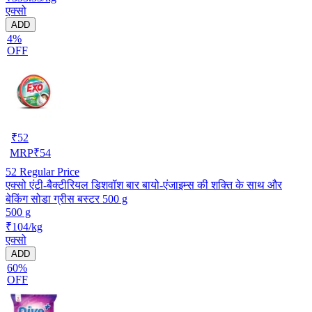
एक्सो
ADD
4%
OFF
₹
52
MRP
₹
54
52
Regular Price
एक्सो एंटी-बैक्टीरियल डिशवॉश बार बायो-एंजाइम्स की शक्ति के साथ और
बेकिंग सोडा ग्रीस बस्टर 500 g
500 g
₹104/kg
एक्सो
ADD
60%
OFF