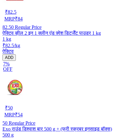
₹
82.5
MRP
₹
84
82.50
Regular Price
ऐक्टिव व्हील 2 इन 1 क्लीन एंड फ़्रेश डिटर्जेंट पाउडर 1 kg
1 kg
₹82.5/kg
ऐक्टिव
ADD
7%
OFF
₹
50
MRP
₹
54
50
Regular Price
Exo राउंड डिश्वाश बार 500 g + (फ्री स्क्रबर इनसाइड बॉक्स)
500 g