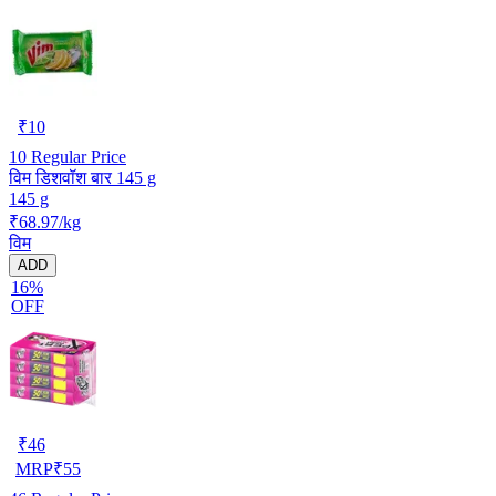
₹
10
10
Regular Price
विम डिशवॉश बार 145 g
145 g
₹68.97/kg
विम
ADD
16%
OFF
₹
46
MRP
₹
55