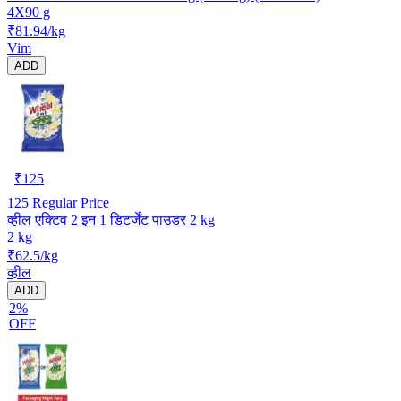
4X90 g
₹81.94/kg
Vim
ADD
₹
125
125
Regular Price
व्हील एक्टिव 2 इन 1 डिटर्जेंट पाउडर 2 kg
2 kg
₹62.5/kg
व्हील
ADD
2%
OFF