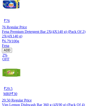
₹
76
76
Regular Price
Fena Premium Detergent Bar 2X(4X140 g) (Pack Of 2)
2X(4X140 g)
₹6.79/100g
Fena
ADD
2%
OFF
₹
29.5
MRP
₹
30
29.50
Regular Price
Vim Lemon Dishwash Bar 360 g (4X90 g) (Pack Of 4)