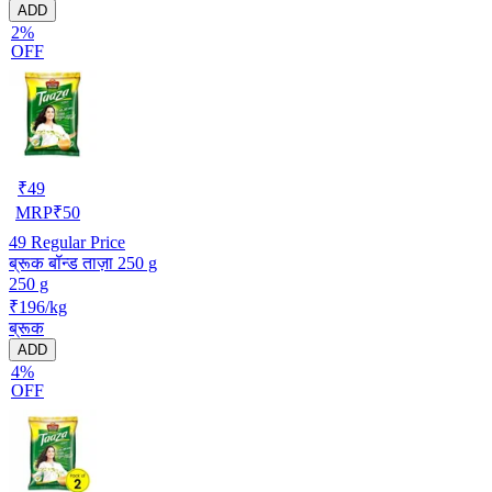
ADD
2%
OFF
₹
49
MRP
₹
50
49
Regular Price
ब्रूक बॉन्ड ताज़ा 250 g
250 g
₹196/kg
ब्रूक
ADD
4%
OFF