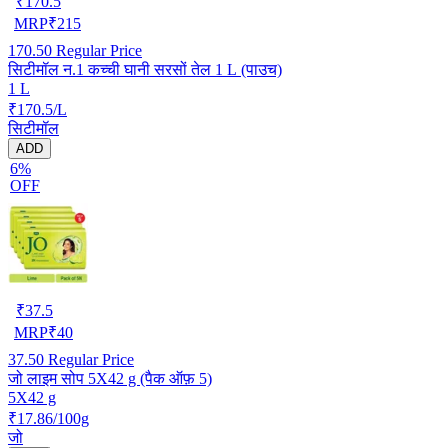
₹
170.5
MRP
₹
215
170.50
Regular Price
सिटीमॉल न.1 कच्ची घानी सरसों तेल 1 L (पाउच)
1 L
₹170.5/L
सिटीमॉल
ADD
6%
OFF
₹
37.5
MRP
₹
40
37.50
Regular Price
जो लाइम सोप 5X42 g (पैक ऑफ़ 5)
5X42 g
₹17.86/100g
जो