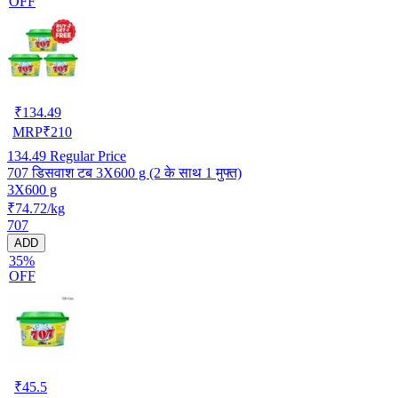
OFF
₹
134.49
MRP
₹
210
134.49
Regular Price
707 डिसवाश टब 3X600 g (2 के साथ 1 मुफ्त)
3X600 g
₹74.72/kg
707
ADD
35%
OFF
₹
45.5