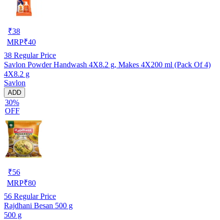
₹
38
MRP
₹
40
38
Regular Price
Savlon Powder Handwash 4X8.2 g, Makes 4X200 ml (Pack Of 4)
4X8.2 g
Savlon
ADD
30%
OFF
₹
56
MRP
₹
80
56
Regular Price
Rajdhani Besan 500 g
500 g