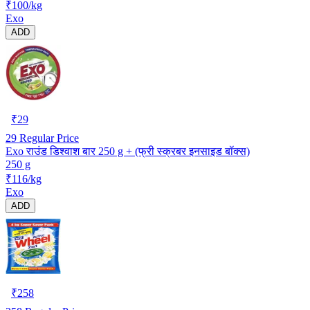
₹100/kg
Exo
ADD
₹
29
29
Regular Price
Exo राउंड डिश्वाश बार 250 g + (फ्री स्क्रबर इनसाइड बॉक्स)
250 g
₹116/kg
Exo
ADD
₹
258