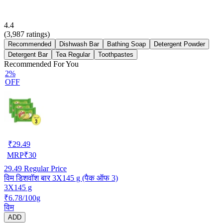
4.4
(
3,987
ratings)
Recommended
Dishwash Bar
Bathing Soap
Detergent Powder
Detergent Bar
Tea Regular
Toothpastes
Recommended For You
2%
OFF
₹
29.49
MRP
₹
30
29.49
Regular Price
विम डिशवॉश बार 3X145 g (पैक ऑफ 3)
3X145 g
₹6.78/100g
विम
ADD