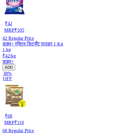
₹
42
MRP
₹
105
42
Regular Price
डाइव+ एक्टिव डिटर्जेंट पाउडर 1 Kg
1 kg
₹42/kg
डाइव+
ADD
38%
OFF
₹
68
MRP
₹
110
68
Regular Price