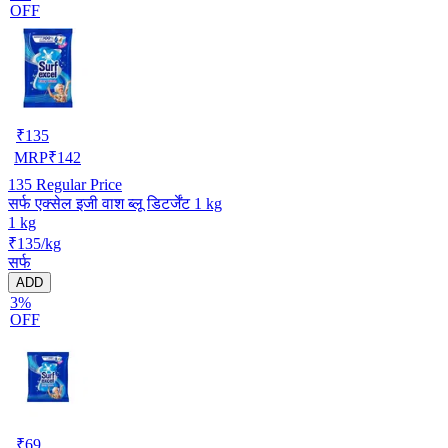
OFF
₹
135
MRP
₹
142
135
Regular Price
सर्फ एक्सेल इजी वाश ब्लू डिटर्जेंट 1 kg
1 kg
₹135/kg
सर्फ
ADD
3%
OFF
₹
69