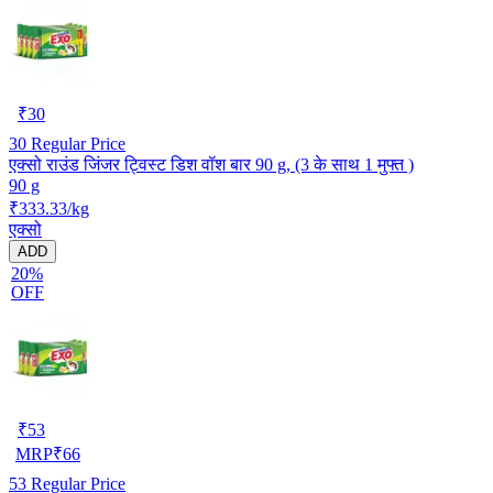
₹
30
30
Regular Price
एक्सो राउंड जिंजर ट्विस्ट डिश वॉश बार 90 g, (3 के साथ 1 मुफ्त )
90 g
₹333.33/kg
एक्सो
ADD
20%
OFF
₹
53
MRP
₹
66
53
Regular Price