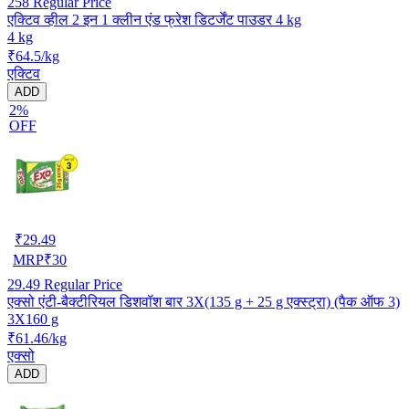
258
Regular Price
एक्टिव व्हील 2 इन 1 क्लीन एंड फ्रेश डिटर्जेंट पाउडर 4 kg
4 kg
₹64.5/kg
एक्टिव
ADD
2%
OFF
₹
29.49
MRP
₹
30
29.49
Regular Price
एक्सो एंटी-बैक्टीरियल डिशवॉश बार 3X(135 g + 25 g एक्स्ट्रा) (पैक ऑफ 3)
3X160 g
₹61.46/kg
एक्सो
ADD