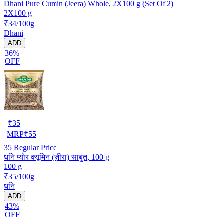
Dhani Pure Cumin (Jeera) Whole, 2X100 g (Set Of 2)
2X100 g
₹34/100g
Dhani
ADD
36%
OFF
₹
35
MRP
₹
55
35
Regular Price
धनि प्योर क्यूमिन (ज़ीरा) साबुत, 100 g
100 g
₹35/100g
धनि
ADD
43%
OFF