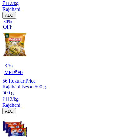
₹112/kg
Rajdhani
ADD
30%
OFF
₹
56
MRP
₹
80
56
Regular Price
Rajdhani Besan 500 g
500 g
₹112/kg
Rajdhani
ADD