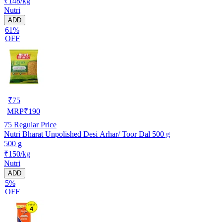
₹148/kg
Nutri
ADD
61%
OFF
₹
75
MRP
₹
190
75
Regular Price
Nutri Bharat Unpolished Desi Arhar/ Toor Dal 500 g
500 g
₹150/kg
Nutri
ADD
5%
OFF