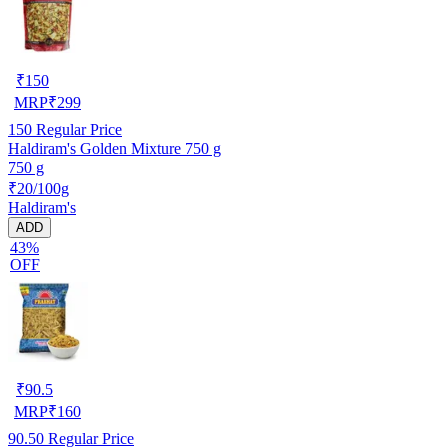
₹
150
MRP
₹
299
150
Regular Price
Haldiram's Golden Mixture 750 g
750 g
₹20/100g
Haldiram's
ADD
43%
OFF
₹
90.5
MRP
₹
160
90.50
Regular Price