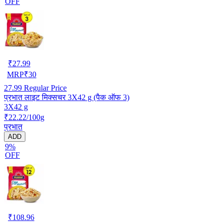
OFF
₹
27.99
MRP
₹
30
27.99
Regular Price
प्रभात लाइट मिक्सचर 3X42 g (पैक ऑफ 3)
3X42 g
₹22.22/100g
प्रभात
ADD
9%
OFF
₹
108.96