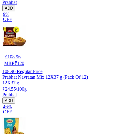
Prabhat
ADD
9%
OFF
₹
108.96
MRP
₹
120
108.96
Regular Price
Prabhat Navratan Mix 12X37 g (Pack Of 12)
12X37 g
₹24.55/100g
Prabhat
ADD
46%
OFF