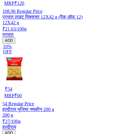
MRP
₹
120
108.96
Regular Price
प्रभात लाइट मिक्सचर 12X42 g (पैक ऑफ 12)
12X42 g
₹21.63/100g
प्रभात
ADD
10%
OFF
₹
54
MRP
₹
60
54
Regular Price
हल्दीराम भुजिया नमकीन 200 g
200 g
₹27/100g
हल्दीराम
ADD