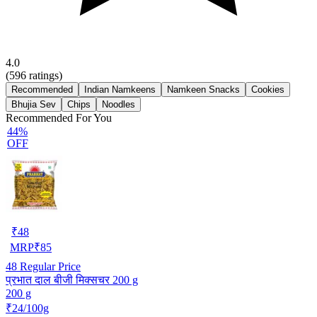
4.0
(
596
ratings)
Recommended
Indian Namkeens
Namkeen Snacks
Cookies
Bhujia Sev
Chips
Noodles
Recommended For You
44%
OFF
₹
48
MRP
₹
85
48
Regular Price
प्रभात दाल बीजी मिक्सचर 200 g
200 g
₹24/100g