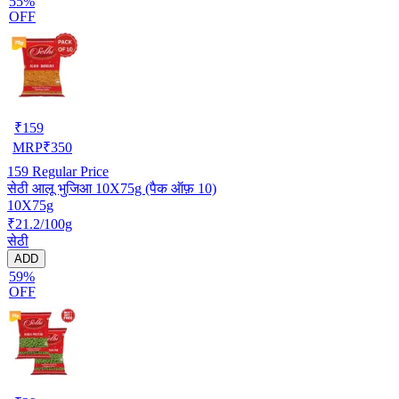
55%
OFF
₹
159
MRP
₹
350
159
Regular Price
सेठी आलू भुजिआ 10X75g (पैक ऑफ़ 10)
10X75g
₹21.2/100g
सेठी
ADD
59%
OFF