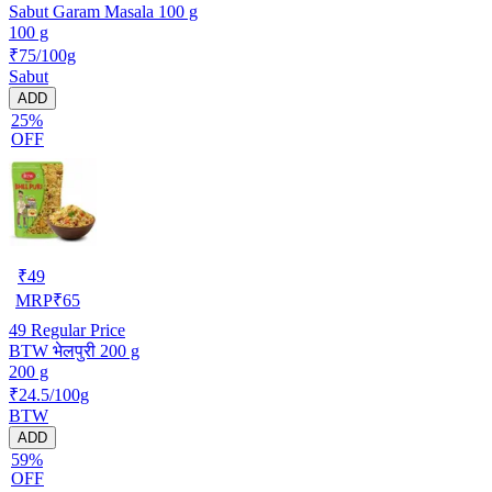
Sabut Garam Masala 100 g
100 g
₹75/100g
Sabut
ADD
25%
OFF
₹
49
MRP
₹
65
49
Regular Price
BTW भेलपुरी 200 g
200 g
₹24.5/100g
BTW
ADD
59%
OFF