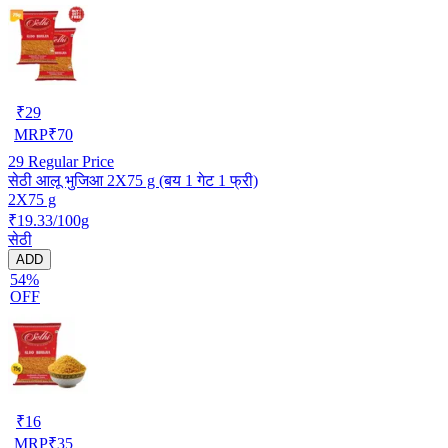
₹
29
MRP
₹
70
29
Regular Price
सेठी आलू भुजिआ 2X75 g (बय 1 गेट 1 फ्री)
2X75 g
₹19.33/100g
सेठी
ADD
54%
OFF
₹
16
MRP
₹
35