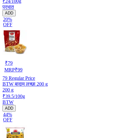
₹24/100g
प्रभात
ADD
20%
OFF
₹
79
MRP
₹
99
79
Regular Price
BTW बादाम लच्छा 200 g
200 g
₹39.5/100g
BTW
ADD
44%
OFF