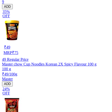
9
ADD
35%
OFF
₹
49
MRP
₹
75
49
Regular Price
Master chow Cup Noodles Korean 2X Spicy Flavour 100 g
100 g
₹49/100g
Master
ADD
24%
OFF