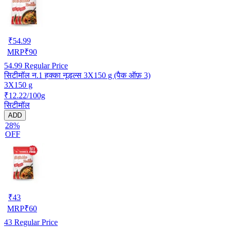
₹
54.99
MRP
₹
90
54.99
Regular Price
सिटीमॉल न.1 हक्का नूडल्स 3X150 g (पैक ऑफ़ 3)
3X150 g
₹12.22/100g
सिटीमॉल
ADD
28%
OFF
₹
43
MRP
₹
60
43
Regular Price