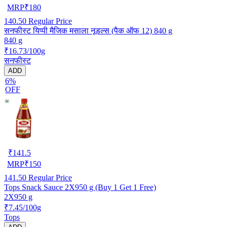
MRP
₹
180
140.50
Regular Price
सनफीस्ट यिप्पी मैजिक मसाला नूडल्स (पैक ऑफ 12) 840 g
840 g
₹16.73/100g
सनफीस्ट
ADD
6%
OFF
₹
141.5
MRP
₹
150
141.50
Regular Price
Tops Snack Sauce 2X950 g (Buy 1 Get 1 Free)
2X950 g
₹7.45/100g
Tops