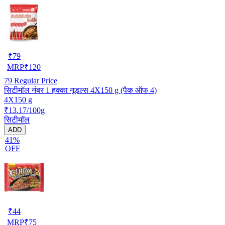
₹
79
MRP
₹
120
79
Regular Price
सिटीमॉल नंबर 1 हक्का नूडल्स 4X150 g (पैक ऑफ 4)
4X150 g
₹13.17/100g
सिटीमॉल
ADD
41%
OFF
₹
44
MRP
₹
75