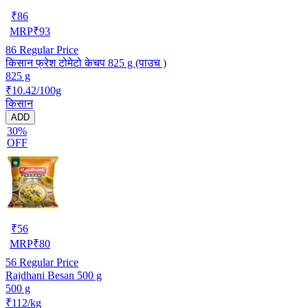
₹
86
MRP
₹
93
86
Regular Price
किसान फ्रेश टोमेटो केचप 825 g (पाउच )
825 g
₹10.42/100g
किसान
ADD
30%
OFF
₹
56
MRP
₹
80
56
Regular Price
Rajdhani Besan 500 g
500 g
₹112/kg