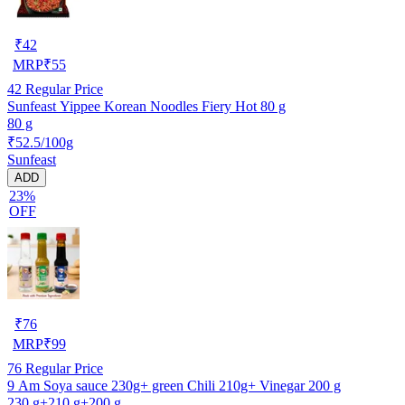
₹
42
MRP
₹
55
42
Regular Price
Sunfeast Yippee Korean Noodles Fiery Hot 80 g
80 g
₹52.5/100g
Sunfeast
ADD
23%
OFF
₹
76
MRP
₹
99
76
Regular Price
9 Am Soya sauce 230g+ green Chili 210g+ Vinegar 200 g
230 g+210 g+200 g