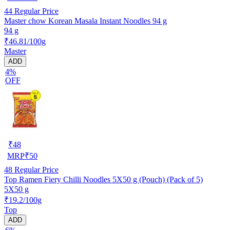
44
Regular Price
Master chow Korean Masala Instant Noodles 94 g
94 g
₹46.81/100g
Master
ADD
4%
OFF
₹
48
MRP
₹
50
48
Regular Price
Top Ramen Fiery Chilli Noodles 5X50 g (Pouch) (Pack of 5)
5X50 g
₹19.2/100g
Top
ADD