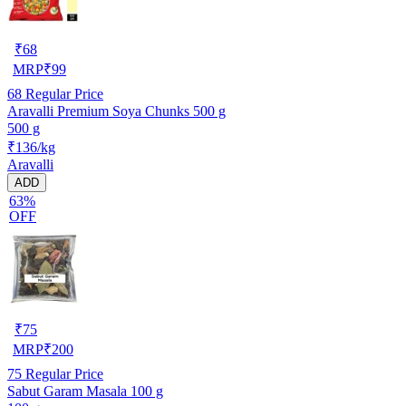
₹
68
MRP
₹
99
68
Regular Price
Aravalli Premium Soya Chunks 500 g
500 g
₹136/kg
Aravalli
ADD
63%
OFF
₹
75
MRP
₹
200
75
Regular Price
Sabut Garam Masala 100 g