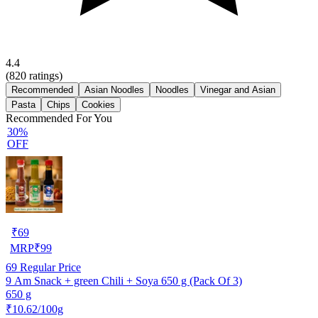
4.4
(
820
ratings)
Recommended
Asian Noodles
Noodles
Vinegar and Asian
Pasta
Chips
Cookies
Recommended For You
30%
OFF
₹
69
MRP
₹
99
69
Regular Price
9 Am Snack + green Chili + Soya 650 g (Pack Of 3)
650 g
₹10.62/100g