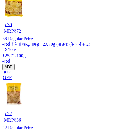
₹
36
MRP
₹
72
36
Regular Price
मदर्स रेसिपी आलू पापड़ , 2X70g (पाउच) (पैक ऑफ 2)
2X70 g
₹25.71/100g
मदर्स
ADD
39%
OFF
₹
22
MRP
₹
36
22
Regular Price