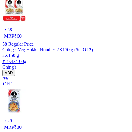
₹
58
MRP
₹
60
58
Regular Price
Ching's Veg Hakka Noodles 2X150 g (Set Of 2)
2X150 g
₹19.33/100g
Ching's
ADD
3%
OFF
₹
29
MRP
₹
30