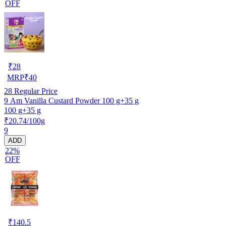
OFF
₹
28
MRP
₹
40
28
Regular Price
9 Am Vanilla Custard Powder 100 g+35 g
100 g+35 g
₹20.74/100g
9
ADD
22%
OFF
₹
140.5