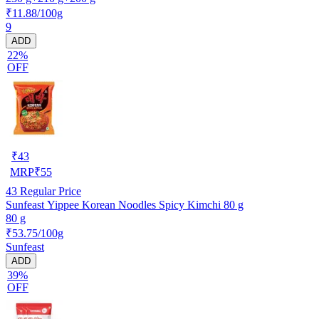
₹11.88/100g
9
ADD
22%
OFF
₹
43
MRP
₹
55
43
Regular Price
Sunfeast Yippee Korean Noodles Spicy Kimchi 80 g
80 g
₹53.75/100g
Sunfeast
ADD
39%
OFF