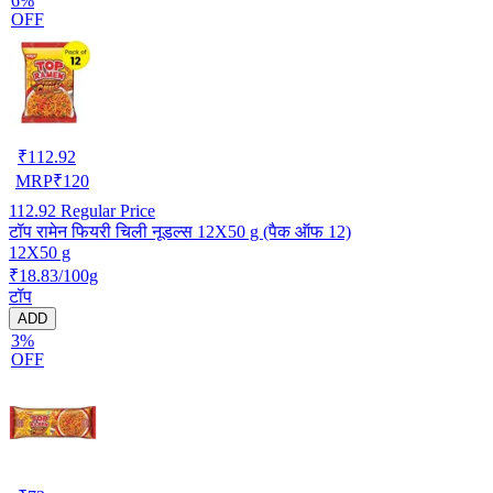
6%
OFF
₹
112.92
MRP
₹
120
112.92
Regular Price
टॉप रामेन फियरी चिली नूडल्स 12X50 g (पैक ऑफ 12)
12X50 g
₹18.83/100g
टॉप
ADD
3%
OFF