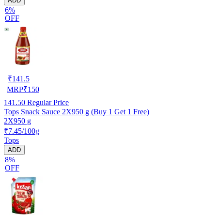
ADD
6%
OFF
₹
141.5
MRP
₹
150
141.50
Regular Price
Tops Snack Sauce 2X950 g (Buy 1 Get 1 Free)
2X950 g
₹7.45/100g
Tops
ADD
8%
OFF