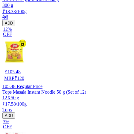
300 g
₹18.33/100g
मैगी
ADD
12%
OFF
₹
105.48
MRP
₹
120
105.48
Regular Price
Tops Masala Instant Noodle 50 g (Set of 12)
12X50 g
₹17.58/100g
Tops
ADD
3%
OFF