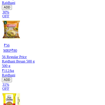
Rajdhani
ADD
30%
OFF
₹
56
MRP
₹
80
56
Regular Price
Rajdhani Besan 500 g
500 g
₹112/kg
Rajdhani
ADD
31%
OFF