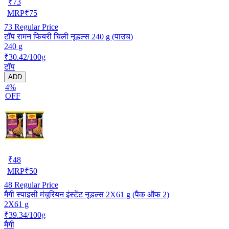
₹
73
MRP
₹
75
73
Regular Price
टॉप रामन फियरी चिली नूडल्स 240 g (पाउच)
240 g
₹30.42/100g
टॉप
ADD
4%
OFF
₹
48
MRP
₹
50
48
Regular Price
मैगी स्पाइसी मंचूरियन इंस्टेंट नूडल्स 2X61 g (पैक ऑफ 2)
2X61 g
₹39.34/100g
मैगी