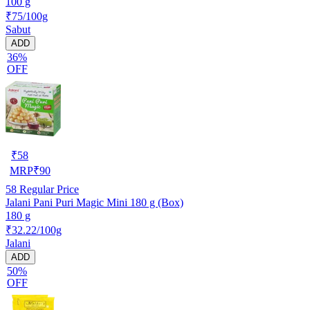
100 g
₹75/100g
Sabut
ADD
36%
OFF
₹
58
MRP
₹
90
58
Regular Price
Jalani Pani Puri Magic Mini 180 g (Box)
180 g
₹32.22/100g
Jalani
ADD
50%
OFF