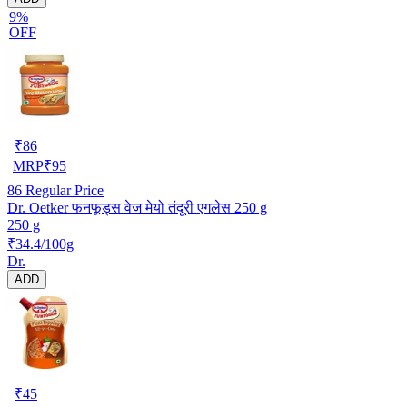
9%
OFF
₹
86
MRP
₹
95
86
Regular Price
Dr. Oetker फनफूड्स वेज मेयो तंदूरी एगलेस 250 g
250 g
₹34.4/100g
Dr.
ADD
₹
45