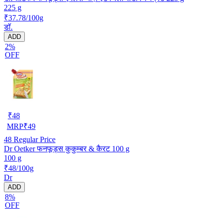
225 g
₹37.78/100g
डॉ.
ADD
2%
OFF
₹
48
MRP
₹
49
48
Regular Price
Dr Oetker फनफूड्स कुकुम्बर & कैरट 100 g
100 g
₹48/100g
Dr
ADD
8%
OFF