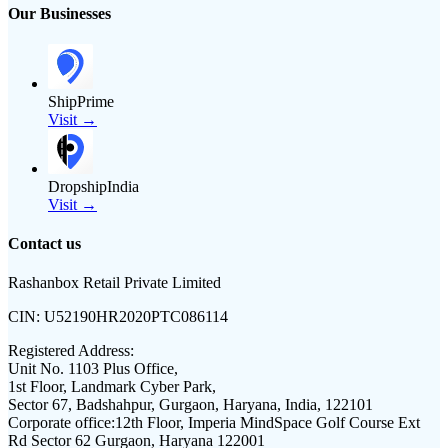
Our Businesses
ShipPrime
Visit →
DropshipIndia
Visit →
Contact us
Rashanbox Retail Private Limited
CIN:
U52190HR2020PTC086114
Registered Address:
Unit No. 1103 Plus Office,
1st Floor, Landmark Cyber Park,
Sector 67, Badshahpur, Gurgaon, Haryana, India, 122101
Corporate office:
12th Floor, Imperia MindSpace Golf Course Ext
Rd Sector 62 Gurgaon, Haryana 122001