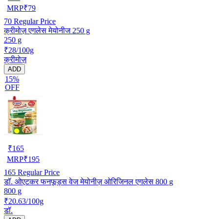
MRP
₹
79
70
Regular Price
क्रीमोज़ एगलेस मेयोनीज 250 g
250 g
₹28/100g
क्रीमोज़
ADD
15%
OFF
₹
165
MRP
₹
195
165
Regular Price
डॉ. ओएटकर फनफूड्स वेज मेयोनीज़ ओरिजिनल एगलेस 800 g
800 g
₹20.63/100g
डॉ.