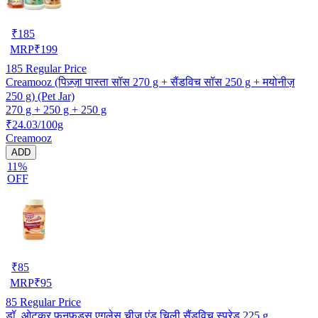
₹
185
MRP
₹
199
185
Regular Price
Creamooz (पिज़्ज़ा पास्ता सॉस 270 g + सैंडविच सॉस 250 g + मयोनीज़
250 g) (Pet Jar)
270 g + 250 g + 250 g
₹24.03/100g
Creamooz
ADD
11%
OFF
₹
85
MRP
₹
95
85
Regular Price
डॉ. ओटकर फनफूड्स एगलेस चीज़ एंड चिली सैंडविच स्प्रेड 225 g