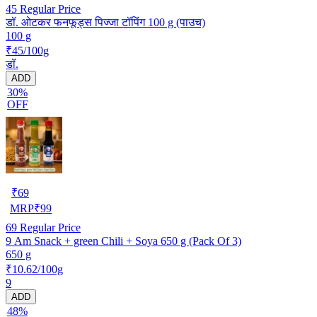
45
Regular Price
डॉ. ओटकर फनफूड्स पिज्जा टॉपिंग 100 g (पाउच)
100 g
₹45/100g
डॉ.
ADD
30%
OFF
₹
69
MRP
₹
99
69
Regular Price
9 Am Snack + green Chili + Soya 650 g (Pack Of 3)
650 g
₹10.62/100g
9
ADD
48%