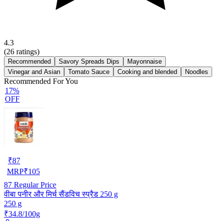
4.3
(
26
ratings)
Recommended
Savory Spreads Dips
Mayonnaise
Vinegar and Asian
Tomato Sauce
Cooking and blended
Noodles
Recommended For You
17%
OFF
₹
87
MRP
₹
105
87
Regular Price
वीबा पनीर और मिर्च सैंडविच स्प्रैड 250 g
250 g
₹34.8/100g