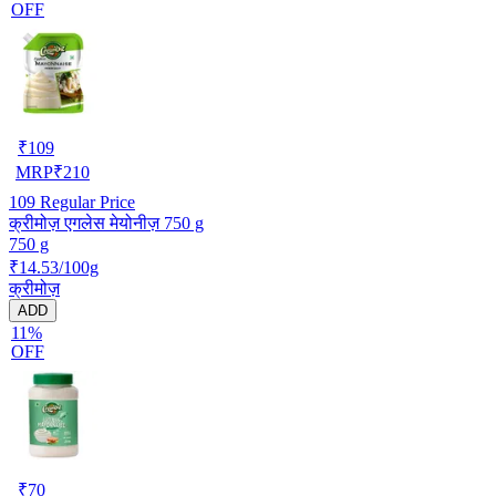
OFF
₹
109
MRP
₹
210
109
Regular Price
क्रीमोज़ एगलेस मेयोनीज़ 750 g
750 g
₹14.53/100g
क्रीमोज़
ADD
11%
OFF
₹
70