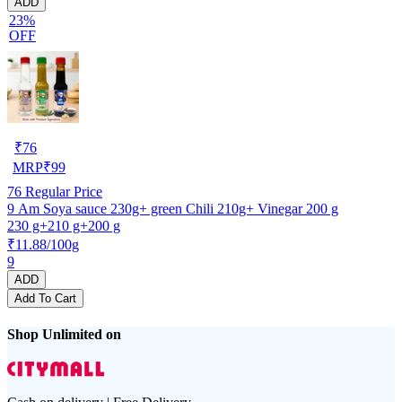
ADD
23%
OFF
₹
76
MRP
₹
99
76
Regular Price
9 Am Soya sauce 230g+ green Chili 210g+ Vinegar 200 g
230 g+210 g+200 g
₹11.88/100g
9
ADD
Add To Cart
Shop Unlimited on