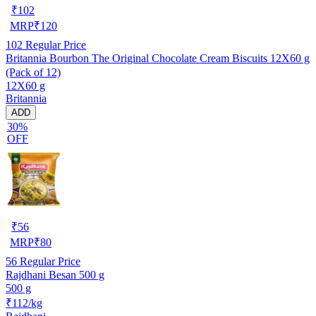
₹
102
MRP
₹
120
102
Regular Price
Britannia Bourbon The Original Chocolate Cream Biscuits 12X60 g
(Pack of 12)
12X60 g
Britannia
ADD
30%
OFF
₹
56
MRP
₹
80
56
Regular Price
Rajdhani Besan 500 g
500 g
₹112/kg