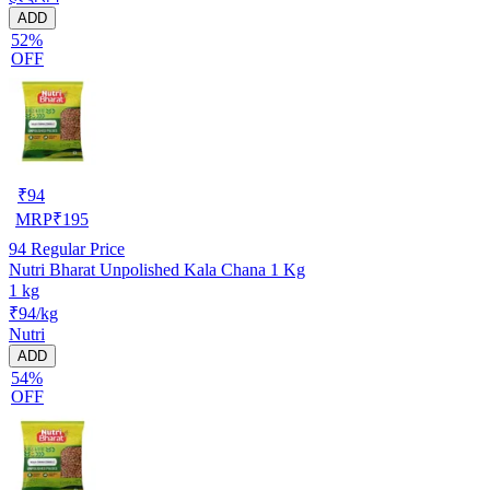
ADD
52%
OFF
₹
94
MRP
₹
195
94
Regular Price
Nutri Bharat Unpolished Kala Chana 1 Kg
1 kg
₹94/kg
Nutri
ADD
54%
OFF