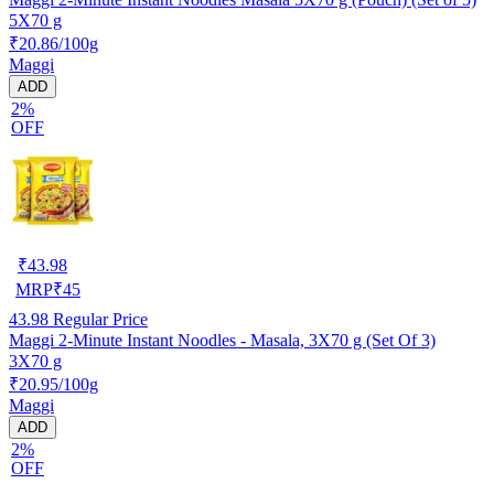
5X70 g
₹20.86/100g
Maggi
ADD
2%
OFF
₹
43.98
MRP
₹
45
43.98
Regular Price
Maggi 2-Minute Instant Noodles - Masala, 3X70 g (Set Of 3)
3X70 g
₹20.95/100g
Maggi
ADD
2%
OFF