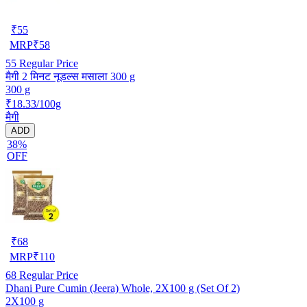
₹
55
MRP
₹
58
55
Regular Price
मैगी 2 मिनट नूडल्स मसाला 300 g
300 g
₹18.33/100g
मैगी
ADD
38%
OFF
₹
68
MRP
₹
110
68
Regular Price
Dhani Pure Cumin (Jeera) Whole, 2X100 g (Set Of 2)
2X100 g