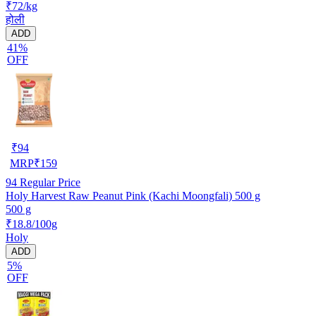
₹72/kg
होली
ADD
41%
OFF
₹
94
MRP
₹
159
94
Regular Price
Holy Harvest Raw Peanut Pink (Kachi Moongfali) 500 g
500 g
₹18.8/100g
Holy
ADD
5%
OFF