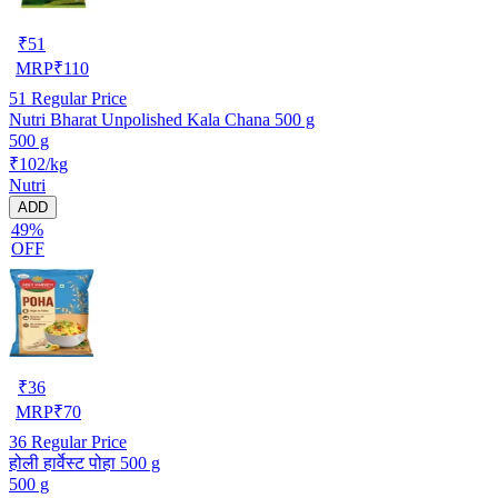
₹
51
MRP
₹
110
51
Regular Price
Nutri Bharat Unpolished Kala Chana 500 g
500 g
₹102/kg
Nutri
ADD
49%
OFF
₹
36
MRP
₹
70
36
Regular Price
होली हार्वेस्ट पोहा 500 g
500 g