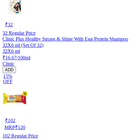
₹
32
32
Regular Price
Clinic Plus Healthy Strong & Shine With Egg Protein Shampoo
32X6 ml (Set Of 32)
32X6 ml
₹16.67/100ml
Clinic
ADD
15%
OFF
₹
102
MRP
₹
120
102
Regular Price