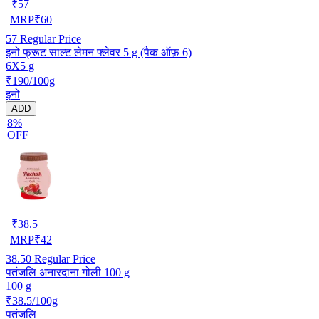
₹
57
MRP
₹
60
57
Regular Price
इनो फ्रूट साल्ट लेमन फ्लेवर 5 g (पैक ऑफ़ 6)
6X5 g
₹190/100g
इनो
ADD
8%
OFF
₹
38.5
MRP
₹
42
38.50
Regular Price
पतंजलि अनारदाना गोली 100 g
100 g
₹38.5/100g
पतंजलि