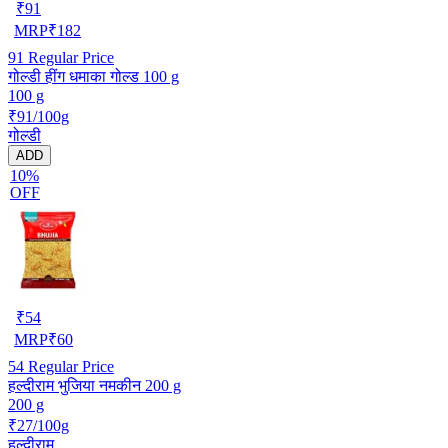
₹
91
MRP
₹
182
91
Regular Price
गोल्डी हींग धमाका गोल्ड 100 g
100 g
₹91/100g
गोल्डी
ADD
10%
OFF
₹
54
MRP
₹
60
54
Regular Price
हल्दीराम भुजिया नमकीन 200 g
200 g
₹27/100g
हल्दीराम