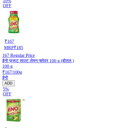
10%
OFF
₹
167
MRP
₹
185
167
Regular Price
ईनो फ्रूट साल्ट लेमन फ्लेवर 100 g (बोतल )
100 g
₹167/100g
ईनो
ADD
5%
OFF