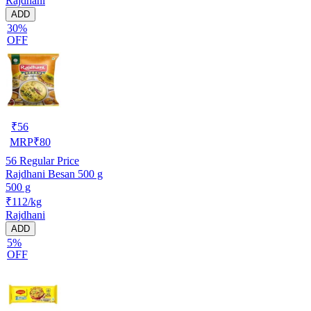
Rajdhani
ADD
30%
OFF
₹
56
MRP
₹
80
56
Regular Price
Rajdhani Besan 500 g
500 g
₹112/kg
Rajdhani
ADD
5%
OFF