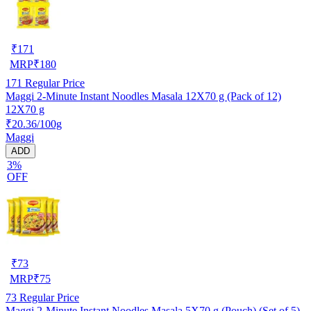
₹
171
MRP
₹
180
171
Regular Price
Maggi 2-Minute Instant Noodles Masala 12X70 g (Pack of 12)
12X70 g
₹20.36/100g
Maggi
ADD
3%
OFF
₹
73
MRP
₹
75
73
Regular Price
Maggi 2-Minute Instant Noodles Masala 5X70 g (Pouch) (Set of 5)