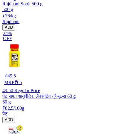
Rajdhani Sooji 500 g
500 g
₹76/kg
Rajdhani
ADD
24%
OFF
₹
49.5
MRP
₹
65
49.50
Regular Price
पेट सफा आयुर्वेदिक लैक्सटिव ग्रैन्यूल्स 60 g
60 g
₹82.5/100g
पेट
ADD