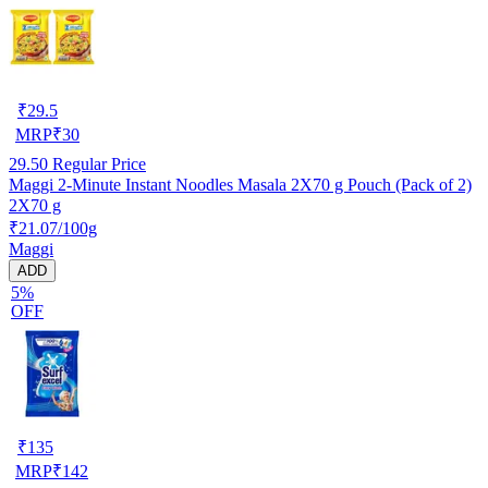
₹
29.5
MRP
₹
30
29.50
Regular Price
Maggi 2-Minute Instant Noodles Masala 2X70 g Pouch (Pack of 2)
2X70 g
₹21.07/100g
Maggi
ADD
5%
OFF
₹
135
MRP
₹
142