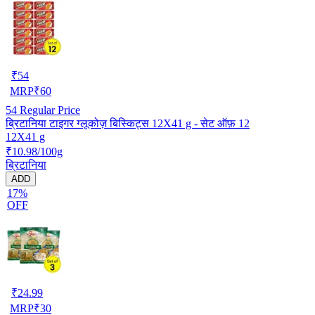
₹
54
MRP
₹
60
54
Regular Price
ब्रिटानिया टाइगर ग्लूकोज़ बिस्किट्स 12X41 g - सेट ऑफ़ 12
12X41 g
₹10.98/100g
ब्रिटानिया
ADD
17%
OFF
₹
24.99
MRP
₹
30