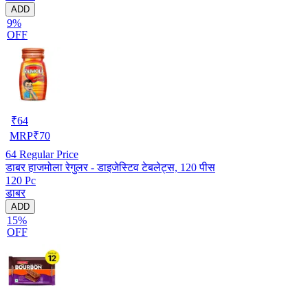
ADD
9%
OFF
₹
64
MRP
₹
70
64
Regular Price
डाबर हाजमोला रेगुलर - डाइजेस्टिव टेबलेट्स, 120 पीस
120 Pc
डाबर
ADD
15%
OFF