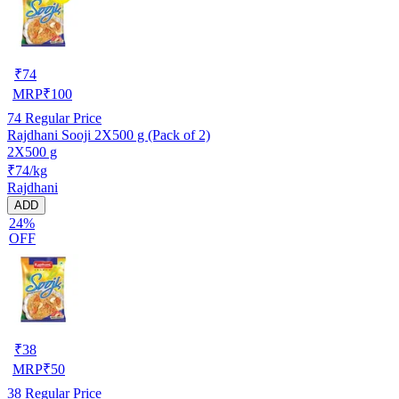
₹
74
MRP
₹
100
74
Regular Price
Rajdhani Sooji 2X500 g (Pack of 2)
2X500 g
₹74/kg
Rajdhani
ADD
24%
OFF
₹
38
MRP
₹
50
38
Regular Price