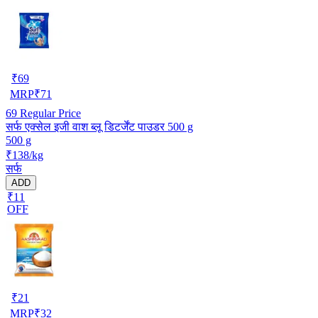
₹
69
MRP
₹
71
69
Regular Price
सर्फ एक्सेल इजी वाश ब्लू डिटर्जेंट पाउडर 500 g
500 g
₹138/kg
सर्फ
ADD
₹11
OFF
₹
21
MRP
₹
32