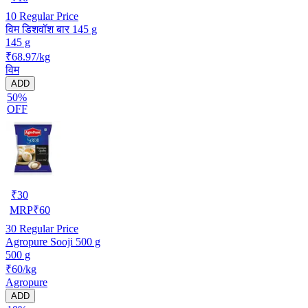
10
Regular Price
विम डिशवॉश बार 145 g
145 g
₹68.97/kg
विम
ADD
50%
OFF
₹
30
MRP
₹
60
30
Regular Price
Agropure Sooji 500 g
500 g
₹60/kg
Agropure
ADD