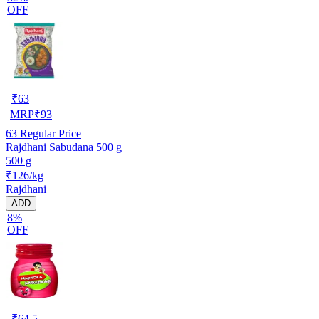
OFF
₹
63
MRP
₹
93
63
Regular Price
Rajdhani Sabudana 500 g
500 g
₹126/kg
Rajdhani
ADD
8%
OFF
₹
64.5