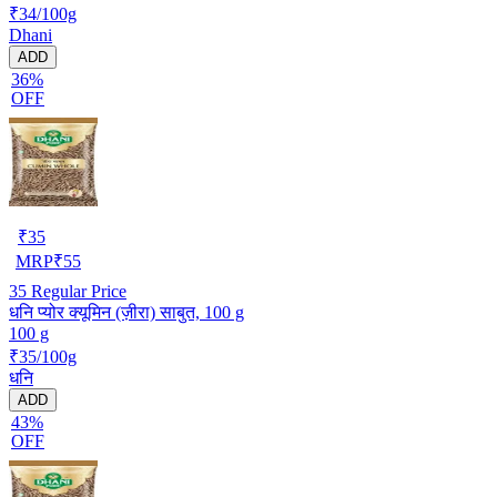
₹34/100g
Dhani
ADD
36%
OFF
₹
35
MRP
₹
55
35
Regular Price
धनि प्योर क्यूमिन (ज़ीरा) साबुत, 100 g
100 g
₹35/100g
धनि
ADD
43%
OFF