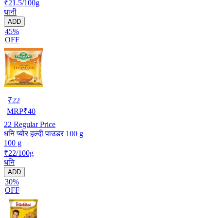
₹21.5/100g
धानी
ADD
45%
OFF
₹
22
MRP
₹
40
22
Regular Price
धनि प्योर हल्दी पाउडर 100 g
100 g
₹22/100g
धनि
ADD
30%
OFF