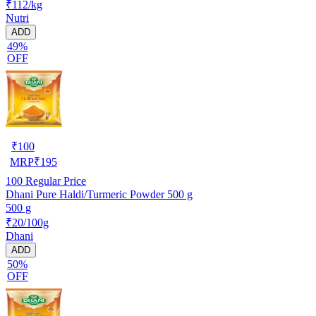
₹112/kg
Nutri
ADD
49%
OFF
₹
100
MRP
₹
195
100
Regular Price
Dhani Pure Haldi/Turmeric Powder 500 g
500 g
₹20/100g
Dhani
ADD
50%
OFF