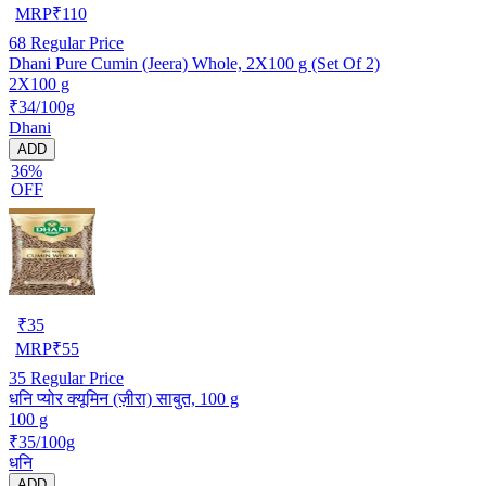
MRP
₹
110
68
Regular Price
Dhani Pure Cumin (Jeera) Whole, 2X100 g (Set Of 2)
2X100 g
₹34/100g
Dhani
ADD
36%
OFF
₹
35
MRP
₹
55
35
Regular Price
धनि प्योर क्यूमिन (ज़ीरा) साबुत, 100 g
100 g
₹35/100g
धनि
ADD