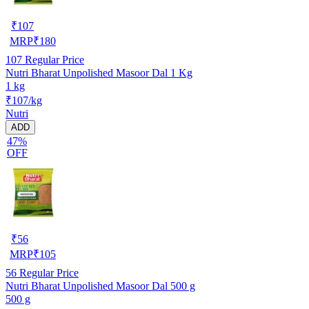
₹
107
MRP
₹
180
107
Regular Price
Nutri Bharat Unpolished Masoor Dal 1 Kg
1 kg
₹107/kg
Nutri
ADD
47%
OFF
₹
56
MRP
₹
105
56
Regular Price
Nutri Bharat Unpolished Masoor Dal 500 g
500 g