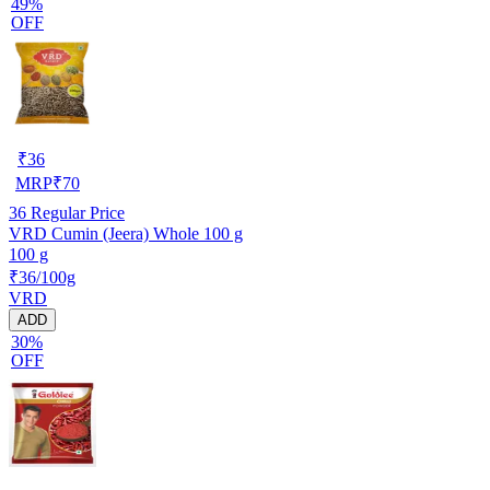
49%
OFF
₹
36
MRP
₹
70
36
Regular Price
VRD Cumin (Jeera) Whole 100 g
100 g
₹36/100g
VRD
ADD
30%
OFF