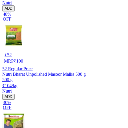
Nutri
ADD
48%
OFF
₹
52
MRP
₹
100
52
Regular Price
Nutri Bharat Unpolished Masoor Malka 500 g
500 g
₹104/kg
Nutri
ADD
30%
OFF