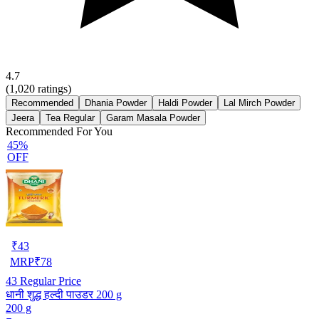
4.7
(
1,020
ratings)
Recommended
Dhania Powder
Haldi Powder
Lal Mirch Powder
Jeera
Tea Regular
Garam Masala Powder
Recommended For You
45%
OFF
₹
43
MRP
₹
78
43
Regular Price
धानी शुद्ध हल्दी पाउडर 200 g
200 g