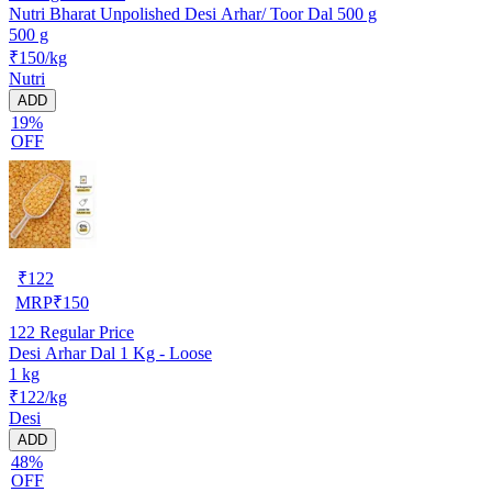
Nutri Bharat Unpolished Desi Arhar/ Toor Dal 500 g
500 g
₹150/kg
Nutri
ADD
19%
OFF
₹
122
MRP
₹
150
122
Regular Price
Desi Arhar Dal 1 Kg - Loose
1 kg
₹122/kg
Desi
ADD
48%
OFF