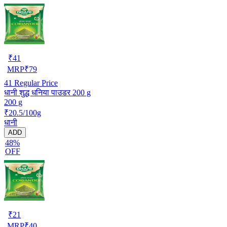
₹
41
MRP
₹
79
41
Regular Price
धानी शुद्ध धनिया पाउडर 200 g
200 g
₹20.5/100g
धानी
ADD
48%
OFF
₹
21
MRP
₹
40