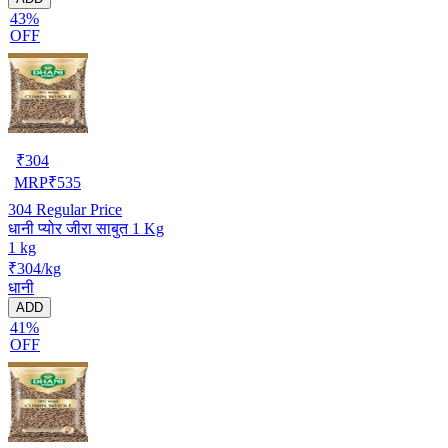
43%
OFF
₹
304
MRP
₹
535
304
Regular Price
धानी प्योर जीरा साबुत 1 Kg
1 kg
₹304/kg
धानी
ADD
41%
OFF