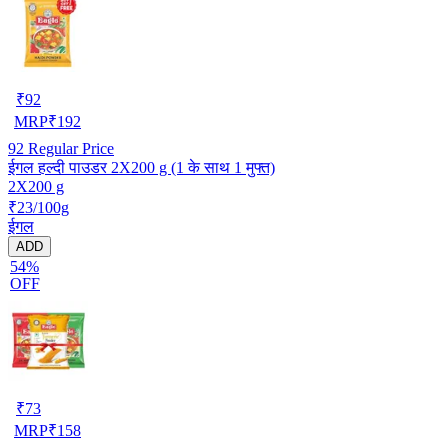
₹
92
MRP
₹
192
92
Regular Price
ईगल हल्दी पाउडर 2X200 g (1 के साथ 1 मुफ्त)
2X200 g
₹23/100g
ईगल
ADD
54%
OFF
₹
73
MRP
₹
158