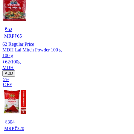
₹
62
MRP
₹
65
62
Regular Price
MDH Lal Mirch Powder 100 g
100 g
₹62/100g
MDH
ADD
5%
OFF
₹
304
MRP
₹
320