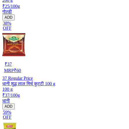
200 g
₹25/100g
गोल्डी
ADD
38%
OFF
₹
37
MRP
₹
60
37
Regular Price
धानी शुद्ध लाल मिर्च कुट्टी 100 g
100 g
₹37/100g
धानी
ADD
59%
OFF