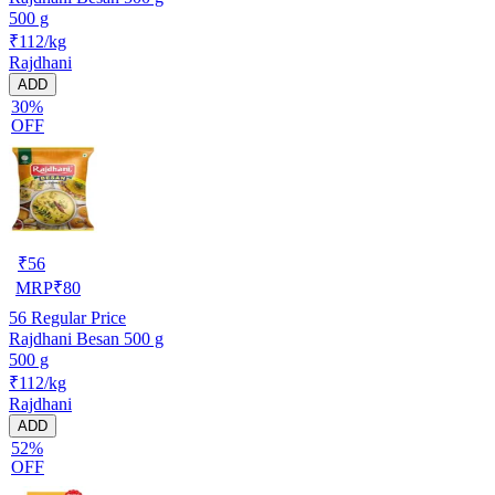
500 g
₹112/kg
Rajdhani
ADD
30%
OFF
₹
56
MRP
₹
80
56
Regular Price
Rajdhani Besan 500 g
500 g
₹112/kg
Rajdhani
ADD
52%
OFF