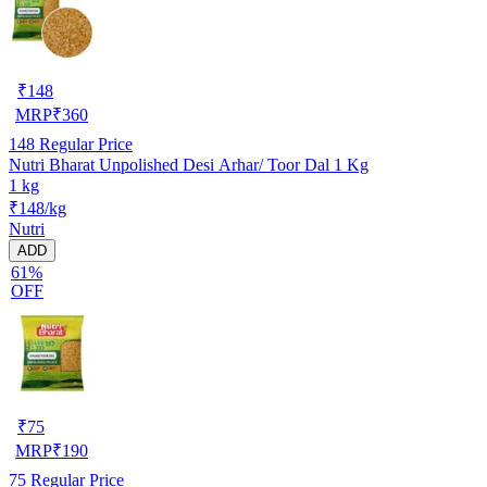
₹
148
MRP
₹
360
148
Regular Price
Nutri Bharat Unpolished Desi Arhar/ Toor Dal 1 Kg
1 kg
₹148/kg
Nutri
ADD
61%
OFF
₹
75
MRP
₹
190
75
Regular Price