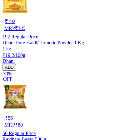
₹
192
MRP
₹
385
192
Regular Price
Dhani Pure Haldi/Turmeric Powder 1 Kg
1 kg
₹19.2/100g
Dhani
ADD
30%
OFF
₹
56
MRP
₹
80
56
Regular Price
Rajdhani Besan 500 g