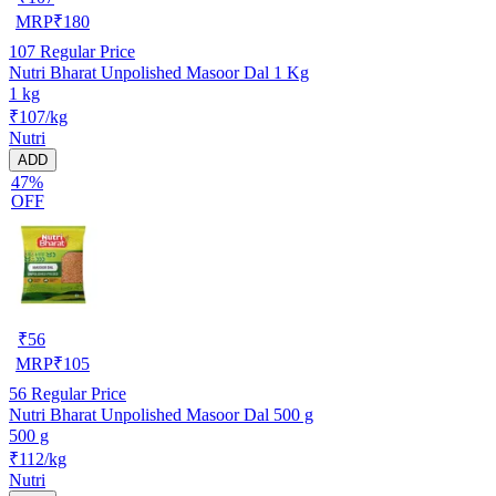
MRP
₹
180
107
Regular Price
Nutri Bharat Unpolished Masoor Dal 1 Kg
1 kg
₹107/kg
Nutri
ADD
47%
OFF
₹
56
MRP
₹
105
56
Regular Price
Nutri Bharat Unpolished Masoor Dal 500 g
500 g
₹112/kg
Nutri