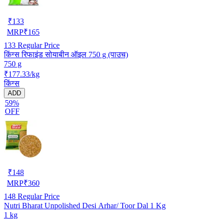
₹
133
MRP
₹
165
133
Regular Price
किंग्स रिफाइंड सोयाबीन ऑइल 750 g (पाउच)
750 g
₹177.33/kg
किंग्स
ADD
59%
OFF
₹
148
MRP
₹
360
148
Regular Price
Nutri Bharat Unpolished Desi Arhar/ Toor Dal 1 Kg
1 kg