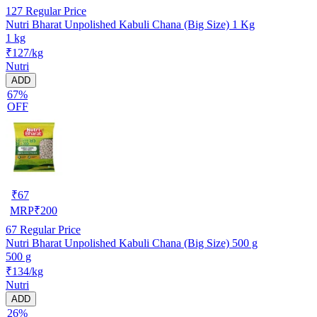
127
Regular Price
Nutri Bharat Unpolished Kabuli Chana (Big Size) 1 Kg
1 kg
₹127/kg
Nutri
ADD
67%
OFF
₹
67
MRP
₹
200
67
Regular Price
Nutri Bharat Unpolished Kabuli Chana (Big Size) 500 g
500 g
₹134/kg
Nutri
ADD
26%