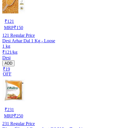
₹
121
MRP
₹
150
121
Regular Price
Desi Arhar Dal 1 Kg - Loose
1 kg
₹121/kg
Desi
ADD
₹19
OFF
₹
231
MRP
₹
250
231
Regular Price