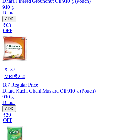
Dhara Filtered Groundnut Oil 910 g (Pouch)
910 g
Dhara
ADD
₹63
OFF
₹
187
MRP
₹
250
187
Regular Price
Dhara Kachi Ghani Mustard Oil 910 g (Pouch)
910 g
Dhara
ADD
₹29
OFF