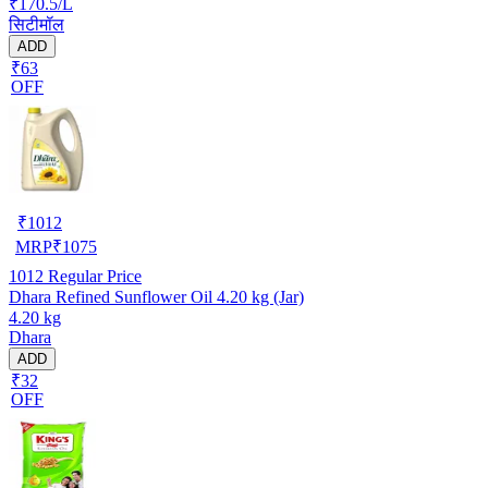
₹170.5/L
सिटीमॉल
ADD
₹63
OFF
₹
1012
MRP
₹
1075
1012
Regular Price
Dhara Refined Sunflower Oil 4.20 kg (Jar)
4.20 kg
Dhara
ADD
₹32
OFF