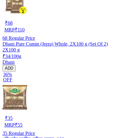
₹
68
MRP
₹
110
68
Regular Price
Dhani Pure Cumin (Jeera) Whole, 2X100 g (Set Of 2)
2X100 g
₹34/100g
Dhani
ADD
36%
OFF
₹
35
MRP
₹
55
35
Regular Price