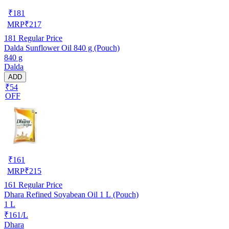
₹
181
MRP
₹
217
181
Regular Price
Dalda Sunflower Oil 840 g (Pouch)
840 g
Dalda
ADD
₹54
OFF
₹
161
MRP
₹
215
161
Regular Price
Dhara Refined Soyabean Oil 1 L (Pouch)
1 L
₹161/L
Dhara