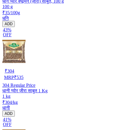
धनि प्योर क्यूमिन (ज़ीरा) साबुत, 100 g
100 g
₹35/100g
धनि
ADD
43%
OFF
₹
304
MRP
₹
535
304
Regular Price
धानी प्योर जीरा साबुत 1 Kg
1 kg
₹304/kg
धानी
ADD
41%
OFF