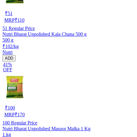
₹
51
MRP
₹
110
51
Regular Price
Nutri Bharat Unpolished Kala Chana 500 g
500 g
₹102/kg
Nutri
ADD
41%
OFF
₹
100
MRP
₹
170
100
Regular Price
Nutri Bharat Unpolished Masoor Malka 1 Kg
1 kg