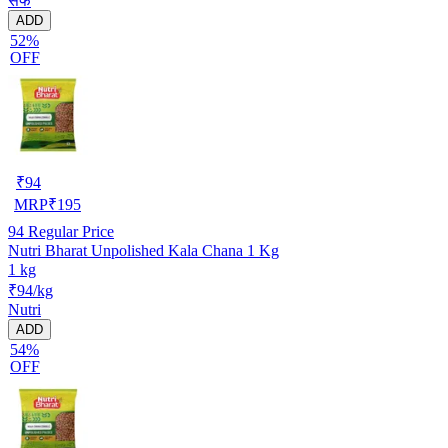
सर्फ
ADD
52%
OFF
₹
94
MRP
₹
195
94
Regular Price
Nutri Bharat Unpolished Kala Chana 1 Kg
1 kg
₹94/kg
Nutri
ADD
54%
OFF