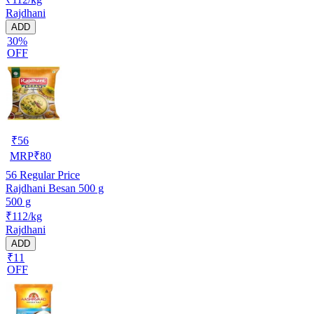
Rajdhani
ADD
30%
OFF
₹
56
MRP
₹
80
56
Regular Price
Rajdhani Besan 500 g
500 g
₹112/kg
Rajdhani
ADD
₹11
OFF