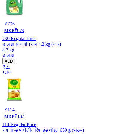
₹
796
MRP
₹
979
796
Regular Price
डालडा सोयाबीन तेल 4.2 kg (जार)
4.2 kg
डालडा
ADD
₹23
OFF
₹
114
MRP
₹
137
114
Regular Price
राग गोल्ड पामोलीन रिफाइंड ऑइल 650 g (पाउच)