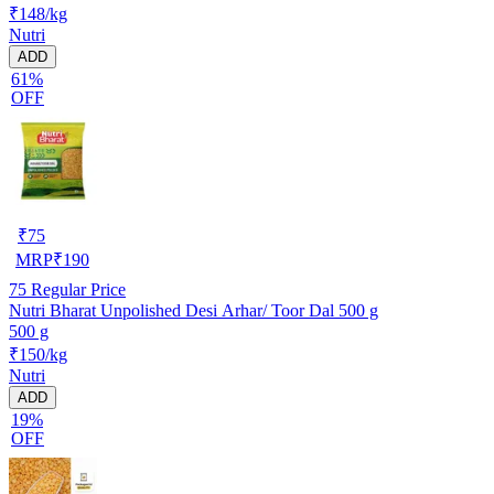
₹148/kg
Nutri
ADD
61%
OFF
₹
75
MRP
₹
190
75
Regular Price
Nutri Bharat Unpolished Desi Arhar/ Toor Dal 500 g
500 g
₹150/kg
Nutri
ADD
19%
OFF