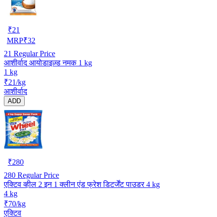
₹
21
MRP
₹
32
21
Regular Price
आशीर्वाद आयोडाइज़्ड नमक 1 kg
1 kg
₹21/kg
आशीर्वाद
ADD
₹
280
280
Regular Price
एक्टिव व्हील 2 इन 1 क्लीन एंड फ्रेश डिटर्जेंट पाउडर 4 kg
4 kg
₹70/kg
एक्टिव