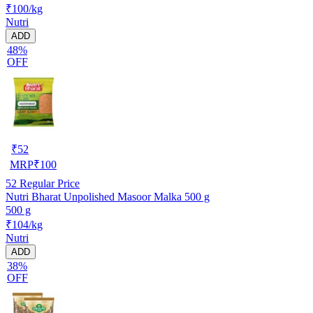
₹100/kg
Nutri
ADD
48%
OFF
₹
52
MRP
₹
100
52
Regular Price
Nutri Bharat Unpolished Masoor Malka 500 g
500 g
₹104/kg
Nutri
ADD
38%
OFF