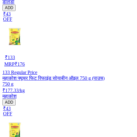
डालडा
ADD
₹43
OFF
₹
133
MRP
₹
176
133
Regular Price
महाकोश फ्यूचर फिट रिफाइंड सोयाबीन ऑइल 750 g (पाउच)
750 g
₹177.33/kg
महाकोश
ADD
₹43
OFF