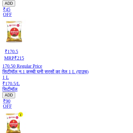
ADD
₹45
OFF
₹
170.5
MRP
₹
215
170.50
Regular Price
सिटीमॉल न.1 कच्ची घनी सरसों का तेल 1 L (पाउच)
1 L
₹170.5/L
सिटीमॉल
ADD
₹90
OFF