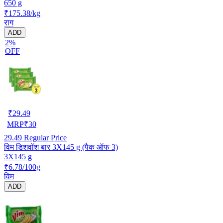
650 g
₹175.38/kg
राग
ADD
2%
OFF
₹
29.49
MRP
₹
30
29.49
Regular Price
विम डिशवॉश बार 3X145 g (पैक ऑफ 3)
3X145 g
₹6.78/100g
विम
ADD