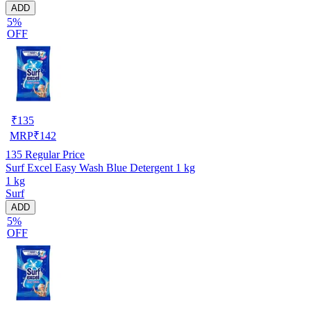
ADD
5%
OFF
₹
135
MRP
₹
142
135
Regular Price
Surf Excel Easy Wash Blue Detergent 1 kg
1 kg
Surf
ADD
5%
OFF