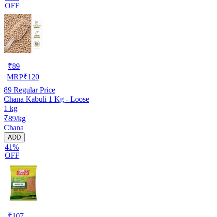
OFF
₹
89
MRP
₹
120
89
Regular Price
Chana Kabuli 1 Kg - Loose
1 kg
₹89/kg
Chana
ADD
41%
OFF
₹
107