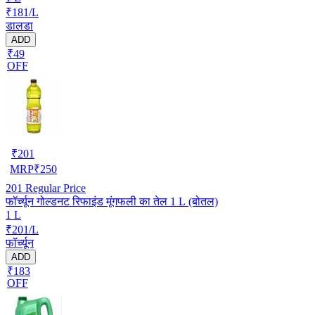
₹181/L
डालडा
ADD
₹49
OFF
₹
201
MRP
₹
250
201
Regular Price
फॉर्च्यून गोल्डनट रिफाइंड मूंगफली का तेल 1 L (बोतल)
1 L
₹201/L
फॉर्च्यून
ADD
₹183
OFF