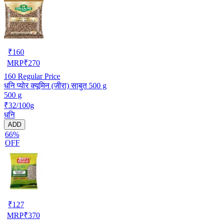
₹
160
MRP
₹
270
160
Regular Price
धनि प्योर क्यूमिन (जीरा) साबुत 500 g
500 g
₹32/100g
धनि
ADD
66%
OFF
₹
127
MRP
₹
370