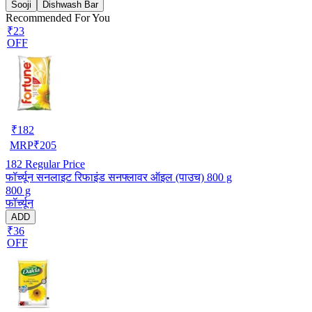
Sooji
Dishwash Bar
Recommended For You
₹23
OFF
₹
182
MRP
₹
205
182
Regular Price
फॉर्च्यून सनलाइट रिफाइंड सनफ्लावर ऑइल (पाउच) 800 g
800 g
फॉर्च्यून
ADD
₹36
OFF