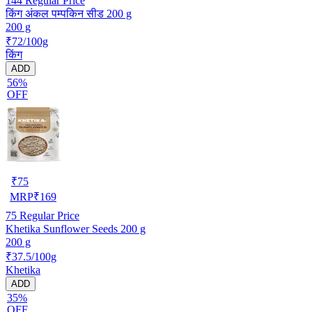
144
Regular Price
किंग अंकल पम्पकिन सीड 200 g
200 g
₹72/100g
किंग
ADD
56%
OFF
₹
75
MRP
₹
169
75
Regular Price
Khetika Sunflower Seeds 200 g
200 g
₹37.5/100g
Khetika
ADD
35%
OFF