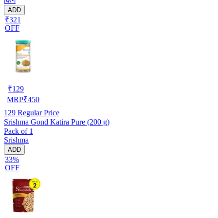
किंग
ADD
₹321
OFF
₹
129
MRP
₹
450
129
Regular Price
Srishma Gond Katira Pure (200 g)
Pack of 1
Srishma
ADD
33%
OFF