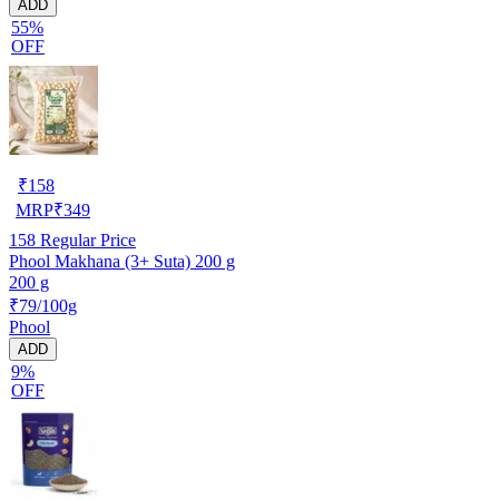
ADD
55%
OFF
₹
158
MRP
₹
349
158
Regular Price
Phool Makhana (3+ Suta) 200 g
200 g
₹79/100g
Phool
ADD
9%
OFF