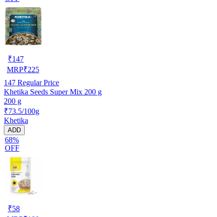
₹
147
MRP
₹
225
147
Regular Price
Khetika Seeds Super Mix 200 g
200 g
₹73.5/100g
Khetika
ADD
68%
OFF
₹
58