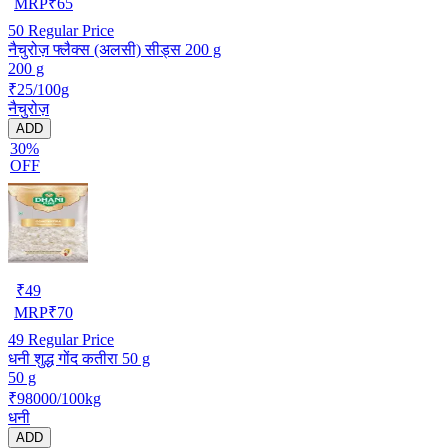
MRP
₹
65
50
Regular Price
नैचुरोज़ फ्लैक्स (अलसी) सीड्स 200 g
200 g
₹25/100g
नैचुरोज़
ADD
30%
OFF
₹
49
MRP
₹
70
49
Regular Price
धनी शुद्ध गोंद कतीरा 50 g
50 g
₹98000/100kg
धनी
ADD