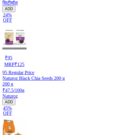
सिटीमॉल
ADD
24%
OFF
₹
95
MRP
₹
125
95
Regular Price
Naturoz Black Chia Seeds 200 g
200 g
₹47.5/100g
Naturoz
ADD
45%
OFF