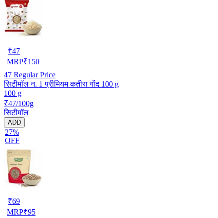
₹
47
MRP
₹
150
47
Regular Price
सिटीमॉल न. 1 प्रीमियम कतीरा गोंद 100 g
100 g
₹47/100g
सिटीमॉल
ADD
27%
OFF
₹
69
MRP
₹
95