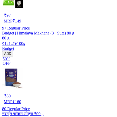
₹
97
MRP
₹
149
97
Regular Price
Budget | Himalaya Makhana (3+ Suta) 80 g
80 g
₹121.25/100g
Budget
ADD
50%
OFF
₹
80
MRP
₹
160
80
Regular Price
नवगुनि फ्लैक्स सीड्स 500 g