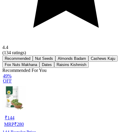
4.4
(
134
ratings)
Recommended
Nut Seeds
Almonds Badam
Cashews Kaju
Fox Nuts Makhana
Dates
Raisins Kishmish
Recommended For You
49%
OFF
₹
144
MRP
₹
280