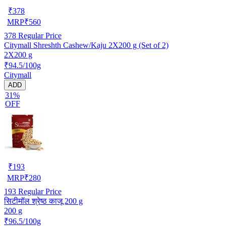
₹
378
MRP
₹
560
378
Regular Price
Citymall Shreshth Cashew/Kaju 2X200 g (Set of 2)
2X200 g
₹94.5/100g
Citymall
ADD
31%
OFF
₹
193
MRP
₹
280
193
Regular Price
सिटीमॉल श्रेष्ठ काजू 200 g
200 g
₹96.5/100g