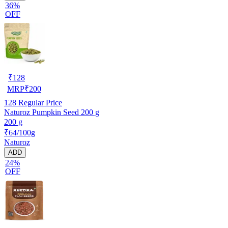
36%
OFF
₹
128
MRP
₹
200
128
Regular Price
Naturoz Pumpkin Seed 200 g
200 g
₹64/100g
Naturoz
ADD
24%
OFF