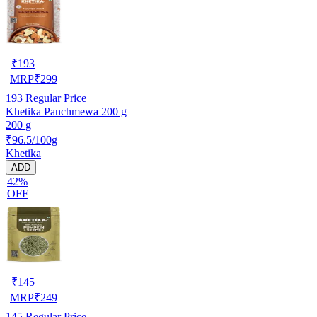
₹
193
MRP
₹
299
193
Regular Price
Khetika Panchmewa 200 g
200 g
₹96.5/100g
Khetika
ADD
42%
OFF
₹
145
MRP
₹
249
145
Regular Price