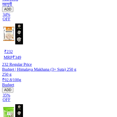
नवगुनी
ADD
34%
OFF
₹
232
MRP
₹
349
232
Regular Price
Budget | Himalaya Makhana (3+ Suta) 250 g
250 g
₹92.8/100g
Budget
ADD
35%
OFF