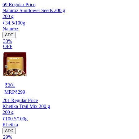
69
Regular Price
Naturoz Sunflower Seeds 200 g
200 g
₹34.5/100g
Naturoz
ADD
33%
OFF
₹
201
MRP
₹
299
201
Regular Price
Khetika Trail Mix 200 g
200 g
₹100.5/100g
Khetika
ADD
29%