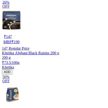
26%
OFF
₹
147
MRP
₹
199
147
Regular Price
Khetika Afghani Black Raisins 200 g
200 g
₹73.5/100g
Khetika
ADD
50%
OFF