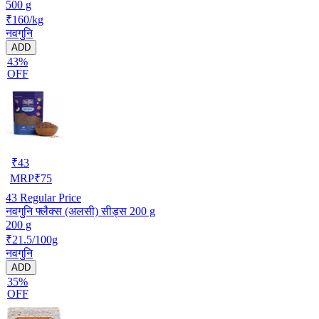
500 g
₹160/kg
नवगुनि
ADD
43%
OFF
₹
43
MRP
₹
75
43
Regular Price
नवगुनि फ्लैक्स (अलसी) सीड्स 200 g
200 g
₹21.5/100g
नवगुनि
ADD
35%
OFF