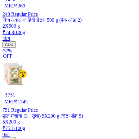
MRP
₹
360
248
Regular Price
किंग अंकल ज़ाहिदी डेट्स 500 g (पैक ऑफ़ 2)
2X500 g
₹24.8/100g
किंग
ADD
57%
OFF
₹
751
MRP
₹
1745
751
Regular Price
फूल मखाना (3+ सुता) 5X200 g (सेट ऑफ़ 5)
5X200 g
₹75.1/100g
फूल