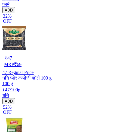
फार्म
ADD
32%
OFF
₹
47
MRP
₹
69
47
Regular Price
धनि प्योर कलोंजी व्होले 100 g
100 g
₹47/100g
धनि
ADD
52%
OFF