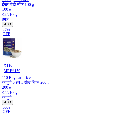
ईगल मोटी सौंफ 100 g
100 g
₹25/100g
ईगल
ADD
27%
OFF
₹
110
MRP
₹
150
110
Regular Price
नवगुनी 5-इन-1 सीड मिक्स 200 g
200 g
₹55/100g
नवगुनी
ADD
50%
OFF