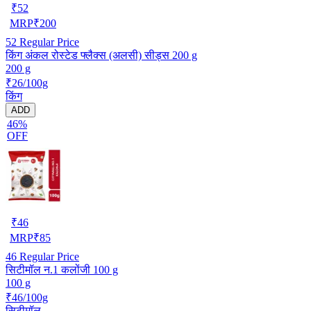
₹
52
MRP
₹
200
52
Regular Price
किंग अंकल रोस्टेड फ्लैक्स (अलसी) सीड्स 200 g
200 g
₹26/100g
किंग
ADD
46%
OFF
₹
46
MRP
₹
85
46
Regular Price
सिटीमॉल न.1 कलोंजी 100 g
100 g
₹46/100g
सिटीमॉल