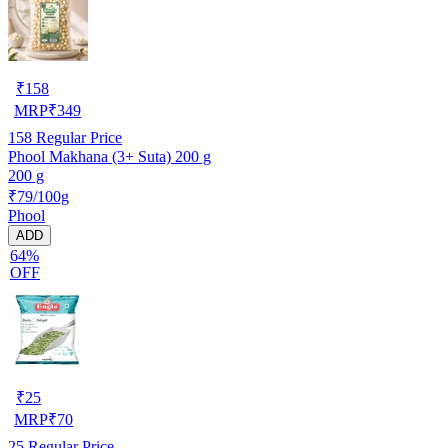
₹
158
MRP
₹
349
158
Regular Price
Phool Makhana (3+ Suta) 200 g
200 g
₹79/100g
Phool
ADD
64%
OFF
₹
25
MRP
₹
70
25
Regular Price