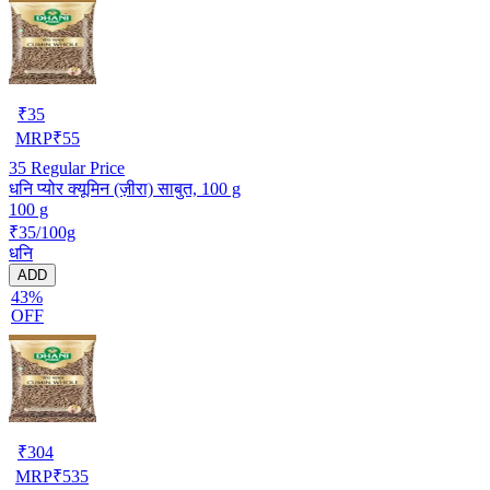
₹
35
MRP
₹
55
35
Regular Price
धनि प्योर क्यूमिन (ज़ीरा) साबुत, 100 g
100 g
₹35/100g
धनि
ADD
43%
OFF
₹
304
MRP
₹
535