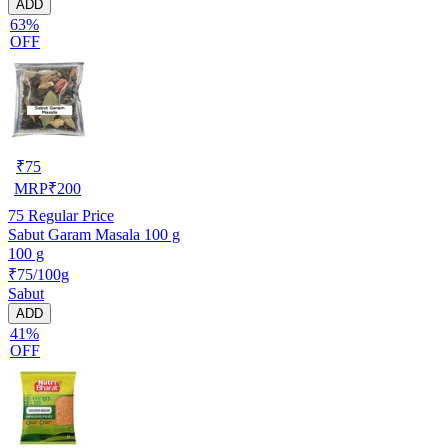
ADD
63%
OFF
₹
75
MRP
₹
200
75
Regular Price
Sabut Garam Masala 100 g
100 g
₹75/100g
Sabut
ADD
41%
OFF