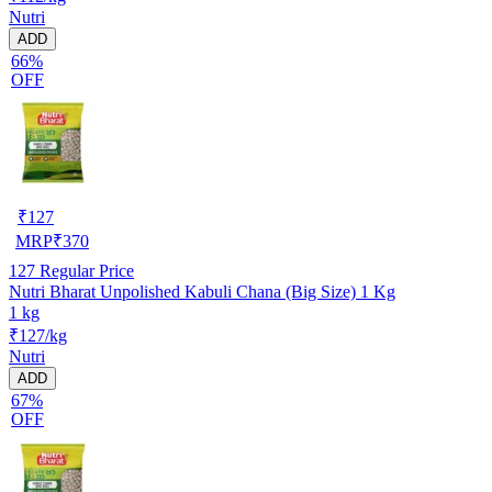
Nutri
ADD
66%
OFF
₹
127
MRP
₹
370
127
Regular Price
Nutri Bharat Unpolished Kabuli Chana (Big Size) 1 Kg
1 kg
₹127/kg
Nutri
ADD
67%
OFF