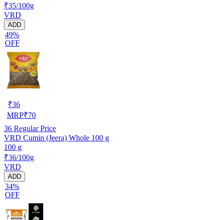
₹35/100g
VRD
ADD
49%
OFF
₹
36
MRP
₹
70
36
Regular Price
VRD Cumin (Jeera) Whole 100 g
100 g
₹36/100g
VRD
ADD
34%
OFF