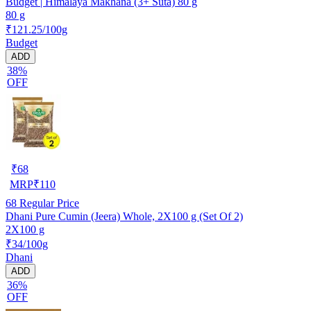
Budget | Himalaya Makhana (3+ Suta) 80 g
80 g
₹121.25/100g
Budget
ADD
38%
OFF
₹
68
MRP
₹
110
68
Regular Price
Dhani Pure Cumin (Jeera) Whole, 2X100 g (Set Of 2)
2X100 g
₹34/100g
Dhani
ADD
36%
OFF