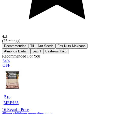
4.3
(
25
ratings)
Recommended
Til
Nut Seeds
Fox Nuts Makhana
Almonds Badam
Saunf
Cashews Kaju
Recommended For You
54%
OFF
₹
16
MRP
₹
35
16
Regular Price