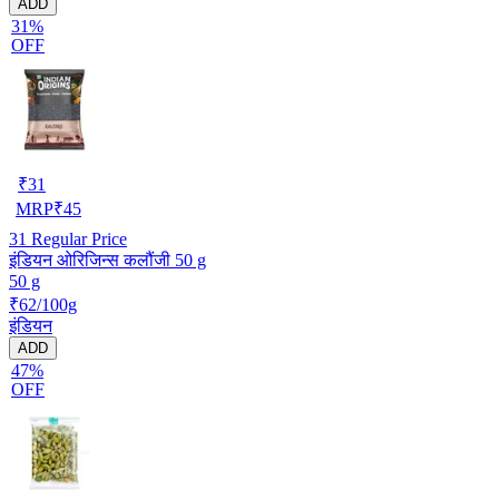
ADD
31%
OFF
₹
31
MRP
₹
45
31
Regular Price
इंडियन ओरिजिन्स कलौंजी 50 g
50 g
₹62/100g
इंडियन
ADD
47%
OFF