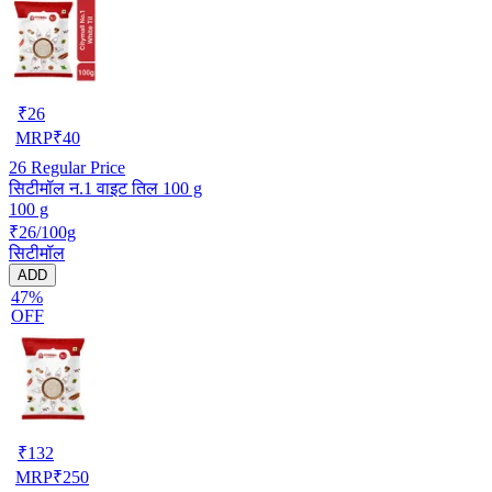
₹
26
MRP
₹
40
26
Regular Price
सिटीमॉल न.1 वाइट तिल 100 g
100 g
₹26/100g
सिटीमॉल
ADD
47%
OFF
₹
132
MRP
₹
250