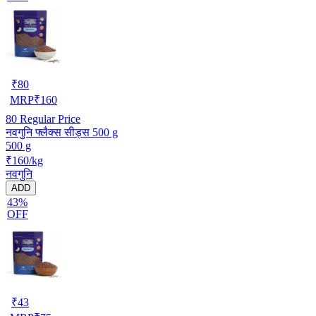
₹
80
MRP
₹
160
80
Regular Price
नवगुनि फ्लैक्स सीड्स 500 g
500 g
₹160/kg
नवगुनि
ADD
43%
OFF
₹
43