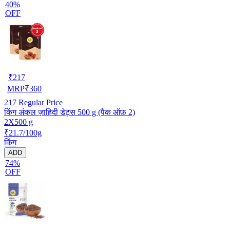
40%
OFF
₹
217
MRP
₹
360
217
Regular Price
किंग अंकल ज़ाहिदी डेट्स 500 g (पैक ऑफ़ 2)
2X500 g
₹21.7/100g
किंग
ADD
74%
OFF