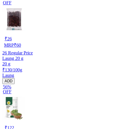
OFF
₹
26
MRP
₹
60
26
Regular Price
Laung 20 g
20 g
₹130/100g
Laung
ADD
56%
OFF
₹
122