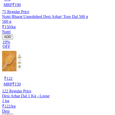
MRP
₹
190
75
Regular Price
Nutri Bharat Unpolished Desi Arhar/ Toor Dal 500 g
500 g
₹150/kg
Nutri
ADD
19%
OFF
₹
122
MRP
₹
150
122
Regular Price
Desi Arhar Dal 1 Kg - Loose
1 kg
₹122/kg
Desi