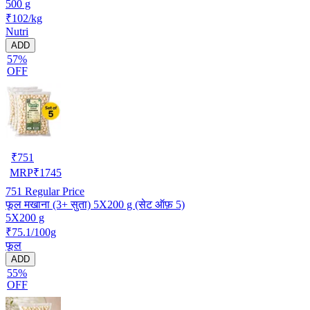
500 g
₹102/kg
Nutri
ADD
57%
OFF
₹
751
MRP
₹
1745
751
Regular Price
फूल मखाना (3+ सुता) 5X200 g (सेट ऑफ़ 5)
5X200 g
₹75.1/100g
फूल
ADD
55%
OFF