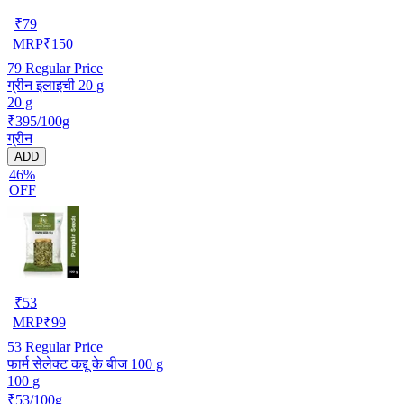
₹
79
MRP
₹
150
79
Regular Price
ग्रीन इलाइची 20 g
20 g
₹395/100g
ग्रीन
ADD
46%
OFF
₹
53
MRP
₹
99
53
Regular Price
फार्म सेलेक्ट कद्दू के बीज 100 g
100 g
₹53/100g