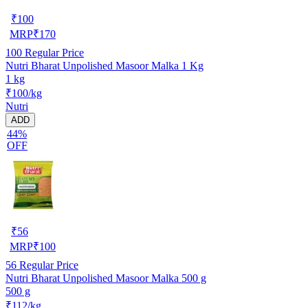
₹
100
MRP
₹
170
100
Regular Price
Nutri Bharat Unpolished Masoor Malka 1 Kg
1 kg
₹100/kg
Nutri
ADD
44%
OFF
₹
56
MRP
₹
100
56
Regular Price
Nutri Bharat Unpolished Masoor Malka 500 g
500 g
₹112/kg