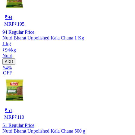
₹
94
MRP
₹
195
94
Regular Price
Nutri Bharat Unpolished Kala Chana 1 Kg
1 kg
₹94/kg
Nutri
ADD
54%
OFF
₹
51
MRP
₹
110
51
Regular Price
Nutri Bharat Unpolished Kala Chana 500 g