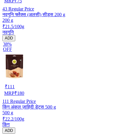
MRP
₹
75
43
Regular Price
नवगुनि फ्लैक्स (अलसी) सीड्स 200 g
200 g
₹21.5/100g
नवगुनि
ADD
38%
OFF
₹
111
MRP
₹
180
111
Regular Price
किंग अंकल ज़ाहिदी डेट्स 500 g
500 g
₹22.2/100g
किंग
ADD