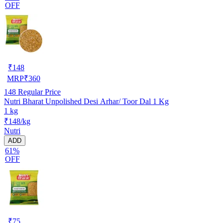
OFF
₹
148
MRP
₹
360
148
Regular Price
Nutri Bharat Unpolished Desi Arhar/ Toor Dal 1 Kg
1 kg
₹148/kg
Nutri
ADD
61%
OFF
₹
75