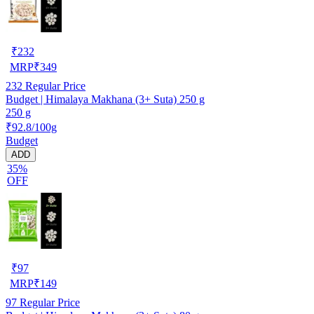
₹
232
MRP
₹
349
232
Regular Price
Budget | Himalaya Makhana (3+ Suta) 250 g
250 g
₹92.8/100g
Budget
ADD
35%
OFF
₹
97
MRP
₹
149
97
Regular Price