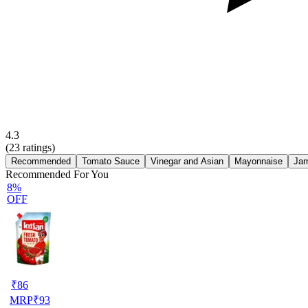
4.3
(
23
ratings)
Recommended
Tomato Sauce
Vinegar and Asian
Mayonnaise
Ja
Recommended For You
8%
OFF
₹
86
MRP
₹
93