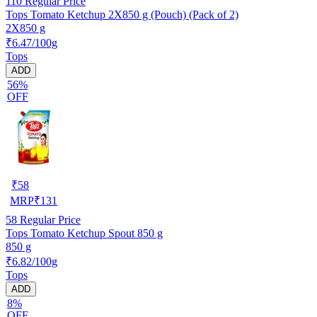
110
Regular Price
Tops Tomato Ketchup 2X850 g (Pouch) (Pack of 2)
2X850 g
₹6.47/100g
Tops
ADD
56%
OFF
₹
58
MRP
₹
131
58
Regular Price
Tops Tomato Ketchup Spout 850 g
850 g
₹6.82/100g
Tops
ADD
8%
OFF