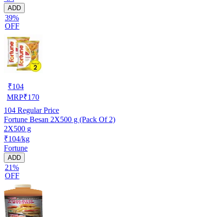
ADD
39%
OFF
₹
104
MRP
₹
170
104
Regular Price
Fortune Besan 2X500 g (Pack Of 2)
2X500 g
₹104/kg
Fortune
ADD
21%
OFF