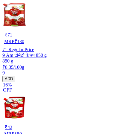
₹
71
MRP
₹
130
71
Regular Price
9 Am टोमेटो केचप 850 g
850 g
₹8.35/100g
9
ADD
16%
OFF
₹
42
MRP
₹
50