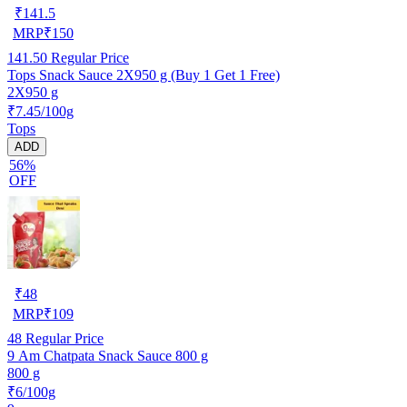
₹
141.5
MRP
₹
150
141.50
Regular Price
Tops Snack Sauce 2X950 g (Buy 1 Get 1 Free)
2X950 g
₹7.45/100g
Tops
ADD
56%
OFF
₹
48
MRP
₹
109
48
Regular Price
9 Am Chatpata Snack Sauce 800 g
800 g
₹6/100g