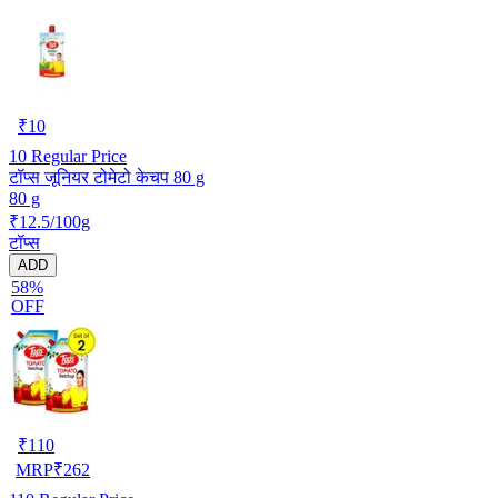
₹
10
10
Regular Price
टॉप्स जूनियर टोमेटो केचप 80 g
80 g
₹12.5/100g
टॉप्स
ADD
58%
OFF
₹
110
MRP
₹
262