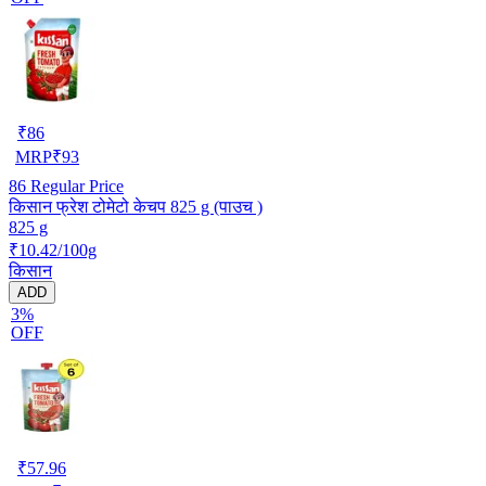
₹
86
MRP
₹
93
86
Regular Price
किसान फ्रेश टोमेटो केचप 825 g (पाउच )
825 g
₹10.42/100g
किसान
ADD
3%
OFF
₹
57.96