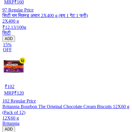
MRP
₹
160
97
Regular Price
सिटी यम मिक्स्ड अचार 2X400 g (बय 1 गेट 1 फ्री)
2X400 g
₹12.13/100g
सिटी
ADD
15%
OFF
₹
102
MRP
₹
120
102
Regular Price
Britannia Bourbon The Original Chocolate Cream Biscuits 12X60 g
(Pack of 12)
12X60 g
Britannia
ADD