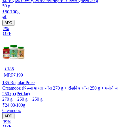
डॉ. ओएटकर फनफूड्स वेज मयोनीज़ ओरिजिनल एगलेस 50 g
50 g
₹50/100g
डॉ.
ADD
7%
OFF
₹
185
MRP
₹
199
185
Regular Price
Creamooz (पिज़्ज़ा पास्ता सॉस 270 g + सैंडविच सॉस 250 g + मयोनीज़
250 g) (Pet Jar)
270 g + 250 g + 250 g
₹24.03/100g
Creamooz
ADD
39%
OFF