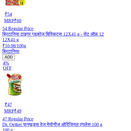
₹
54
MRP
₹
60
54
Regular Price
ब्रिटानिया टाइगर ग्लूकोज़ बिस्किट्स 12X41 g - सेट ऑफ़ 12
12X41 g
₹10.98/100g
ब्रिटानिया
ADD
4%
OFF
₹
47
MRP
₹
49
47
Regular Price
Dr. Oetker फनफूड्स वेज मेयोनीज़ ओरिजिनल एगलेस 100 g
100 g