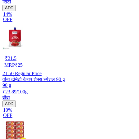
सिटी
ADD
14%
OFF
₹
21.5
MRP
₹
25
21.50
Regular Price
वीबा टोमेटो केचप शेफ्स स्पेशल 90 g
90 g
₹23.89/100g
वीबा
ADD
10%
OFF