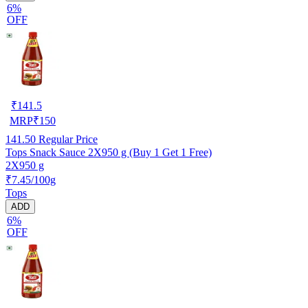
6%
OFF
₹
141.5
MRP
₹
150
141.50
Regular Price
Tops Snack Sauce 2X950 g (Buy 1 Get 1 Free)
2X950 g
₹7.45/100g
Tops
ADD
6%
OFF