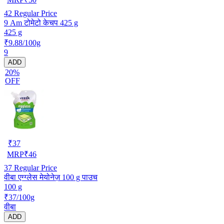
42
Regular Price
9 Am टोमेटो केचप 425 g
425 g
₹9.88/100g
9
ADD
20%
OFF
₹
37
MRP
₹
46
37
Regular Price
वीबा एग्ग्लेस मेयोनेज़ 100 g पाउच
100 g
₹37/100g
वीबा
ADD