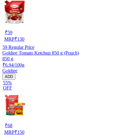
₹
59
MRP
₹
130
59
Regular Price
Goldiee Tomato Ketchup 850 g (Pouch)
850 g
₹6.94/100g
Goldiee
ADD
55%
OFF
₹
68
MRP
₹
150