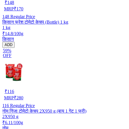
₹
148
MRP
₹
170
148
Regular Price
किसान फ्रेश टोमेटो केचप (Bottle) 1 kg
1 kg
₹14.8/100g
किसान
ADD
59%
OFF
₹
116
MRP
₹
280
116
Regular Price
नोम निंजा टोमेटो केचप 2X950 g (बाय 1 गेट 1 फ्री)
2X950 g
₹6.11/100g
नोम