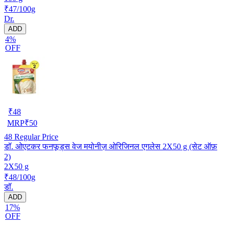
₹47/100g
Dr.
ADD
4%
OFF
₹
48
MRP
₹
50
48
Regular Price
डॉ. ओएटकर फनफूड्स वेज मयोनीज़ ओरिजिनल एगलेस 2X50 g (सेट ऑफ़
2)
2X50 g
₹48/100g
डॉ.
ADD
17%
OFF