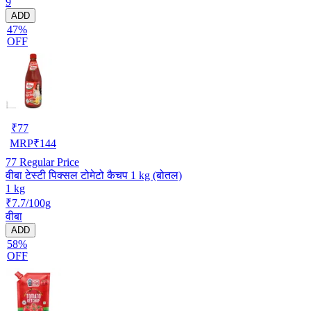
9
ADD
47%
OFF
₹
77
MRP
₹
144
77
Regular Price
वीबा टेस्टी पिक्सल टोमेटो कैचप 1 kg (बोतल)
1 kg
₹7.7/100g
वीबा
ADD
58%
OFF