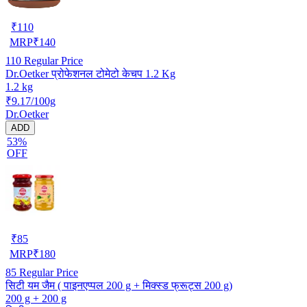
₹
110
MRP
₹
140
110
Regular Price
Dr.Oetker प्रोफेशनल टोमेटो केचप 1.2 Kg
1.2 kg
₹9.17/100g
Dr.Oetker
ADD
53%
OFF
₹
85
MRP
₹
180
85
Regular Price
सिटी यम जैम ( पाइनएप्पल 200 g + मिक्स्ड फ्रूट्स 200 g)
200 g + 200 g