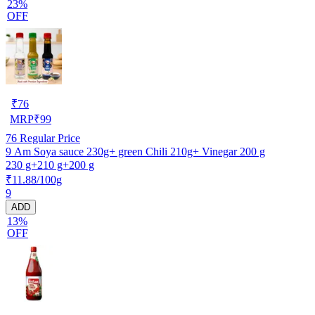
23%
OFF
₹
76
MRP
₹
99
76
Regular Price
9 Am Soya sauce 230g+ green Chili 210g+ Vinegar 200 g
230 g+210 g+200 g
₹11.88/100g
9
ADD
13%
OFF