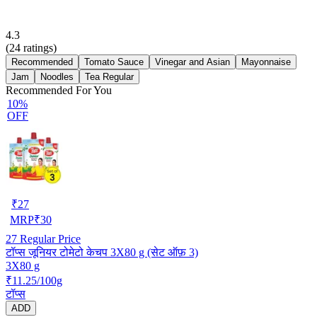
4.3
(
24
ratings)
Recommended
Tomato Sauce
Vinegar and Asian
Mayonnaise
Jam
Noodles
Tea Regular
Recommended For You
10%
OFF
₹
27
MRP
₹
30
27
Regular Price
टॉप्स जूनियर टोमेटो केचप 3X80 g (सेट ऑफ़ 3)
3X80 g
₹11.25/100g
टॉप्स
ADD