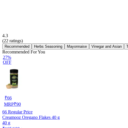
4.3
(
22
ratings)
Recommended
Herbs Seasoning
Mayonnaise
Vinegar and Asian
Recommended For You
27%
OFF
₹
66
MRP
₹
90
66
Regular Price
Creamooz Oregano Flakes 40 g
40 g