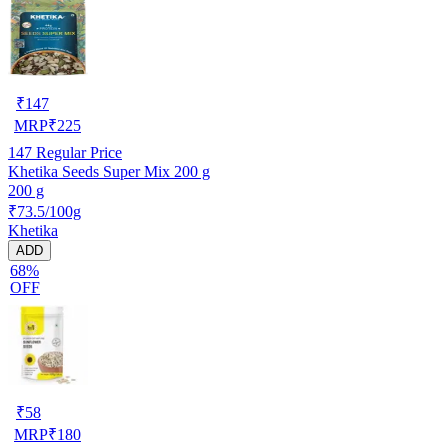
₹
147
MRP
₹
225
147
Regular Price
Khetika Seeds Super Mix 200 g
200 g
₹73.5/100g
Khetika
ADD
68%
OFF
₹
58
MRP
₹
180