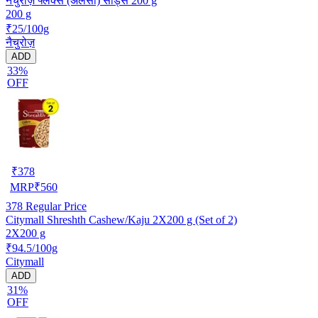
नैचुरोज़ फ्लैक्स (अलसी) सीड्स 200 g
200 g
₹25/100g
नैचुरोज़
ADD
33%
OFF
₹
378
MRP
₹
560
378
Regular Price
Citymall Shreshth Cashew/Kaju 2X200 g (Set of 2)
2X200 g
₹94.5/100g
Citymall
ADD
31%
OFF