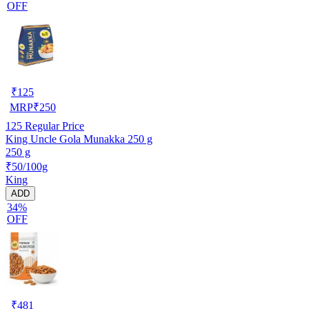
OFF
₹
125
MRP
₹
250
125
Regular Price
King Uncle Gola Munakka 250 g
250 g
₹50/100g
King
ADD
34%
OFF
₹
481