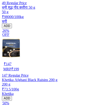
49
Regular Price
धनी शुद्ध गोंद कतीरा 50 g
50 g
₹98000/100kg
धनी
ADD
26%
OFF
₹
147
MRP
₹
199
147
Regular Price
Khetika Afghani Black Raisins 200 g
200 g
₹73.5/100g
Khetika
ADD
50%