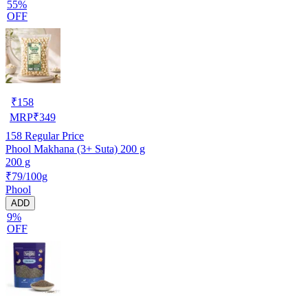
55%
OFF
₹
158
MRP
₹
349
158
Regular Price
Phool Makhana (3+ Suta) 200 g
200 g
₹79/100g
Phool
ADD
9%
OFF