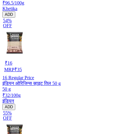
₹96.5/100g
Khetika
ADD
54%
OFF
₹
16
MRP
₹
35
16
Regular Price
इंडियन ओरिजिन्स व्हाइट तिल 50 g
50 g
₹32/100g
इंडियन
ADD
55%
OFF