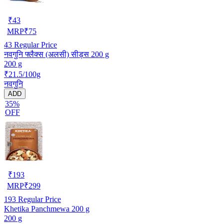
₹
43
MRP
₹
75
43
Regular Price
नवगुनि फ्लैक्स (अलसी) सीड्स 200 g
200 g
₹21.5/100g
नवगुनि
ADD
35%
OFF
₹
193
MRP
₹
299
193
Regular Price
Khetika Panchmewa 200 g
200 g