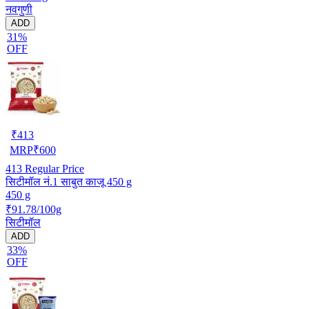
नवगुणी
ADD
31%
OFF
₹
413
MRP
₹
600
413
Regular Price
सिटीमॉल नं.1 साबुत काजू 450 g
450 g
₹91.78/100g
सिटीमॉल
ADD
33%
OFF