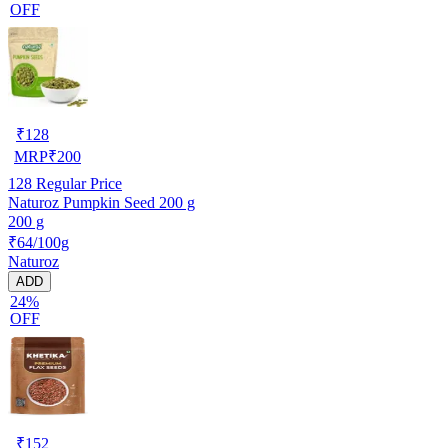
OFF
₹
128
MRP
₹
200
128
Regular Price
Naturoz Pumpkin Seed 200 g
200 g
₹64/100g
Naturoz
ADD
24%
OFF
₹
152