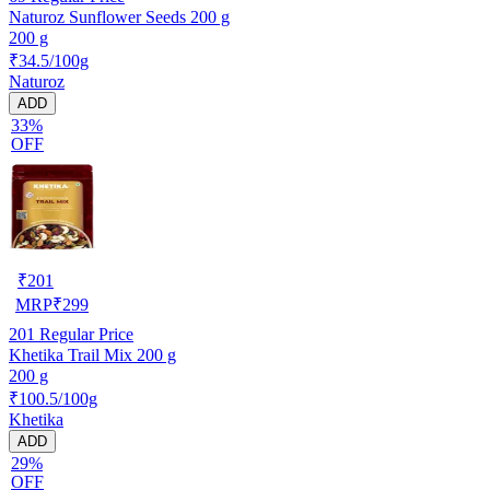
Naturoz Sunflower Seeds 200 g
200 g
₹34.5/100g
Naturoz
ADD
33%
OFF
₹
201
MRP
₹
299
201
Regular Price
Khetika Trail Mix 200 g
200 g
₹100.5/100g
Khetika
ADD
29%
OFF