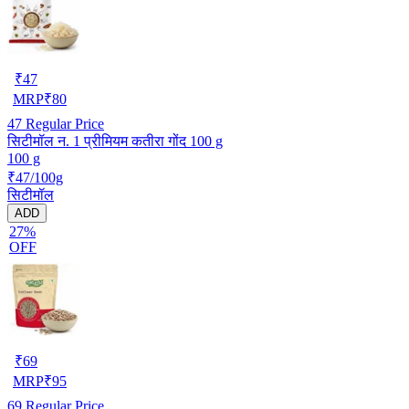
₹
47
MRP
₹
80
47
Regular Price
सिटीमॉल न. 1 प्रीमियम कतीरा गोंद 100 g
100 g
₹47/100g
सिटीमॉल
ADD
27%
OFF
₹
69
MRP
₹
95
69
Regular Price