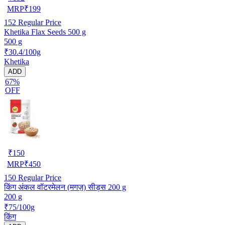
MRP
₹
199
152
Regular Price
Khetika Flax Seeds 500 g
500 g
₹30.4/100g
Khetika
ADD
67%
OFF
₹
150
MRP
₹
450
150
Regular Price
किंग अंकल वॉटरमेलन (मगज़) सीड्स 200 g
200 g
₹75/100g
किंग