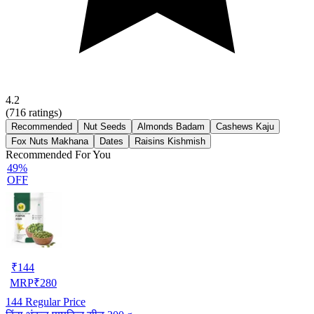
4.2
(
716
ratings)
Recommended
Nut Seeds
Almonds Badam
Cashews Kaju
Fox Nuts Makhana
Dates
Raisins Kishmish
Recommended For You
49%
OFF
₹
144
MRP
₹
280
144
Regular Price