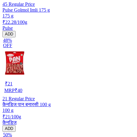
45
Regular Price
Pulse Golmol Imli 175 g
175 g
₹22.28/100g
Pulse
ADD
48%
OFF
₹
21
MRP
₹
40
21
Regular Price
कैनडिज पान बनारसी 100 g
100 g
₹21/100g
कैनडिज
ADD
50%