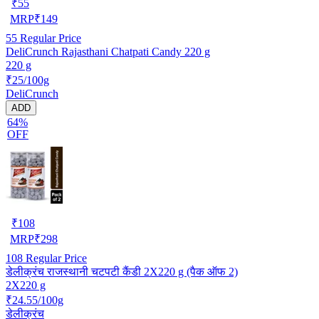
₹
55
MRP
₹
149
55
Regular Price
DeliCrunch Rajasthani Chatpati Candy 220 g
220 g
₹25/100g
DeliCrunch
ADD
64%
OFF
₹
108
MRP
₹
298
108
Regular Price
डेलीक्रंच राजस्थानी चटपटी कैंडी 2X220 g (पैक ऑफ 2)
2X220 g
₹24.55/100g
डेलीक्रंच