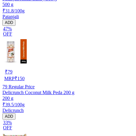
500 g
₹31.8/100g
Patanjali
ADD
47%
OFF
₹
79
MRP
₹
150
79
Regular Price
Delicrunch Coconut Milk Peda 200 g
200 g
₹39.5/100g
Delicrunch
ADD
33%
OFF