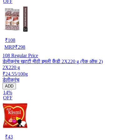
OFF
₹
108
MRP
₹
298
108
Regular Price
डेलीक्रंच खट्टी मीठी इमली कैंडी 2X220 g (पैक ऑफ 2)
2X220 g
₹24.55/100g
डेलीक्रंच
ADD
14%
OFF
₹
43