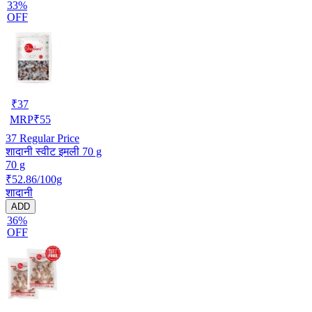
33%
OFF
₹
37
MRP
₹
55
37
Regular Price
शादानी स्वीट इमली 70 g
70 g
₹52.86/100g
शादानी
ADD
36%
OFF