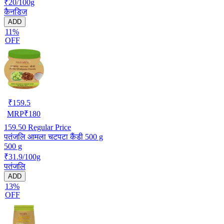
₹20/100g
कैनडिज
ADD
11%
OFF
₹
159.5
MRP
₹
180
159.50
Regular Price
पतंजलि आमला चटपटा कैंडी 500 g
500 g
₹31.9/100g
पतंजलि
ADD
13%
OFF