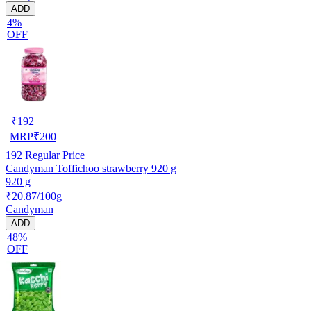
ADD
4%
OFF
₹
192
MRP
₹
200
192
Regular Price
Candyman Toffichoo strawberry 920 g
920 g
₹20.87/100g
Candyman
ADD
48%
OFF