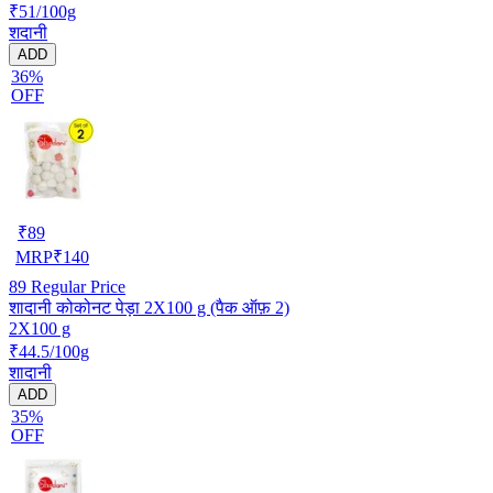
₹51/100g
शदानी
ADD
36%
OFF
₹
89
MRP
₹
140
89
Regular Price
शादानी कोकोनट पेड़ा 2X100 g (पैक ऑफ़ 2)
2X100 g
₹44.5/100g
शादानी
ADD
35%
OFF