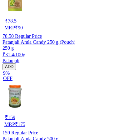
₹
78.5
MRP
₹
90
78.50
Regular Price
Patanjali Amla Candy 250 g (Pouch)
250 g
₹31.4/100g
Patanjali
ADD
9%
OFF
₹
159
MRP
₹
175
159
Regular Price
Patanjali Amla Candy 500 g