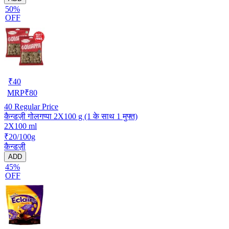
50%
OFF
₹
40
MRP
₹
80
40
Regular Price
कैन्डज़ी गोलगप्पा 2X100 g (1 के साथ 1 मुफ्त)
2X100 ml
₹20/100g
कैन्डज़ी
ADD
45%
OFF