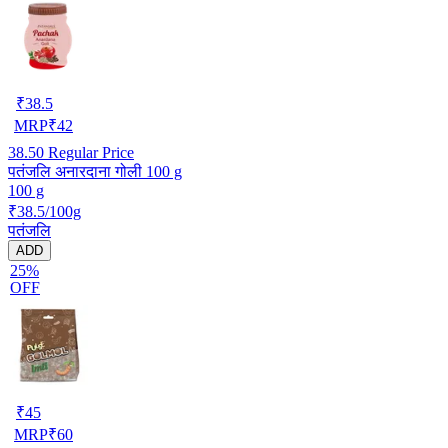
₹
38.5
MRP
₹
42
38.50
Regular Price
पतंजलि अनारदाना गोली 100 g
100 g
₹38.5/100g
पतंजलि
ADD
25%
OFF
₹
45
MRP
₹
60