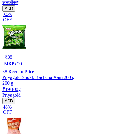
सनफीस्ट
ADD
24%
OFF
₹
38
MRP
₹
50
38
Regular Price
Priyagold Shokk Kachcha Aam 200 g
200 g
₹19/100g
Priyagold
ADD
48%
OFF