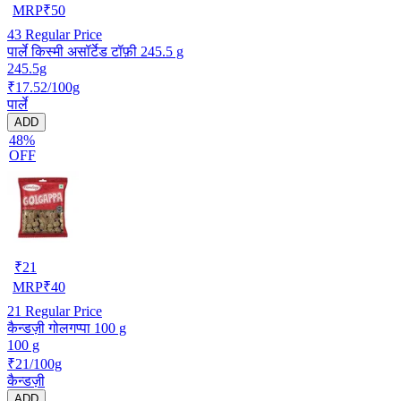
MRP
₹
50
43
Regular Price
पार्ले किस्मी असॉर्टेड टॉफ़ी 245.5 g
245.5g
₹17.52/100g
पार्ले
ADD
48%
OFF
₹
21
MRP
₹
40
21
Regular Price
कैन्डज़ी गोलगप्पा 100 g
100 g
₹21/100g
कैन्डज़ी
ADD