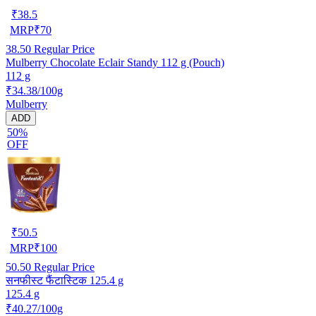
₹
38.5
MRP
₹
70
38.50
Regular Price
Mulberry Chocolate Eclair Standy 112 g (Pouch)
112 g
₹34.38/100g
Mulberry
ADD
50%
OFF
₹
50.5
MRP
₹
100
50.50
Regular Price
सनफीस्ट फैंटास्टिक 125.4 g
125.4 g
₹40.27/100g