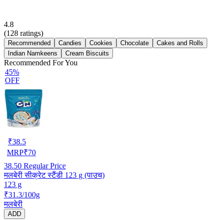
4.8
(
128
ratings)
Recommended
Candies
Cookies
Chocolate
Cakes and Rolls
Indian Namkeens
Cream Biscuits
Recommended For You
45%
OFF
₹
38.5
MRP
₹
70
38.50
Regular Price
मलबेरी सीक्रेट स्टैंडी 123 g (पाउच)
123 g
₹31.3/100g
मलबेरी
ADD