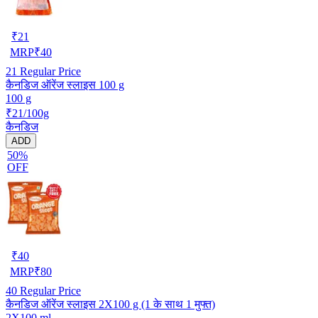
₹
21
MRP
₹
40
21
Regular Price
कैनडिज ऑरेंज स्लाइस 100 g
100 g
₹21/100g
कैनडिज
ADD
50%
OFF
₹
40
MRP
₹
80
40
Regular Price
कैनडिज ऑरेंज स्लाइस 2X100 g (1 के साथ 1 मुफ्त)
2X100 ml