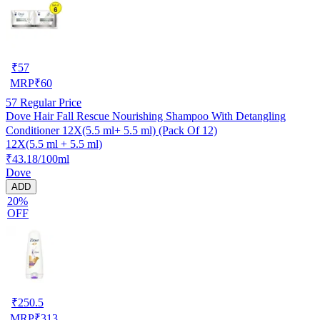
₹
57
MRP
₹
60
57
Regular Price
Dove Hair Fall Rescue Nourishing Shampoo With Detangling
Conditioner 12X(5.5 ml+ 5.5 ml) (Pack Of 12)
12X(5.5 ml + 5.5 ml)
₹43.18/100ml
Dove
ADD
20%
OFF
₹
250.5
MRP
₹
313