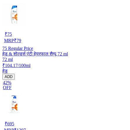
₹
75
MRP
₹
79
75
Regular Price
हेड & शोल्डर्स एंटी हेयरफाल शैम्पू 72 ml
72 ml
₹104.17/100ml
हेड
ADD
42%
OFF
₹
695