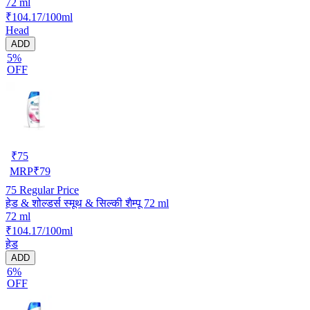
72 ml
₹104.17/100ml
Head
ADD
5%
OFF
₹
75
MRP
₹
79
75
Regular Price
हेड & शोल्डर्स स्मूथ & सिल्की शैम्पू 72 ml
72 ml
₹104.17/100ml
हेड
ADD
6%
OFF