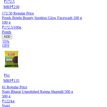
₹
172.5
MRP
₹
230
172.50
Regular Price
Ponds Bright Beauty Spotless Glow Facewash 100 g
100 g
₹172.5/100g
Ponds
ADD
55%
OFF
₹
61
MRP
₹
135
61
Regular Price
Nutri Bharat Unpolished Rajma Sharmili 500 g
500 g
₹122/kg
Nutri