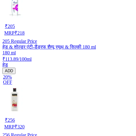
₹
205
MRP
₹
218
205
Regular Price
हेड & शोल्डर एंटी-डैंड्रफ शैम्पू स्मूथ & सिल्की 180 ml
180 ml
₹113.89/100ml
हेड
ADD
20%
OFF
₹
256
MRP
₹
320
256
Regular Price