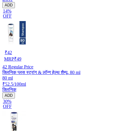
ADD
14%
OFF
₹
42
MRP
₹
49
42
Regular Price
क्लिनिक प्लस स्ट्रांग & लॉन्ग हेल्थ शैम्पू, 80 ml
80 ml
₹52.5/100ml
क्लिनिक
ADD
30%
OFF