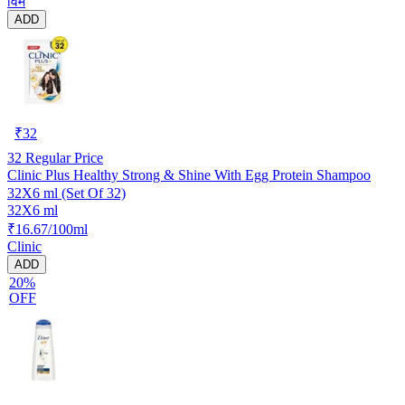
विम
ADD
₹
32
32
Regular Price
Clinic Plus Healthy Strong & Shine With Egg Protein Shampoo
32X6 ml (Set Of 32)
32X6 ml
₹16.67/100ml
Clinic
ADD
20%
OFF