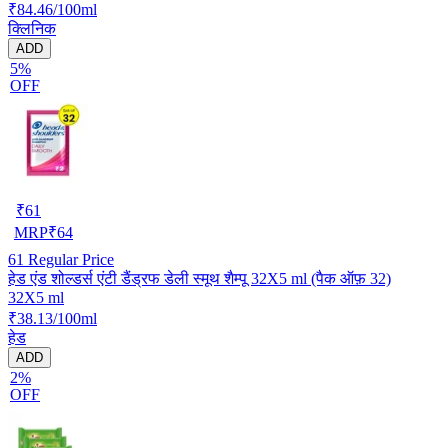
₹84.46/100ml
क्लिनिक
ADD
5%
OFF
₹
61
MRP
₹
64
61
Regular Price
हेड एंड शोल्डर्स एंटी डैंड्रफ डेली स्मूथ शैम्पू 32X5 ml (पैक ऑफ़ 32)
32X5 ml
₹38.13/100ml
हेड
ADD
2%
OFF