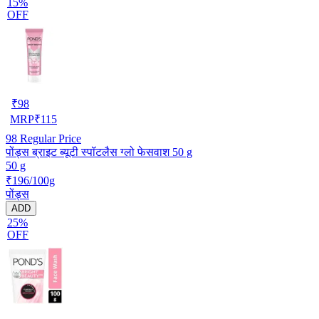
15%
OFF
₹
98
MRP
₹
115
98
Regular Price
पोंड्स ब्राइट ब्यूटी स्पॉटलैस ग्लो फेसवाश 50 g
50 g
₹196/100g
पोंड्स
ADD
25%
OFF