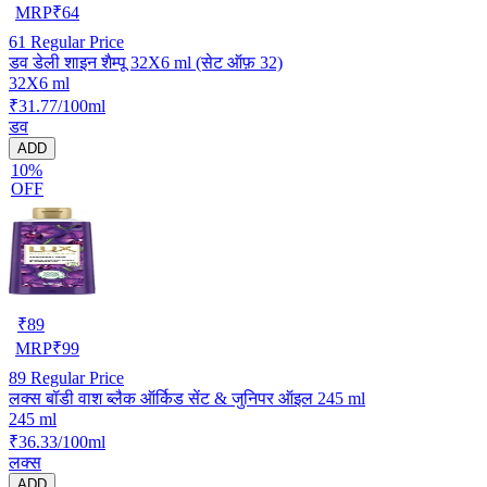
MRP
₹
64
61
Regular Price
डव डेली शाइन शैम्पू 32X6 ml (सेट ऑफ़ 32)
32X6 ml
₹31.77/100ml
डव
ADD
10%
OFF
₹
89
MRP
₹
99
89
Regular Price
लक्स बॉडी वाश ब्लैक ऑर्किड सेंट & जुनिपर ऑइल 245 ml
245 ml
₹36.33/100ml
लक्स
ADD