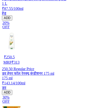
1 L
₹87.55/100ml
हेड
ADD
20%
OFF
₹
250.5
MRP
₹
313
250.50
Regular Price
डव हेयर फॉल रेस्क्यू कंडीशनर 175 ml
175 ml
₹143.14/100ml
डव
ADD
30%
OFF