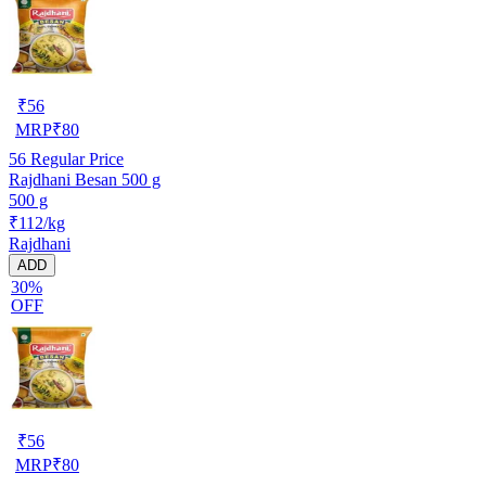
₹
56
MRP
₹
80
56
Regular Price
Rajdhani Besan 500 g
500 g
₹112/kg
Rajdhani
ADD
30%
OFF
₹
56
MRP
₹
80