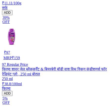
₹11.11/100g
सर्फ
ADD
39%
OFF
₹
97
MRP
₹
159
97
Regular Price
फिएमा शावर जेल ब्लैककर्रेंट & बियरबेरी बॉडी वाश विथ स्किन कंडीशनर्स फॉर
रेडियंट ग्लो , 250 ml बोतल
250 ml
₹38.8/100ml
फिएमा
ADD
5%
OFF