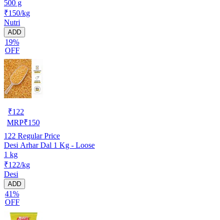
500 g
₹150/kg
Nutri
ADD
19%
OFF
₹
122
MRP
₹
150
122
Regular Price
Desi Arhar Dal 1 Kg - Loose
1 kg
₹122/kg
Desi
ADD
41%
OFF