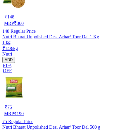
₹
148
MRP
₹
360
148
Regular Price
Nutri Bharat Unpolished Desi Arhar/ Toor Dal 1 Kg
1 kg
₹148/kg
Nutri
ADD
61%
OFF
₹
75
MRP
₹
190
75
Regular Price
Nutri Bharat Unpolished Desi Arhar/ Toor Dal 500 g