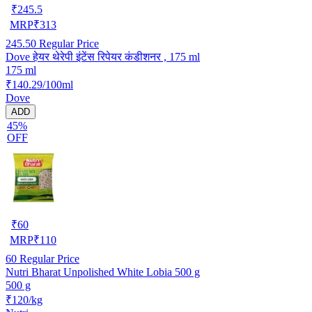
₹
245.5
MRP
₹
313
245.50
Regular Price
Dove हेयर थेरेपी इंटेंस रिपेयर कंडीशनर , 175 ml
175 ml
₹140.29/100ml
Dove
ADD
45%
OFF
₹
60
MRP
₹
110
60
Regular Price
Nutri Bharat Unpolished White Lobia 500 g
500 g
₹120/kg