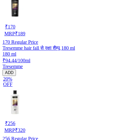
₹
170
MRP
₹
189
170
Regular Price
Tresemme hair fall से रक्षा शैम्पू 180 ml
180 ml
₹94.44/100ml
Tresemme
ADD
20%
OFF
₹
256
MRP
₹
320
256
Regular Price