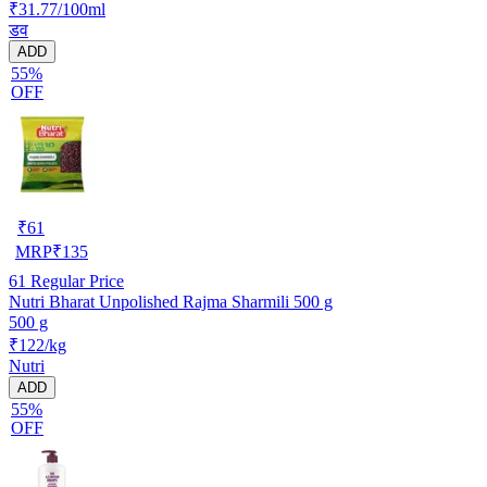
₹31.77/100ml
डव
ADD
55%
OFF
₹
61
MRP
₹
135
61
Regular Price
Nutri Bharat Unpolished Rajma Sharmili 500 g
500 g
₹122/kg
Nutri
ADD
55%
OFF