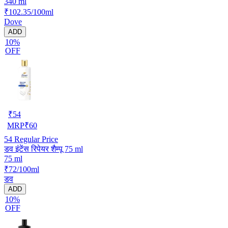
340 ml
₹102.35/100ml
Dove
ADD
10%
OFF
₹
54
MRP
₹
60
54
Regular Price
डव इंटेंस रिपेयर शैम्पू 75 ml
75 ml
₹72/100ml
डव
ADD
10%
OFF