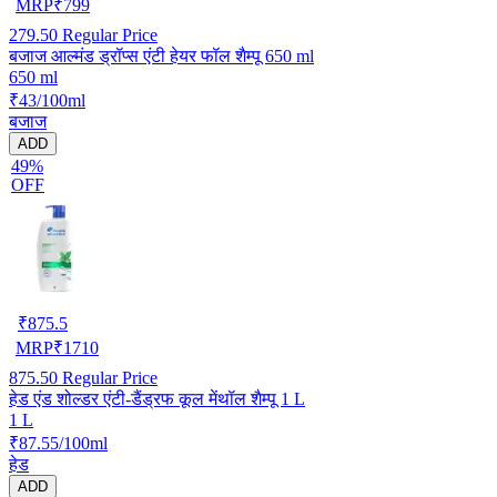
MRP
₹
799
279.50
Regular Price
बजाज आल्मंड ड्रॉप्स एंटी हेयर फॉल शैम्पू 650 ml
650 ml
₹43/100ml
बजाज
ADD
49%
OFF
₹
875.5
MRP
₹
1710
875.50
Regular Price
हेड एंड शोल्डर एंटी-डैंड्रफ कूल मेंथॉल शैम्पू 1 L
1 L
₹87.55/100ml
हेड
ADD