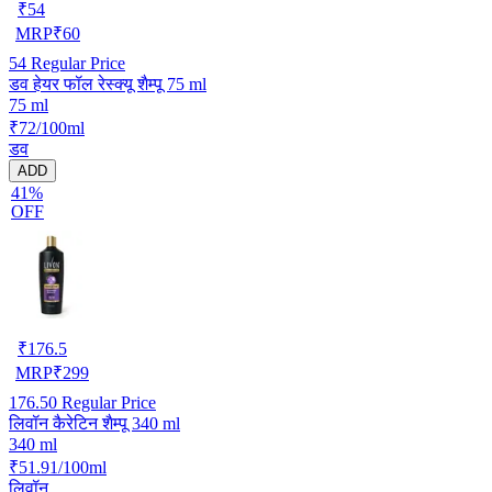
₹
54
MRP
₹
60
54
Regular Price
डव हेयर फॉल रेस्क्यू शैम्पू 75 ml
75 ml
₹72/100ml
डव
ADD
41%
OFF
₹
176.5
MRP
₹
299
176.50
Regular Price
लिवॉन कैरेटिन शैम्पू 340 ml
340 ml
₹51.91/100ml
लिवॉन