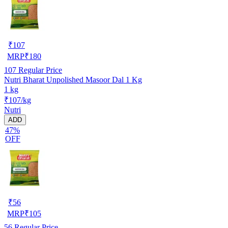
₹
107
MRP
₹
180
107
Regular Price
Nutri Bharat Unpolished Masoor Dal 1 Kg
1 kg
₹107/kg
Nutri
ADD
47%
OFF
₹
56
MRP
₹
105
56
Regular Price