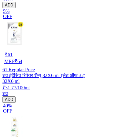
ADD
5%
OFF
₹
61
MRP
₹
64
61
Regular Price
डव इंटेंसिव रिपेयर शैम्पू 32X6 ml (सेट ऑफ़ 32)
32X6 ml
₹31.77/100ml
डव
ADD
40%
OFF