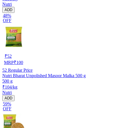
Nutri
ADD
48%
OFF
₹
52
MRP
₹
100
52
Regular Price
Nutri Bharat Unpolished Masoor Malka 500 g
500 g
₹104/kg
Nutri
ADD
59%
OFF