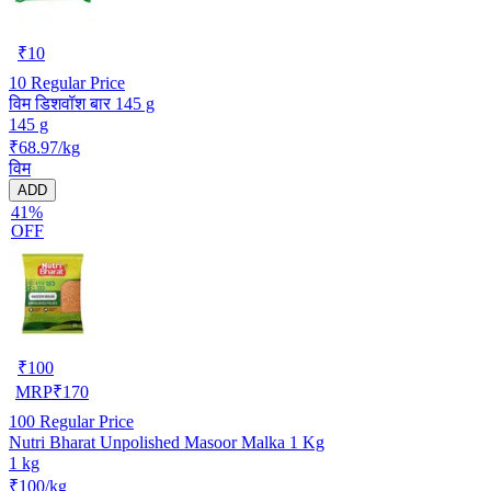
₹
10
10
Regular Price
विम डिशवॉश बार 145 g
145 g
₹68.97/kg
विम
ADD
41%
OFF
₹
100
MRP
₹
170
100
Regular Price
Nutri Bharat Unpolished Masoor Malka 1 Kg
1 kg
₹100/kg