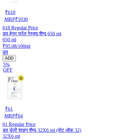
₹
618
MRP
₹
1030
618
Regular Price
डव हेयर फॉल रेस्क्यू शैम्पू 650 ml
650 ml
₹95.08/100ml
डव
ADD
5%
OFF
₹
61
MRP
₹
64
61
Regular Price
डव डेली शाइन शैम्पू 32X6 ml (सेट ऑफ़ 32)
32X6 ml