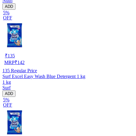
Nutri
ADD
5%
OFF
₹
135
MRP
₹
142
135
Regular Price
Surf Excel Easy Wash Blue Detergent 1 kg
1 kg
Surf
ADD
5%
OFF