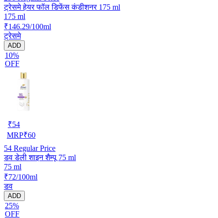
ट्रेसमे हेयर फॉल डिफेंस कंडीशनर 175 ml
175 ml
₹146.29/100ml
ट्रेसमे
ADD
10%
OFF
₹
54
MRP
₹
60
54
Regular Price
डव डेली शाइन शैम्पू 75 ml
75 ml
₹72/100ml
डव
ADD
25%
OFF