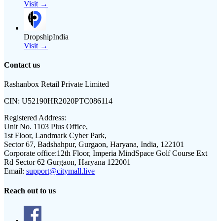
Visit →
DropshipIndia
Visit →
Contact us
Rashanbox Retail Private Limited
CIN:
U52190HR2020PTC086114
Registered Address:
Unit No. 1103 Plus Office,
1st Floor, Landmark Cyber Park,
Sector 67, Badshahpur, Gurgaon, Haryana, India, 122101
Corporate office:
12th Floor, Imperia MindSpace Golf Course Ext
Rd Sector 62 Gurgaon, Haryana 122001
Email:
support@citymall.live
Reach out to us