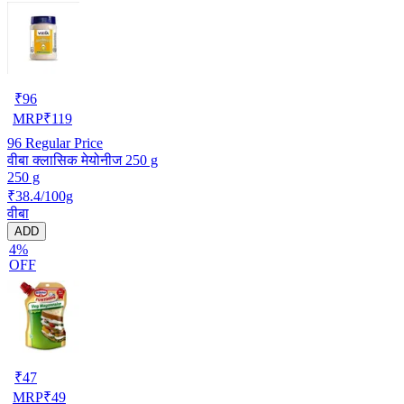
₹
96
MRP
₹
119
96
Regular Price
वीबा क्लासिक मेयोनीज 250 g
250 g
₹38.4/100g
वीबा
ADD
4%
OFF
₹
47
MRP
₹
49