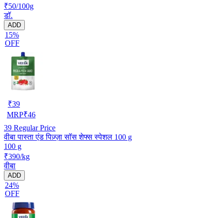
₹50/100g
डॉ.
ADD
15%
OFF
₹
39
MRP
₹
46
39
Regular Price
वीबा पास्ता एंड पिज़्ज़ा सॉस शेफ्स स्पेशल 100 g
100 g
₹390/kg
वीबा
ADD
24%
OFF