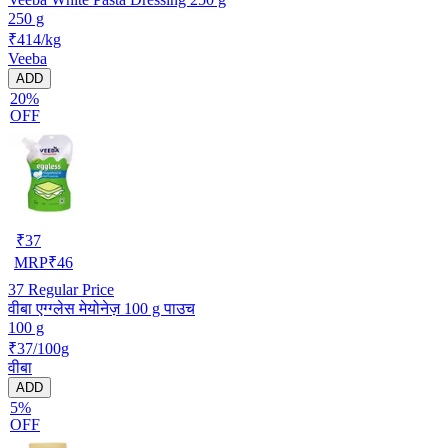
250 g
₹414/kg
Veeba
ADD
20%
OFF
₹
37
MRP
₹
46
37
Regular Price
वीबा एग्ग्लेस मेयोनेज़ 100 g पाउच
100 g
₹37/100g
वीबा
ADD
5%
OFF