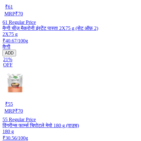
₹
61
MRP
₹
70
61
Regular Price
मैग्गी चीज़ मैकरोनी इंस्टेंट पास्ता 2X75 g (सेट ऑफ़ 2)
2X75 g
₹40.67/100g
मैग्गी
ADD
21%
OFF
₹
55
MRP
₹
70
55
Regular Price
विंग्रीन्स फार्म्स चिपोटले मेयो 180 g (पाउच)
180 g
₹30.56/100g