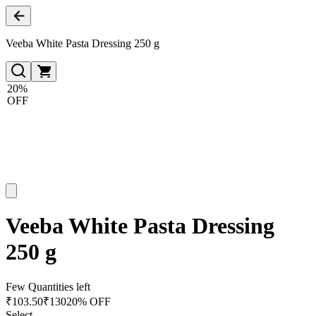
Veeba White Pasta Dressing 250 g
20%
OFF
Veeba White Pasta Dressing
250 g
Few Quantities left
₹
103.50
₹
130
20% OFF
Select