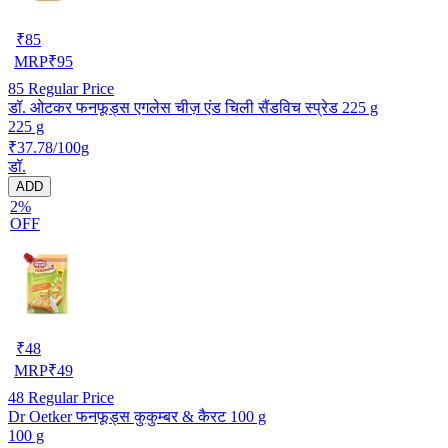
₹
85
MRP
₹
95
85
Regular Price
डॉ. ओटकर फनफूड्स एगलेस चीज़ एंड चिली सैंडविच स्प्रेड 225 g
225 g
₹37.78/100g
डॉ.
ADD
2%
OFF
₹
48
MRP
₹
49
48
Regular Price
Dr Oetker फनफूड्स कुकुम्बर & कैरट 100 g
100 g