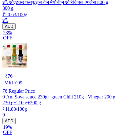
डॉ. ओएटकर फनफूड्स वेज मेयोनीज़ ओरिजिनल एगलेस 800 g
800 g
₹20.63/100g
डॉ.
ADD
23%
OFF
₹
76
MRP
₹
99
76
Regular Price
9 Am Soya sauce 230g+ green Chili 210g+ Vinegar 200 g
230 g+210 g+200 g
₹11.88/100g
9
ADD
19%
OFF