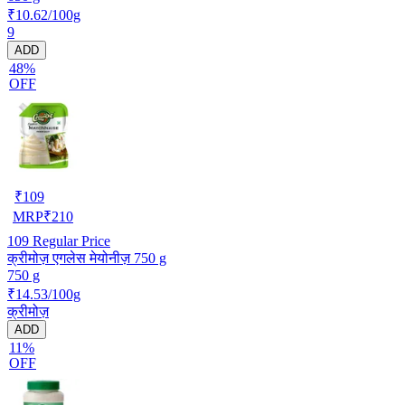
₹10.62/100g
9
ADD
48%
OFF
₹
109
MRP
₹
210
109
Regular Price
क्रीमोज़ एगलेस मेयोनीज़ 750 g
750 g
₹14.53/100g
क्रीमोज़
ADD
11%
OFF