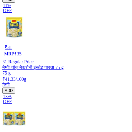
11%
OFF
₹
31
MRP
₹
35
31
Regular Price
मैग्गी चीज़ मैकरोनी इंस्टेंट पास्ता 75 g
75 g
₹41.33/100g
मैग्गी
ADD
13%
OFF