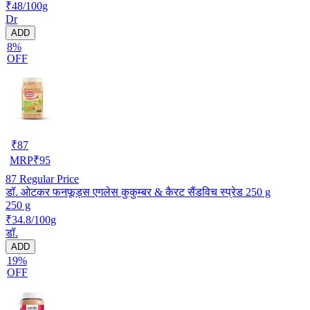
₹48/100g
Dr
ADD
8%
OFF
₹
87
MRP
₹
95
87
Regular Price
डॉ. ओटकर फनफूड्स एगलेस कुकुम्बर & कैरट सैंडविच स्प्रेड 250 g
250 g
₹34.8/100g
डॉ.
ADD
19%
OFF