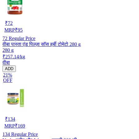
₹
72
MRP
₹
95
72
Regular Price
वीबा पास्ता एंड पिज़्ज़ा सॉस हर्बी टोमेटो 280 g
280 g
₹257.14/kg
वीबा
ADD
21%
OFF
₹
134
MRP
₹
169
134
Regular Price