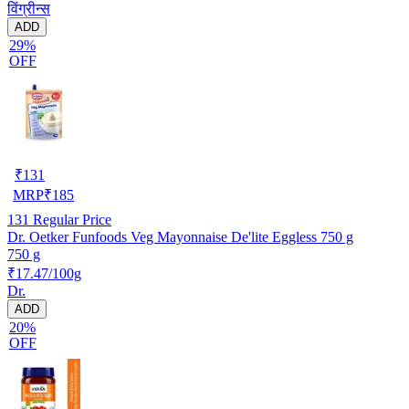
विंग्रीन्स
ADD
29%
OFF
₹
131
MRP
₹
185
131
Regular Price
Dr. Oetker Funfoods Veg Mayonnaise De'lite Eggless 750 g
750 g
₹17.47/100g
Dr.
ADD
20%
OFF