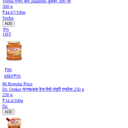
Veeba पनीर और Jalapeno डुबकी 300 जी
300 g
₹44.67/100g
Veeba
ADD
9%
OFF
₹
86
MRP
₹
95
86
Regular Price
Dr. Oetker फनफूड्स वेज मेयो तंदूरी एगलेस 250 g
250 g
₹34.4/100g
Dr.
ADD