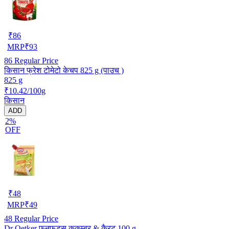
₹
86
MRP
₹
93
86
Regular Price
किसान फ्रेश टोमेटो केचप 825 g (पाउच )
825 g
₹10.42/100g
किसान
ADD
2%
OFF
₹
48
MRP
₹
49
48
Regular Price
Dr Oetker फनफूड्स कुकुम्बर & कैरट 100 g