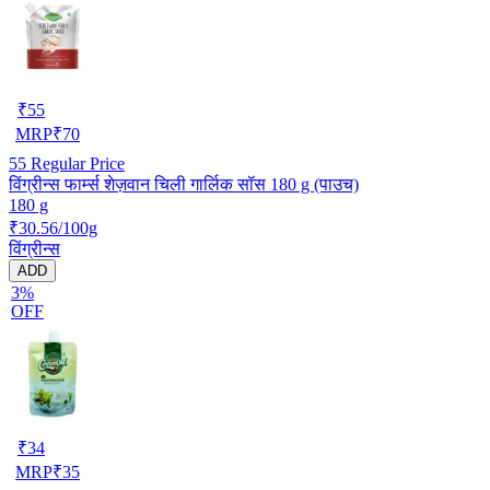
₹
55
MRP
₹
70
55
Regular Price
विंग्रीन्स फार्म्स शेज़वान चिली गार्लिक सॉस 180 g (पाउच)
180 g
₹30.56/100g
विंग्रीन्स
ADD
3%
OFF
₹
34
MRP
₹
35