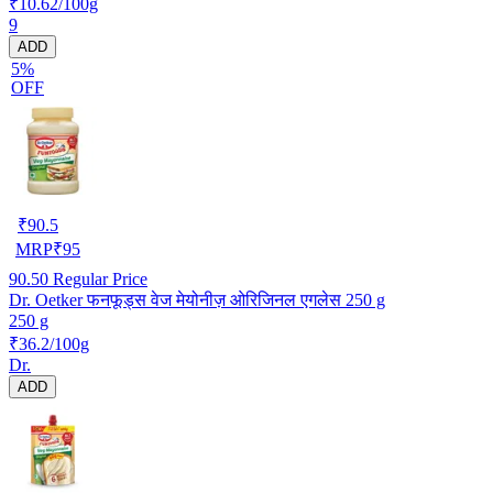
₹10.62/100g
9
ADD
5%
OFF
₹
90.5
MRP
₹
95
90.50
Regular Price
Dr. Oetker फनफूड्स वेज मेयोनीज़ ओरिजिनल एगलेस 250 g
250 g
₹36.2/100g
Dr.
ADD