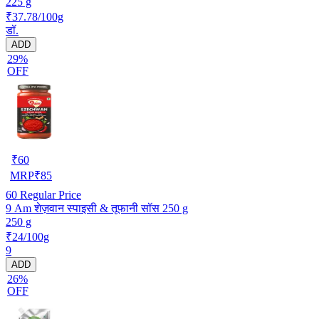
225 g
₹37.78/100g
डॉ.
ADD
29%
OFF
₹
60
MRP
₹
85
60
Regular Price
9 Am शेज़वान स्पाइसी & तूफानी सॉस 250 g
250 g
₹24/100g
9
ADD
26%
OFF