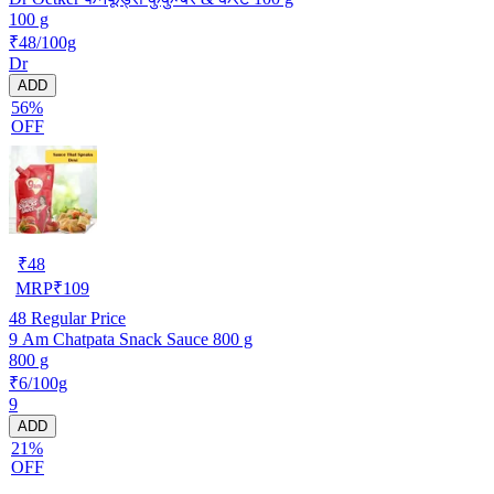
100 g
₹48/100g
Dr
ADD
56%
OFF
₹
48
MRP
₹
109
48
Regular Price
9 Am Chatpata Snack Sauce 800 g
800 g
₹6/100g
9
ADD
21%
OFF