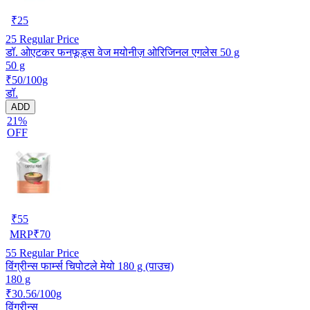
₹
25
25
Regular Price
डॉ. ओएटकर फनफूड्स वेज मयोनीज़ ओरिजिनल एगलेस 50 g
50 g
₹50/100g
डॉ.
ADD
21%
OFF
₹
55
MRP
₹
70
55
Regular Price
विंग्रीन्स फार्म्स चिपोटले मेयो 180 g (पाउच)
180 g
₹30.56/100g
विंग्रीन्स