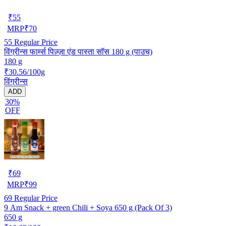
₹
55
MRP
₹
70
55
Regular Price
विंग्रीन्स फार्म्स पिज़्ज़ा एंड पास्ता सॉस 180 g (पाउच)
180 g
₹30.56/100g
विंग्रीन्स
ADD
30%
OFF
₹
69
MRP
₹
99
69
Regular Price
9 Am Snack + green Chili + Soya 650 g (Pack Of 3)
650 g