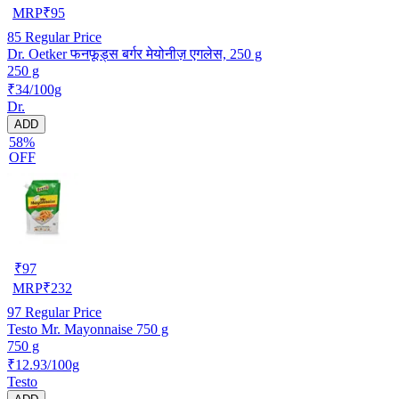
MRP
₹
95
85
Regular Price
Dr. Oetker फनफूड्स बर्गर मेयोनीज़ एगलेस, 250 g
250 g
₹34/100g
Dr.
ADD
58%
OFF
₹
97
MRP
₹
232
97
Regular Price
Testo Mr. Mayonnaise 750 g
750 g
₹12.93/100g
Testo