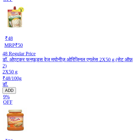
₹
48
MRP
₹
50
48
Regular Price
डॉ. ओएटकर फनफूड्स वेज मयोनीज़ ओरिजिनल एगलेस 2X50 g (सेट ऑफ़
2)
2X50 g
₹48/100g
डॉ.
ADD
9%
OFF