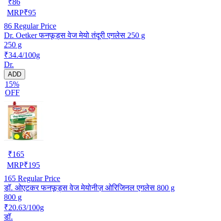
₹
86
MRP
₹
95
86
Regular Price
Dr. Oetker फनफूड्स वेज मेयो तंदूरी एगलेस 250 g
250 g
₹34.4/100g
Dr.
ADD
15%
OFF
₹
165
MRP
₹
195
165
Regular Price
डॉ. ओएटकर फनफूड्स वेज मेयोनीज़ ओरिजिनल एगलेस 800 g
800 g
₹20.63/100g
डॉ.