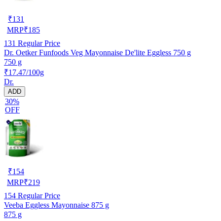
₹
131
MRP
₹
185
131
Regular Price
Dr. Oetker Funfoods Veg Mayonnaise De'lite Eggless 750 g
750 g
₹17.47/100g
Dr.
ADD
30%
OFF
₹
154
MRP
₹
219
154
Regular Price
Veeba Eggless Mayonnaise 875 g
875 g