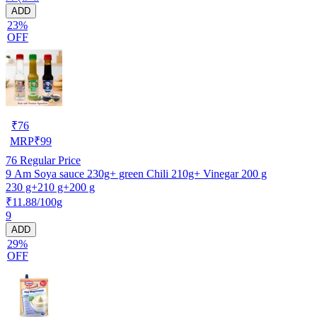
ADD
23%
OFF
₹
76
MRP
₹
99
76
Regular Price
9 Am Soya sauce 230g+ green Chili 210g+ Vinegar 200 g
230 g+210 g+200 g
₹11.88/100g
9
ADD
29%
OFF