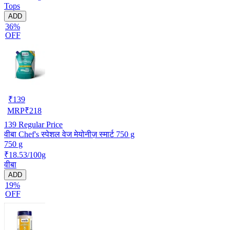
Tops
ADD
36%
OFF
₹
139
MRP
₹
218
139
Regular Price
वीबा Chef's स्पेशल वेज मेयोनीज़ स्मार्ट 750 g
750 g
₹18.53/100g
वीबा
ADD
19%
OFF