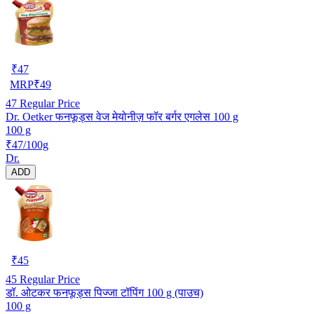
₹
47
MRP
₹
49
47
Regular Price
Dr. Oetker फनफूड्स वेज मेयोनीज़ फॉर बर्गर एगलेस 100 g
100 g
₹47/100g
Dr.
ADD
₹
45
45
Regular Price
डॉ. ओटकर फनफूड्स पिज्जा टॉपिंग 100 g (पाउच)
100 g