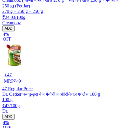
Creamooz (पिज़्ज़ा पास्ता सॉस 270 g + सैंडविच सॉस 250 g + मयोनीज़
250 g) (Pet Jar)
270 g + 250 g + 250 g
₹24.03/100g
Creamooz
ADD
4%
OFF
₹
47
MRP
₹
49
47
Regular Price
Dr. Oetker फनफूड्स वेज मेयोनीज़ ओरिजिनल एगलेस 100 g
100 g
₹47/100g
Dr.
ADD
4%
OFF