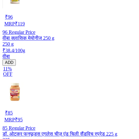
₹
96
MRP
₹
119
96
Regular Price
वीबा क्लासिक मेयोनीज 250 g
250 g
₹38.4/100g
वीबा
ADD
11%
OFF
₹
85
MRP
₹
95
85
Regular Price
डॉ. ओटकर फनफूड्स एगलेस चीज़ एंड चिली सैंडविच स्प्रेड 225 g