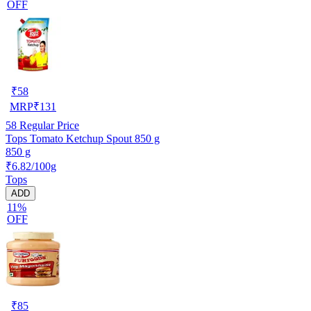
OFF
₹
58
MRP
₹
131
58
Regular Price
Tops Tomato Ketchup Spout 850 g
850 g
₹6.82/100g
Tops
ADD
11%
OFF
₹
85