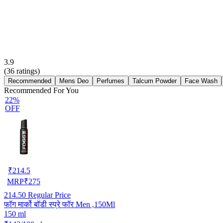
3.9
(
36
ratings)
Recommended
Mens Deo
Perfumes
Talcum Powder
Face Wash
Recommended For You
22%
OFF
₹
214.5
MRP
₹
275
214.50
Regular Price
फॉग मार्को बॉडी स्प्रे फॉर Men ,150Ml
150 ml