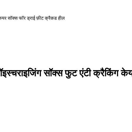
केयर सॉक्स फॉर ड्राई फ़ीट क्रैकड हील
स्चराइजिंग सॉक्स फुट एंटी क्रैकिंग के