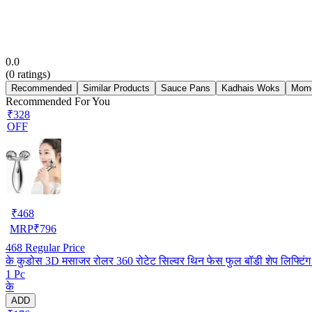
0.0
(
0
ratings)
Recommended
Similar Products
Sauce Pans
Kadhais Woks
Mom
Recommended For You
₹328
OFF
₹
468
MRP
₹
796
468
Regular Price
के कुडोस 3D मसाजर रोलर 360 रोटेट सिल्वर थिन फेस फुल बॉडी शेप लिफ्टिं
1 Pc
के
ADD