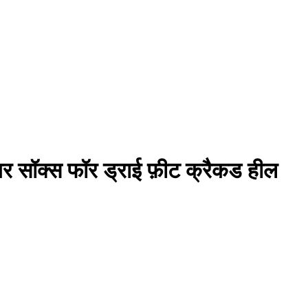
यर सॉक्स फॉर ड्राई फ़ीट क्रैकड हील